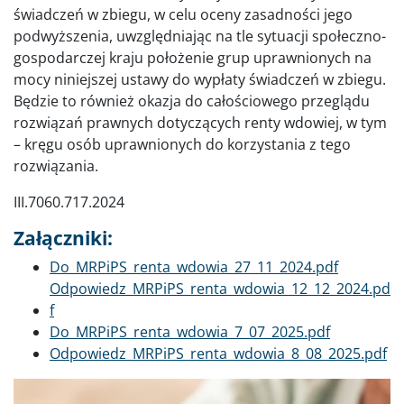
świadczeń w zbiegu, w celu oceny zasadności jego
podwyższenia, uwzględniając na tle sytuacji społeczno-
gospodarczej kraju położenie grup uprawnionych na
mocy niniejszej ustawy do wypłaty świadczeń w zbiegu.
Będzie to również okazja do całościowego przeglądu
rozwiązań prawnych dotyczących renty wdowiej, w tym
– kręgu osób uprawnionych do korzystania z tego
rozwiązania.
III.7060.717.2024
Załączniki:
Dokument
Do_MRPiPS_renta_wdowia_27_11_2024.pdf
Dokument
Odpowiedz_MRPiPS_renta_wdowia_12_12_2024.pd
f
Dokument
Do_MRPiPS_renta_wdowia_7_07_2025.pdf
Dokument
Odpowiedz_MRPiPS_renta_wdowia_8_08_2025.pdf