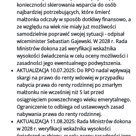
konieczności skierowania wsparcia do osób
najbardziej potrzebujących, które śmierć
małżonka odczuły w sposób dotkliwy finansowo, a
ze względu na wiek nie miały już możliwości
samodzielnie poprawić swojej sytuacji - odpisał
wiceminister Sebastian Gajewski. W 2028 r. Rada
Ministrów dokona zaś weryfikacji wskaźnika
wysokości świadczenia w celu oceny możliwości i
zasadności jego ewentualnego podwyższenia.
AKTUALIZACJA 10.07.2025: Do RPO nadal wpływają
skargi na prawo do renty wdowiej w przypadku
nabycia prawa do renty rodzinnej po zmarłym
małżonku nie wcześniej niż 5 lat przed
osiągnięciem powszechnego wieku emerytalnego.
Ograniczenie to odbiega od ustawowych zasad
nabywania prawa do renty rodzinnej.
AKTUALIZACJA 11.08.2025: Rada Ministrów dokona
w 2028 r. weryfikacji wskaźnika wysokości
świadczeń w zbiegu, w celu oceny zasadności jego