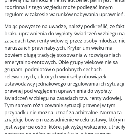
rodzinna i z tego względu może podlegać innym
regułom w zakresie warunków nabywania uprawnień.
Mając powyższe na uwadze, należy podkreślić, że fakt
braku uprawnienia do wypłaty świadczeń w zbiegu na
zasadach tzw. renty wdowiej przez osoby młodsze nie
narusza ich praw nabytych. Kryterium wieku ma
bowiem długą tradycję stosowania w rozwiązaniach
emerytalno-rentowych. Obie grupy wiekowe nie są
grupami podmiotów o podobnych cechach
relewantnych, z których wynikałby obowiązek
ustawodawcy jednakowego uregulowania ich sytuacji
prawnej pod względem uprawnienia do wypłaty
świadczeń w zbiegu na zasadach tzw. renty wdowiej.
Tym samym różnicowanie sytuacji prawnej w tym
przypadku nie można uznać za arbitralne. Norma ta
znajduje bowiem uzasadnienie w celu ustawy, którym
jest wsparcie osób, które, jak wyżej wskazano, utraciły
partnera na późnym etapie życia, a tym samym