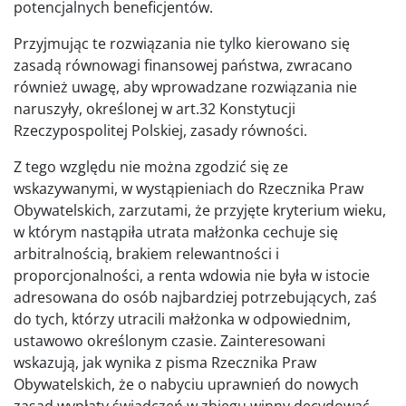
potencjalnych beneficjentów.
Przyjmując te rozwiązania nie tylko kierowano się
zasadą równowagi finansowej państwa, zwracano
również uwagę, aby wprowadzane rozwiązania nie
naruszyły, określonej w art.32 Konstytucji
Rzeczypospolitej Polskiej, zasady równości.
Z tego względu nie można zgodzić się ze
wskazywanymi, w wystąpieniach do Rzecznika Praw
Obywatelskich, zarzutami, że przyjęte kryterium wieku,
w którym nastąpiła utrata małżonka cechuje się
arbitralnością, brakiem relewantności i
proporcjonalności, a renta wdowia nie była w istocie
adresowana do osób najbardziej potrzebujących, zaś
do tych, którzy utracili małżonka w odpowiednim,
ustawowo określonym czasie. Zainteresowani
wskazują, jak wynika z pisma Rzecznika Praw
Obywatelskich, że o nabyciu uprawnień do nowych
zasad wypłaty świadczeń w zbiegu winny decydować