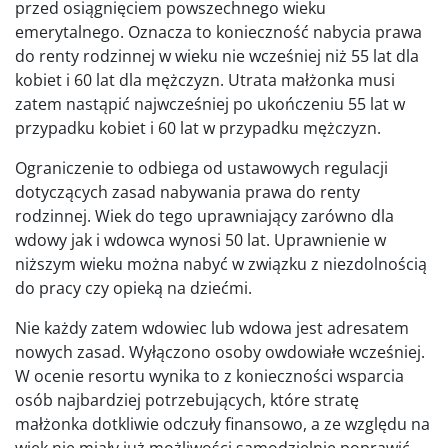
przed osiągnięciem powszechnego wieku
emerytalnego. Oznacza to konieczność nabycia prawa
do renty rodzinnej w wieku nie wcześniej niż 55 lat dla
kobiet i 60 lat dla mężczyzn. Utrata małżonka musi
zatem nastąpić najwcześniej po ukończeniu 55 lat w
przypadku kobiet i 60 lat w przypadku mężczyzn.
Ograniczenie to odbiega od ustawowych regulacji
dotyczących zasad nabywania prawa do renty
rodzinnej. Wiek do tego uprawniający zarówno dla
wdowy jak i wdowca wynosi 50 lat. Uprawnienie w
niższym wieku można nabyć w związku z niezdolnością
do pracy czy opieką na dziećmi.
Nie każdy zatem wdowiec lub wdowa jest adresatem
nowych zasad. Wyłączono osoby owdowiałe wcześniej.
W ocenie resortu wynika to z konieczności wsparcia
osób najbardziej potrzebujących, które stratę
małżonka dotkliwie odczuły finansowo, a ze względu na
wiek nie miały już możliwości samodzielnie poprawić