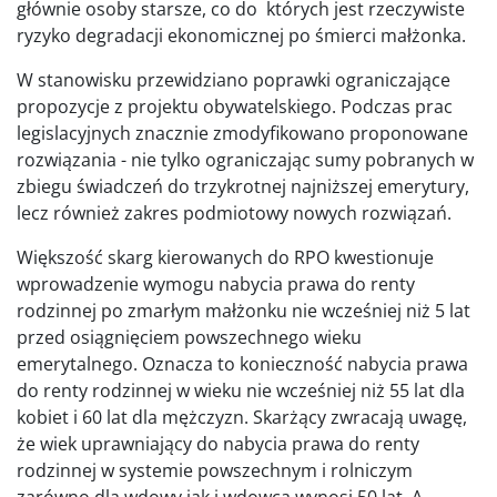
głównie osoby starsze, co do których jest rzeczywiste
ryzyko degradacji ekonomicznej po śmierci małżonka.
W stanowisku przewidziano poprawki ograniczające
propozycje z projektu obywatelskiego. Podczas prac
legislacyjnych znacznie zmodyfikowano proponowane
rozwiązania - nie tylko ograniczając sumy pobranych w
zbiegu świadczeń do trzykrotnej najniższej emerytury,
lecz również zakres podmiotowy nowych rozwiązań.
Większość skarg kierowanych do RPO kwestionuje
wprowadzenie wymogu nabycia prawa do renty
rodzinnej po zmarłym małżonku nie wcześniej niż 5 lat
przed osiągnięciem powszechnego wieku
emerytalnego. Oznacza to konieczność nabycia prawa
do renty rodzinnej w wieku nie wcześniej niż 55 lat dla
kobiet i 60 lat dla mężczyzn. Skarżący zwracają uwagę,
że wiek uprawniający do nabycia prawa do renty
rodzinnej w systemie powszechnym i rolniczym
zarówno dla wdowy jak i wdowca wynosi 50 lat. A