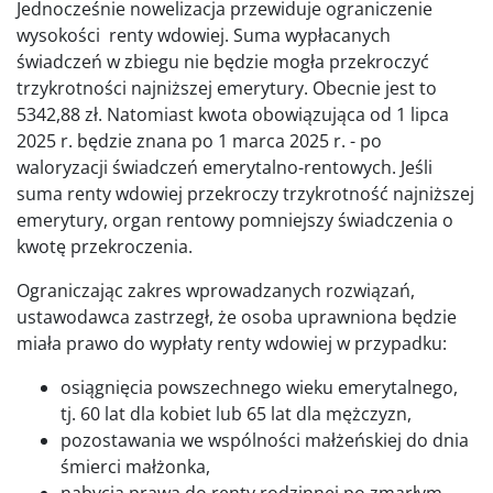
Jednocześnie nowelizacja przewiduje ograniczenie
wysokości renty wdowiej. Suma wypłacanych
świadczeń w zbiegu nie będzie mogła przekroczyć
trzykrotności najniższej emerytury. Obecnie jest to
5342,88 zł. Natomiast kwota obowiązująca od 1 lipca
2025 r. będzie znana po 1 marca 2025 r. - po
waloryzacji świadczeń emerytalno-rentowych. Jeśli
suma renty wdowiej przekroczy trzykrotność najniższej
emerytury, organ rentowy pomniejszy świadczenia o
kwotę przekroczenia.
Ograniczając zakres wprowadzanych rozwiązań,
ustawodawca zastrzegł, że osoba uprawniona będzie
miała prawo do wypłaty renty wdowiej w przypadku:
osiągnięcia powszechnego wieku emerytalnego,
tj. 60 lat dla kobiet lub 65 lat dla mężczyzn,
pozostawania we wspólności małżeńskiej do dnia
śmierci małżonka,
nabycia prawa do renty rodzinnej po zmarłym