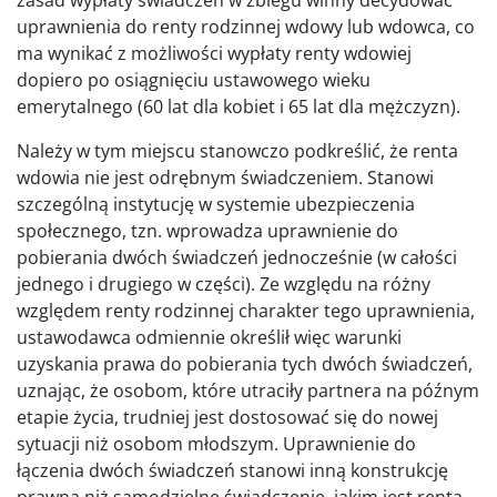
uprawnienia do renty rodzinnej wdowy lub wdowca, co
ma wynikać z możliwości wypłaty renty wdowiej
dopiero po osiągnięciu ustawowego wieku
emerytalnego (60 lat dla kobiet i 65 lat dla mężczyzn).
Należy w tym miejscu stanowczo podkreślić, że renta
wdowia nie jest odrębnym świadczeniem. Stanowi
szczególną instytucję w systemie ubezpieczenia
społecznego, tzn. wprowadza uprawnienie do
pobierania dwóch świadczeń jednocześnie (w całości
jednego i drugiego w części). Ze względu na różny
względem renty rodzinnej charakter tego uprawnienia,
ustawodawca odmiennie określił więc warunki
uzyskania prawa do pobierania tych dwóch świadczeń,
uznając, że osobom, które utraciły partnera na późnym
etapie życia, trudniej jest dostosować się do nowej
sytuacji niż osobom młodszym. Uprawnienie do
łączenia dwóch świadczeń stanowi inną konstrukcję
prawną niż samodzielne świadczenie, jakim jest renta