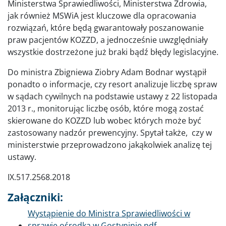
Ministerstwa Sprawiedliwości, Ministerstwa Zdrowia,
jak również MSWiA jest kluczowe dla opracowania
rozwiązań, które będą gwarantowały poszanowanie
praw pacjentów KOZZD, a jednocześnie uwzględniały
wszystkie dostrzeżone już braki bądź błędy legislacyjne.
Do ministra Zbigniewa Ziobry Adam Bodnar wystąpił
ponadto o informacje, czy resort analizuje liczbę spraw
w sądach cywilnych na podstawie ustawy z 22 listopada
2013 r., monitorując liczbę osób, które mogą zostać
skierowane do KOZZD lub wobec których może być
zastosowany nadzór prewencyjny. Spytał także, czy w
ministerstwie przeprowadzono jakąkolwiek analizę tej
ustawy.
IX.517.2568.2018
Załączniki:
Dokument
Wystąpienie do Ministra Sprawiedliwości w
sprawie ośrodka w Gostyninie.pdf