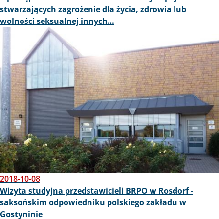
stwarzających zagrożenie dla życia, zdrowia lub
wolności seksualnej innych…
Obraz
2018-10-08
Wizyta studyjna przedstawicieli BRPO w Rosdorf -
saksońskim odpowiedniku polskiego zakładu w
Gostyninie