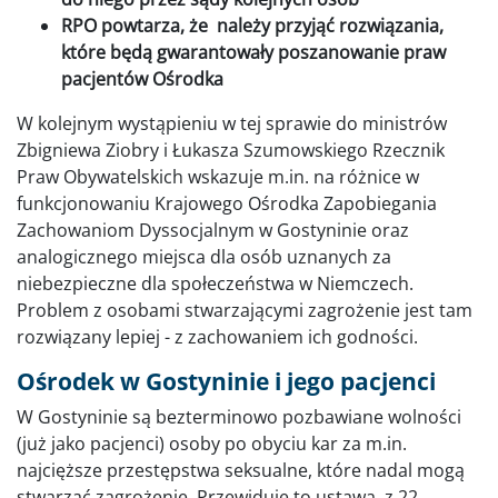
RPO powtarza, że należy przyjąć rozwiązania,
które będą gwarantowały poszanowanie praw
pacjentów Ośrodka
W kolejnym wystąpieniu w tej sprawie do ministrów
Zbigniewa Ziobry i Łukasza Szumowskiego Rzecznik
Praw Obywatelskich wskazuje m.in. na różnice w
funkcjonowaniu Krajowego Ośrodka Zapobiegania
Zachowaniom Dyssocjalnym w Gostyninie oraz
analogicznego miejsca dla osób uznanych za
niebezpieczne dla społeczeństwa w Niemczech.
Problem z osobami stwarzającymi zagrożenie jest tam
rozwiązany lepiej - z zachowaniem ich godności.
Ośrodek w Gostyninie i jego pacjenci
W Gostyninie są bezterminowo pozbawiane wolności
(już jako pacjenci) osoby po obyciu kar za m.in.
najcięższe przestępstwa seksualne, które nadal mogą
stwarzać zagrożenie. Przewiduje to ustawa z 22