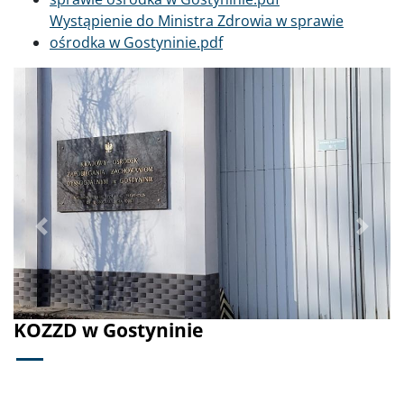
Dokument
Wystąpienie do Ministra Zdrowia w sprawie
ośrodka w Gostyninie.pdf
Poprzednie
Dalej
KOZZD w Gostyninie