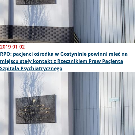
2019-01-02
RPO: pacjenci ośrodka w Gostyninie powinni mieć na
miejscu stały kontakt z Rzecznikiem Praw Pacjenta
Szpitala Psychiatrycznego
Obraz