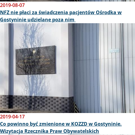
2019-08-07
NFZ nie płaci za świadczenia pacjentów Ośrodka w
Gostyninie udzielane poza nim
Obraz
2019-04-17
Co powinno być zmienione w KOZZD w Gostyninie.
Wizytacja Rzecznika Praw Obywatelskich