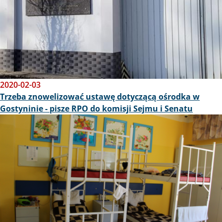
2020-02-03
Trzeba znowelizować ustawę dotyczącą ośrodka w
Gostyninie - pisze RPO do komisji Sejmu i Senatu
Obraz