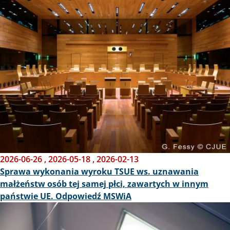
Obraz
2026-06-26
,
2026-05-18
,
2026-02-13
Sprawa wykonania wyroku TSUE ws. uznawania
małżeństw osób tej samej płci, zawartych w innym
państwie UE. Odpowiedź MSWiA
Obraz