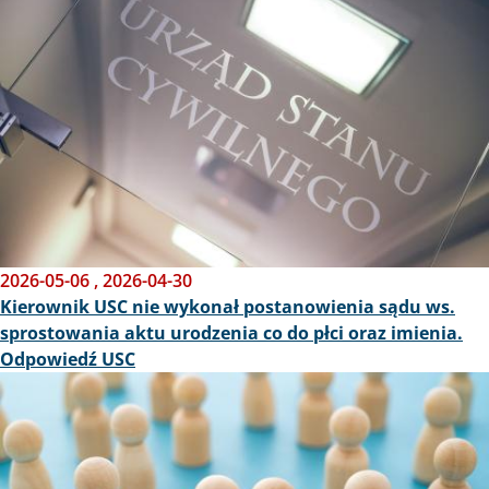
2026-05-06
,
2026-04-30
Kierownik USC nie wykonał postanowienia sądu ws.
sprostowania aktu urodzenia co do płci oraz imienia.
Odpowiedź USC
Obraz