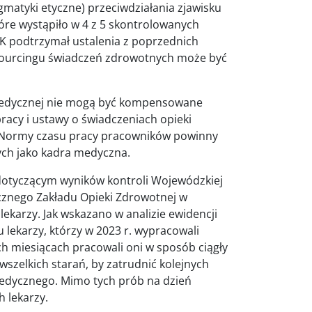
matyki etyczne) przeciwdziałania zjawisku
re wystąpiło w 4 z 5 skontrolowanych
IK podtrzymał ustalenia z poprzednich
tsourcingu świadczeń zdrowotnych może być
y medycznej nie mogą być kompensowane
acy i ustawy o świadczeniach opieki
 Normy czasu pracy pracowników powinny
ch jako kadra medyczna.
dotyczącym wyników kontroli Wojewódzkiej
cznego Zakładu Opieki Zdrowotnej w
karzy. Jak wskazano w analizie ewidencji
 lekarzy, którzy w 2023 r. wypracowali
h miesiącach pracowali oni w sposób ciągły
wszelkich starań, by zatrudnić kolejnych
edycznego. Mimo tych prób na dzień
 lekarzy.