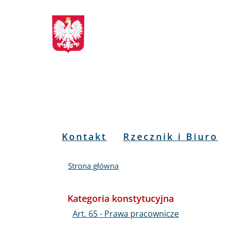
Biuletyn
Przejdź
Przejdź
Przejdź
Przejdź
do
do
to
do
Informacji
menu
treści
informacji
mapy
głównego
o
serwisu
Publicznej
kontakcie
RPO
Menu
Kontakt
Rzecznik i Biuro
PL
Strona główna
Kategoria konstytucyjna
Art. 65 - Prawa pracownicze