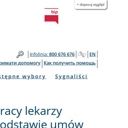
+ dopasuj wygląd
Infolinia:
800 676 676
EN
тримати допомогу
Как получить помощь
stępne wybory
Sygnaliści
racy lekarzy
podstawie umów