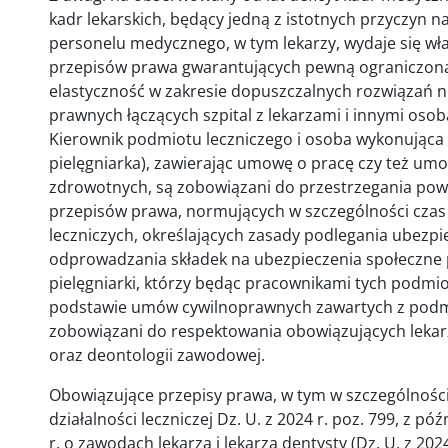
kadr lekarskich, będący jedną z istotnych przyczyn 
personelu medycznego, w tym lekarzy, wydaje się w
przepisów prawa gwarantujących pewną ograniczoną
elastyczność w zakresie dopuszczalnych rozwiązań 
prawnych łączących szpital z lekarzami i innymi o
Kierownik podmiotu leczniczego i osoba wykonująca 
pielęgniarka), zawierając umowę o pracę czy też um
zdrowotnych, są zobowiązani do przestrzegania pow
przepisów prawa, normujących w szczególności cza
leczniczych, określających zasady podlegania ubez
odprowadzania składek na ubezpieczenia społeczne p
pielęgniarki, którzy będąc pracownikami tych podmi
podstawie umów cywilnoprawnych zawartych z podm
zobowiązani do respektowania obowiązujących lekar
oraz deontologii zawodowej.
Obowiązujące przepisy prawa, w tym w szczególności 
działalności leczniczej Dz. U. z 2024 r. poz. 799, z pó
r. o zawodach lekarza i lekarza dentysty (Dz. U. z 202