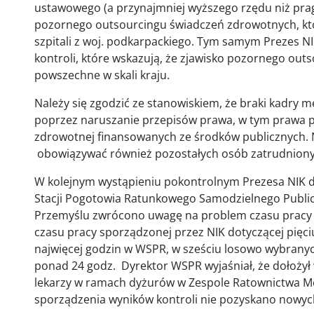
ustawowego (a przynajmniej wyższego rzędu niż prag
pozornego outsourcingu świadczeń zdrowotnych, któ
szpitali z woj. podkarpackiego. Tym samym Prezes N
kontroli, które wskazują, że zjawisko pozornego ou
powszechne w skali kraju.
Należy się zgodzić ze stanowiskiem, że braki kadr
poprzez naruszanie przepisów prawa, w tym prawa pr
zdrowotnej finansowanych ze środków publicznych.
obowiązywać również pozostałych osób zatrudniony
W kolejnym wystąpieniu pokontrolnym Prezesa NIK 
Stacji Pogotowia Ratunkowego Samodzielnego Publi
Przemyślu zwrócono uwagę na problem czasu pracy le
czasu pracy sporządzonej przez NIK dotyczącej pięciu
najwięcej godzin w WSPR, w sześciu losowo wybranyc
ponad 24 godz. Dyrektor WSPR wyjaśniał, że dołożył 
lekarzy w ramach dyżurów w Zespole Ratownictwa M
sporządzenia wyników kontroli nie pozyskano nowych