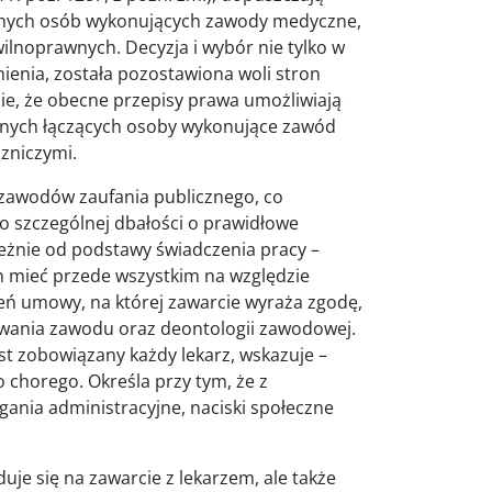
innych osób wykonujących zawody medyczne,
lnoprawnych. Decyzja i wybór nie tylko w
nienia, została pozostawiona woli stron
e, że obecne przepisy prawa umożliwiają
nych łączących osoby wykonujące zawód
czniczymi.
 zawodów zaufania publicznego, co
o szczególnej dbałości o prawidłowe
eżnie od podstawy świadczenia pracy –
 mieć przede wszystkim na względzie
ień umowy, na której zawarcie wyraża zgodę,
ania zawodu oraz deontologii zawodowej.
est zobowiązany każdy lekarz, wskazuje –
chorego. Określa przy tym, że z
gania administracyjne, naciski społeczne
je się na zawarcie z lekarzem, ale także