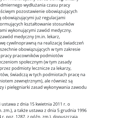
nadmiernego wydłużania czasu pracy
łaściwym pozostawienie obowiązujących
 obowiązującymi już regulacjami
normujących kształtowanie stosunków
sobami wykonującymi zawód medyczny.
zawód medyczny (m.in. lekarz,
owę cywilnoprawną na realizację świadczeń
szechnie obowiązujących w tym zakresie
s pracy pracowników podmiotów
pieczeniom społecznym (w tym zasady
rzez podmioty lecznicze za lekarzy,
otów, świadczą w tych podmiotach pracę na
iotem zewnętrznym), ale również są
zy i pielęgniarki zasad wykonywania zawodu
ustawa z dnia 15 kwietnia 2011 r. o
źn. zm.), a także ustawa z dnia 5 grudnia 1996
4 r. poz. 1287, z późn. zm.), dopuszczają