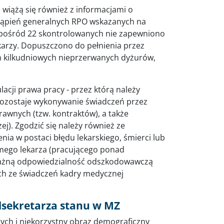
wiążą się również z informacjami o
stąpień generalnych RPO wskazanych na
 spośród 22 skontrolowanych nie zapewniono
ekarzy. Dopuszczono do pełnienia przez
 kilkudniowych nieprzerwanych dyżurów,
lacji prawa pracy - przez którą należy
 pozostaje wykonywanie świadczeń przez
nych (tzw. kontraktów), a także
j). Zgodzić się należy również ze
nia w postaci błędu lekarskiego, śmierci lub
amego lekarza (pracującego ponad
żną odpowiedzialność odszkodowawczą
ch ze świadczeń kadry medycznej
dsekretarza stanu w MZ
ych i niekorzystny obraz demograficzny