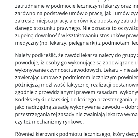
zatrudnianie w podmiocie leczniczym lekarzy oraz 
zarówno na podstawie umów o pracę, jak i umów cywi
zakresie miejsca pracy, ale również podstawy zatrud
danego stosunku prawnego. Nie oznacza to oczywiści
zupełną dowolność w kształtowaniu stosunków praw
medyczny (np. lekarzy, pielęgniarki) z podmiotami le
Należy podkreślić, że zawód lekarza należy do grupy
powoduje, iż osoby go wykonujące są zobowiązane d
wykonywanie czynności zawodowych. Lekarz – niezal
zawierając umowę z podmiotem leczniczym powinien
późniejszą możliwość faktycznej realizacji postanow
zgodnie z przewidzianymi prawem zasadami wykonyw
Kodeks Etyki Lekarskiej, do którego przestrzegania j
jako nadrzędną zasadę wykonywania zawodu – dobro 
przestrzegania tej zasady nie zwalniają lekarza wyma
czy też mechanizmy rynkowe.
Również kierownik podmiotu leczniczego, który decydu