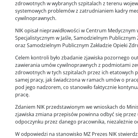
zdrowotnych w wybranych szpitalach z terenu wojew
systemowych problemów z zatrudnianiem kadry me
cywilnoprawnych.
NIK opisał nieprawidłowości w Centrum Medycznym w Ł
Specjalistycznym w Jaśle, Samodzielnym Publicznym 
oraz Samodzielnym Publicznym Zakładzie Opieki Zd
Celem kontroli było zbadanie zjawiska pozornego o
zawierania umów cywilnoprawnych z podmiotami zew
zdrowotnych w tych szpitalach przez ich etatowych 
samej pracy, jak świadczona w ramach umów o pra
pod jego nadzorem, co stanowiło faktycznie kontyn
pracę.
Zdaniem NIK przedstawionym we wnioskach do Minis
zjawiska zmiana przepisów powinna odbyć się przez 
odpoczynku przez danego pracownika, niezależnie od
W odpowiedzi na stanowisko MZ Prezes NIK stwierdzi