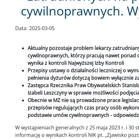
cywilnoprawnych. W
Data:
2025-03-05
Aktualny pozostaje problem lekarzy zatrudnia
cywilnoprawnych, którzy pracują nawet ponad 
wynika z kontroli Najwyższej Izby Kontroli
Przepisy ustawy o działalności leczniczej o w
pełnienia dyżurów dotyczą bowiem wyłącznie 
Zastępca Rzecznika Praw Obywatelskich Stanisła
Izabeli Leszczyny w sprawie możliwości podjęci
Obecnie w MZ nie są prowadzone prace legisla
przepisów regulujących czas pracy osób wyko
podstawie umów cywilnoprawnych - odpowiedzi
W wystąpieniach generalnych z 25 maja 2023 r. i 30 s
informację o wynikach kontroli NIK pt. „Zjawisko p