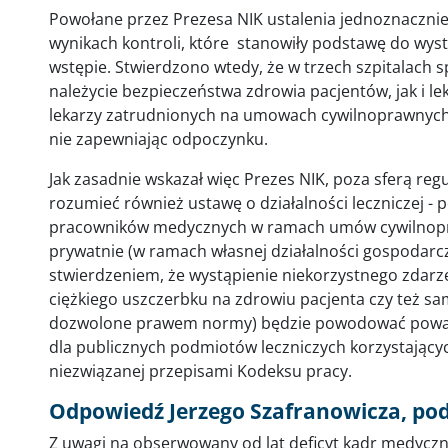
Powołane przez Prezesa NIK ustalenia jednoznacznie 
wynikach kontroli, które stanowiły podstawę do wy
wstępie. Stwierdzono wtedy, że w trzech szpitalach
należycie bezpieczeństwa zdrowia pacjentów, jak i l
lekarzy zatrudnionych na umowach cywilnoprawnych
nie zapewniając odpoczynku.
Jak zasadnie wskazał więc Prezes NIK, poza sferą regu
rozumieć również ustawę o działalności leczniczej -
pracowników medycznych w ramach umów cywilnopraw
prywatnie (w ramach własnej działalności gospodarcze
stwierdzeniem, że wystąpienie niekorzystnego zdarze
ciężkiego uszczerbku na zdrowiu pacjenta czy też s
dozwolone prawem normy) będzie powodować powa
dla publicznych podmiotów leczniczych korzystający
niezwiązanej przepisami Kodeksu pracy.
Odpowiedź Jerzego Szafranowicza, po
Z uwagi na obserwowany od lat deficyt kadr medyczn