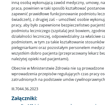
inną osobą wykonującą zawód medyczny, umowy, na
praca, powinien w taki sposób kształtować postanowi
zapewnić prawidłowe funkcjonowanie podmiotu leczn
świadczeń), z drugiej zaś – umożliwić osobie wykon
pracy, aby było zapewnione bezpieczeństwo pacjentó
podmiotu leczniczego (szpitala) jest bowiem, zgodnie 
działalności leczniczej, odpowiedzialny za właściwe
podmiotem, w tym za takie kształtowanie stosunków p
pielęgniarkami oraz pozostałym personelem medycz
wszystkim dobro pacjenta (przepracowany lekarz bez
należytej opieki nad pacjentami).
Obecnie w Ministerstwie Zdrowia nie są prowadzone 
wprowadzenia przepisów regulujących czas pracy 
zatrudnionych na podstawie umów cywilnoprawnych
III.7044.36.2023
Załączniki: