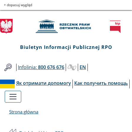
Biuletyn
Przejdź
Przejdź
Przejdź
Przejdź
+ dopasuj wygląd
do
do
to
do
Informacji
menu
treści
informacji
mapy
głównego
o
serwisu
Publicznej
kontakcie
RPO
Biuletyn Informacji Publicznej RPO
Infolinia:
800 676 676
EN
Як отримати допомогу
Как получить помощь
Strona główna