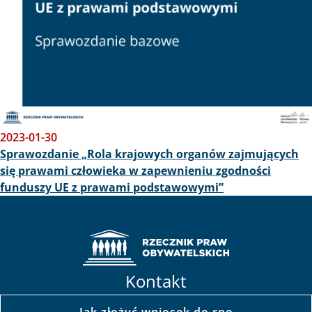
2023-01-30
Sprawozdanie „Rola krajowych organów zajmujących
się prawami człowieka w zapewnieniu zgodności
funduszy UE z prawami podstawowymi”
Kontakt
Jak złożyć wniosek do rpo