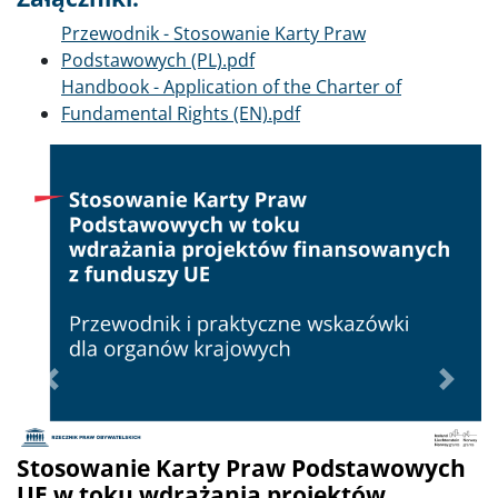
Dokument
Przewodnik - Stosowanie Karty Praw
Podstawowych (PL).pdf
Dokument
Handbook - Application of the Charter of
Fundamental Rights (EN).pdf
Poprzednie
Dalej
Stosowanie Karty Praw Podstawowych
UE w toku wdrażania projektów