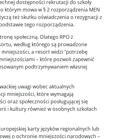
echnej dostępności rekrutacji do szkoły
 o którym mowa w § 2 rozporządzenia MEN
tyczą też skutku oświadczenia o rezygnacji z
a podstawie tego rozporządzenia.
tronę społeczną. Dlatego RPO z
esortu, według którego są prowadzone
mniejszości, a resort widzi "potrzebę
mniejszościami – które pozwoli zapewnić
eresowanym podtrzymywaniem własnej
owackiej uwagi wobec aktualnych
ji mniejszości, które wymagają
ci oraz społeczności posługującej się
rii i kultury również w osobnych szkołach
ropejskiej karty języków regionalnych lub
mowej o ochronie mniejszości narodowych –