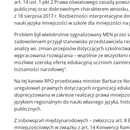
art. 14 ust. 1 pkt 2 Prawa oświatowego zasadą powsz
publicznej oraz dobrowolnym charakterem wniosku,
z 18 sierpnia 2017 r. Rozbieżności interpretacyjne do
nauki języka mniejszości w szkole dla mniejszości n
Problem był wielokrotnie sygnalizowany MEN przez s
zadowoleniem przyjął stanowisko przedstawiciela r
analizy ws. zmian przepisów dotyczących szkolnictwa 
wypracowania rozwiązania – wspólnie ze wszystkimi 
możliwie szeroką ofertę edukacyjną uczniom zaint
tożsamości narodowej".
Na tej kanwie RPO przedstawia minister Barbarze N
uregulowań prawnych dotyczących organizacji edukac
doprecyzowania w zakresie realizacji prawa mniejszoś
językiem regionalnym do nauki własnego języka, histo
publicznych.
Z zobowiązań międzynarodowych – zwłaszcza art. 8 Eu
mniejszościowych w związku z art. 14 Konwencji Ra