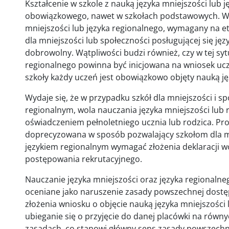
Kształcenie w szkole z nauką języka mniejszości lub 
obowiązkowego, nawet w szkołach podstawowych. Wo
mniejszości lub języka regionalnego, wymagany na e
dla mniejszości lub społeczności posługującej się j
dobrowolny. Wątpliwości budzi również, czy w tej syt
regionalnego powinna być inicjowana na wniosek uczn
szkoły każdy uczeń jest obowiązkowo objęty nauką ję
Wydaje się, że w przypadku szkół dla mniejszości i sp
regionalnym, wola nauczania języka mniejszości lub
oświadczeniem pełnoletniego ucznia lub rodzica. P
doprecyzowana w sposób pozwalający szkołom dla mni
językiem regionalnym wymagać złożenia deklaracji wol
postępowania rekrutacyjnego.
Nauczanie języka mniejszości oraz języka regionaln
oceniane jako naruszenie zasady powszechnej dostę
złożenia wniosku o objęcie nauką języka mniejszośc
ubieganie się o przyjęcie do danej placówki na równy
zasadach, co stanowi główny sens zasady powszechnej