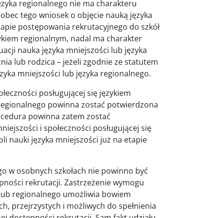
języka regionalnego nie ma charakteru
bec tego wniosek o objęcie nauką języka
tapie postępowania rekrutacyjnego do szkół
ęzykiem regionalnym, nadal ma charakter
uacji nauka języka mniejszości lub języka
ia lub rodzica – jeżeli zgodnie ze statutem
zyka mniejszości lub języka regionalnego.
ołeczności posługującej się językiem
 regionalnego powinna zostać potwierdzona
rocedura powinna zatem zostać
ejszości i społeczności posługującej się
i nauki języka mniejszości już na etapie
ego w osobnych szkołach nie powinno być
pności rekrutacji. Zastrzeżenie wymogu
i lub regionalnego umożliwia bowiem
ch, przejrzystych i możliwych do spełnienia
 dostępności rekrutacji. Sam fakt udziału