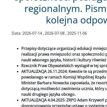
regionalnym. Pism
kolejna odpo
Data:
2026-07-14
2026-07-08
2025-11-06
Przepisy dotyczące organizacji edukacji mniej
realizacji prawa mniejszości oraz społeczności 
nauki własnego języka, historii i kultury równi
Rzecznik Praw Obywatelskich wystąpił w tej spr
AKTUALIZACJA 26.11.2024: Kwestie te są przedm
powołanego w ramach Komisji Wspólnej Rządu o
Minister Barbara Nowacka zapowiada, że resort 
dotyczącą możliwości zwolnienia ucznia, który 
nauki drugiego języka obcego.
AKTUALIZACJA 4.04.2025: ZRPO Adam Krzywoń po
doprecyzowania przepisów ustawy o systemie o