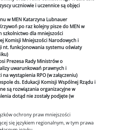
zyscy uczniowie i uczennice są objęci
stanu w MEN Katarzyna Lubnauer
rzywoń po raz kolejny pisze do MEN w
 szkolnictwo dla mniejszości
j Komisji Mniejszości Narodowych i
ji nt. funkcjonowania systemu oświaty
iku)
osi Prezesa Rady Ministrów o
lizy uwarunkowań prawnych i
 na wystąpienia RPO (w załączeniu)
spole ds. Edukacji Komisji Wspólnej Rządu i
ne są rozwiązania organizacyjne w
enia dotąd nie zostały podjęte (w
iązków ochrony praw mniejszości
ącej się językiem regionalnym, w tym prawa
własnym języku.