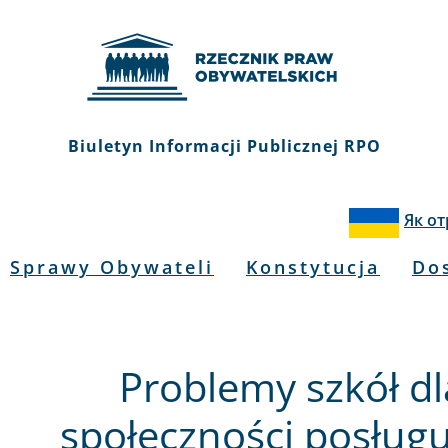
Biuletyn Informacji Publicznej RPO
Як о
Sprawy Obywateli
Konstytucja
Do
Problemy szkół dl
społeczności posługu