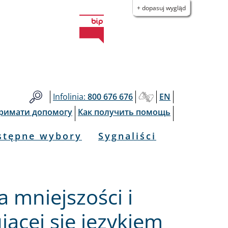
+ dopasuj wygląd
Infolinia:
800 676 676
EN
тримати допомогу
Как получить помощь
stępne wybory
Sygnaliści
a mniejszości i
jącej się językiem