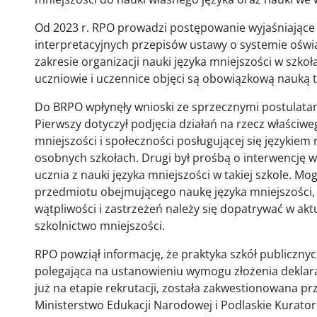
Od 2023 r. RPO prowadzi postępowanie wyjaśniające
interpretacyjnych przepisów ustawy o systemie oświ
zakresie organizacji nauki języka mniejszości w szko
uczniowie i uczennice objęci są obowiązkową nauką t
Do BRPO wpłynęły wnioski ze sprzecznymi postulatam
Pierwszy dotyczył podjęcia działań na rzecz właściwe
mniejszości i społeczności posługującej się językie
osobnych szkołach. Drugi był prośbą o interwencję 
ucznia z nauki języka mniejszości w takiej szkole. Mo
przedmiotu obejmującego naukę języka mniejszości, 
wątpliwości i zastrzeżeń należy się dopatrywać w ak
szkolnictwo mniejszości.
RPO powziął informację, że praktyka szkół publiczny
polegająca na ustanowieniu wymogu złożenia deklarac
już na etapie rekrutacji, została zakwestionowana pr
Ministerstwo Edukacji Narodowej i Podlaskie Kurato