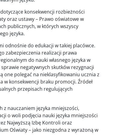
 dotyczące konsekwencji rozbieżności
aty oraz ustawy – Prawo oświatowe w
łach publicznych, w których wszyscy
ego języka.
i odnośnie do edukacji w takiej placówce.
go zabezpieczenia realizacji prawa
m regionalnym do nauki własnego języka w
w sprawie negatywnych skutków rezygnacji
gą one polegać na nieklasyfikowaniu ucznia z
a w konsekwencji braku promocji. Źródeł
tualnych przepisach regulujących
ch z nauczaniem języka mniejszości,
ji o woli podjęcia nauki języka mniejszości
zez Najwyższą Izbę Kontroli oraz
rium Oświaty – jako niezgodna z wyrażoną w