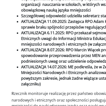
organizacji nauczania w szkołach, w których ws
obowiązkową nauką języka mniejszości
Szczegółowej odpowiedzi udzieliła sekretarz 
AKTUALIZACJA 11.09.2025: Zastępca RPO Adam K
sprawie braku spójności przepisów regulujących
AKTUALIZACJA 6.11.2025: RPO przekazał sejmowe
Etnicznych uwagi do Informacji Ministra Edukac
mniejszości narodowych i etnicznych (w załączn
AKTUALIZACJA 8.07.2026: RPO Marcin Wiącek pr
spowodowanie przeprowadzenia przez MEN ana
podniesionych uwag oraz udzielenie odpowiedzi
AKTUALIZACJA 14.07.2026: ME podkreśla, że w Ze
Mniejszości Narodowych i Etnicznych analizowa
powyższym zakresie, jednak żadne wiążące ustal
załączniku)
zecznik monitoruje realizację przez państwo obow
R
narodowych i etnicznych oraz społeczności posługuj
mniejszości do nauki własnego języka oraz nauki we 