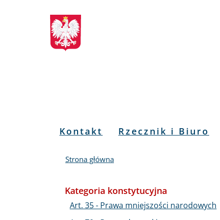
Biuletyn
Przejdź
Przejdź
Przejdź
Przejdź
do
do
to
do
Informacji
menu
treści
informacji
mapy
głównego
o
serwisu
Publicznej
kontakcie
RPO
Menu
Kontakt
Rzecznik i Biuro
PL
Strona główna
Kategoria konstytucyjna
Art. 35 - Prawa mniejszości narodowych