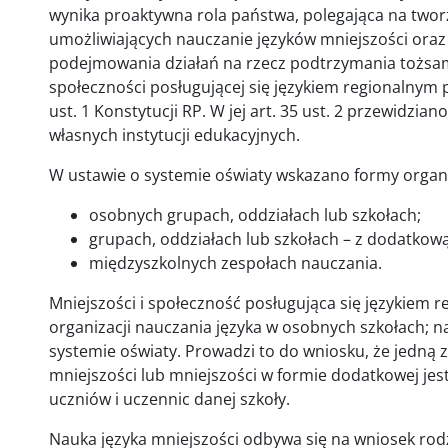
wynika proaktywna rola państwa, polegająca na twor
umożliwiających nauczanie języków mniejszości oraz
podejmowania działań na rzecz podtrzymania tożsam
społeczności posługującej się językiem regionalnym po
ust. 1 Konstytucji RP. W jej art. 35 ust. 2 przewidzi
własnych instytucji edukacyjnych.
W ustawie o systemie oświaty wskazano formy organi
osobnych grupach, oddziałach lub szkołach;
grupach, oddziałach lub szkołach – z dodatkową n
międzyszkolnych zespołach nauczania.
Mniejszości i społeczność posługująca się językiem
organizacji nauczania języka w osobnych szkołach; 
systemie oświaty. Prowadzi to do wniosku, że jedną z
mniejszości lub mniejszości w formie dodatkowej je
uczniów i uczennic danej szkoły.
Nauka języka mniejszości odbywa się na wniosek rod