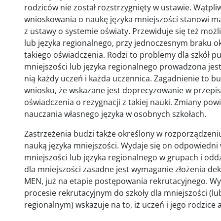
rodziców nie został rozstrzygnięty w ustawie. Wątpl
wnioskowania o naukę języka mniejszości stanowi ma
z ustawy o systemie oświaty. Przewiduje się też możl
lub języka regionalnego, przy jednoczesnym braku 
takiego oświadczenia. Rodzi to problemy dla szkół pu
mniejszości lub języka regionalnego prowadzona jest
nią każdy uczeń i każda uczennica. Zagadnienie to b
wniosku, że wskazane jest doprecyzowanie w przepis
oświadczenia o rezygnacji z takiej nauki. Zmiany po
nauczania własnego języka w osobnych szkołach.
Zastrzeżenia budzi także określony w rozporządzeni
nauką języka mniejszości. Wydaje się on odpowiedni 
mniejszości lub języka regionalnego w grupach i odd
dla mniejszości zasadne jest wymaganie złożenia dek
MEN, już na etapie postępowania rekrutacyjnego. Wy
procesie rekrutacyjnym do szkoły dla mniejszości (lu
regionalnym) wskazuje na to, iż uczeń i jego rodzice 