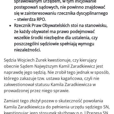
sprawowanym urzędem, w tym inicjowanie
postępowań sądowych, nie powinno znajdować
się w zainteresowaniu rzecznika dyscyplinarnego
– stwierdza RPO.
Rzecznik Praw Obywatelskich stoi na stanowisku,
że każdy obywatel ma prawo podejmować
wszelkie środki niezbędne dla ustalenia, czy
poszczególni sędziowie spełniają wymogu
niezależności.
Sędzia Wojciech Żurek kwestionuje, czy kierujący
obecnie Sądem Najwyższym Kamil Zaradkiewicz jest
naprawdę jego sędzią. Nie zrobił tego jednak w sposób,
którego zakazuje tzw. ustawa kagańcowa, czyli nie
zakwestionował statusu Kamila Zaradkiewicza w
prowadzonej przez niego sprawie.
Zamiast tego złożył pozew o skuteczność powołania
Kamila Zaradkiewicza do pełnienia urzędu sędziego SN,
kwestionując jego stosunek służbowy p.o. I Prezesa SN.