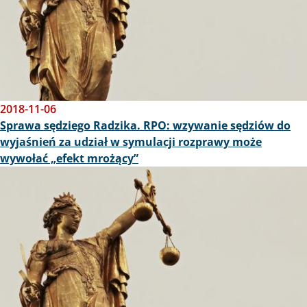
2018-11-06
Sprawa sędziego Radzika. RPO: wzywanie sędziów do
wyjaśnień za udział w symulacji rozprawy może
wywołać „efekt mrożący”
Obraz