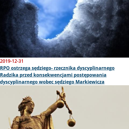
2019-12-31
RPO ostrzega sędziego- rzecznika dyscyplinarnego
Radzika przed konsekwencjami postępowania
dyscyplinarnego wobec sędziego Markiewicza
Obraz