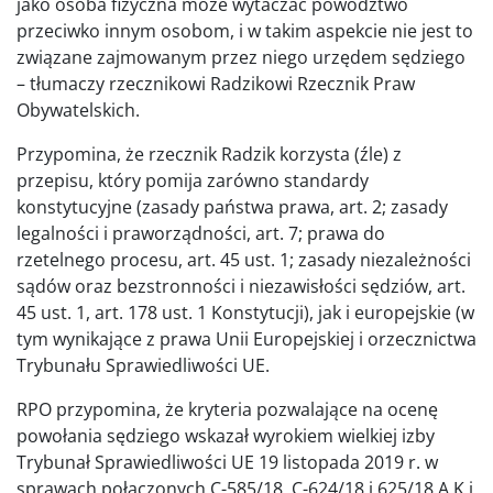
jako osoba fizyczna może wytaczać powództwo
przeciwko innym osobom, i w takim aspekcie nie jest to
związane zajmowanym przez niego urzędem sędziego
– tłumaczy rzecznikowi Radzikowi Rzecznik Praw
Obywatelskich.
Przypomina, że rzecznik Radzik korzysta (źle) z
przepisu, który pomija zarówno standardy
konstytucyjne (zasady państwa prawa, art. 2; zasady
legalności i praworządności, art. 7; prawa do
rzetelnego procesu, art. 45 ust. 1; zasady niezależności
sądów oraz bezstronności i niezawisłości sędziów, art.
45 ust. 1, art. 178 ust. 1 Konstytucji), jak i europejskie (w
tym wynikające z prawa Unii Europejskiej i orzecznictwa
Trybunału Sprawiedliwości UE.
RPO przypomina, że kryteria pozwalające na ocenę
powołania sędziego wskazał wyrokiem wielkiej izby
Trybunał Sprawiedliwości UE 19 listopada 2019 r. w
sprawach połączonych C-585/18, C-624/18 i 625/18 A.K i