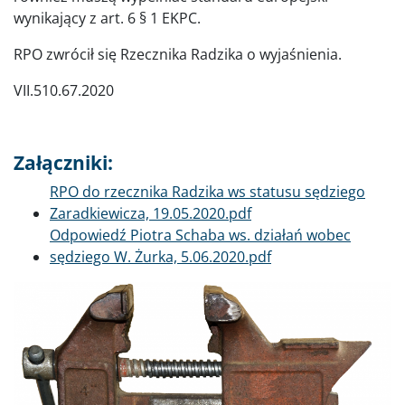
wynikający z art. 6 § 1 EKPC.
RPO zwrócił się Rzecznika Radzika o wyjaśnienia.
VII.510.67.2020
Załączniki:
Dokument
RPO do rzecznika Radzika ws statusu sędziego
Zaradkiewicza, 19.05.2020.pdf
Dokument
Odpowiedź Piotra Schaba ws. działań wobec
sędziego W. Żurka, 5.06.2020.pdf