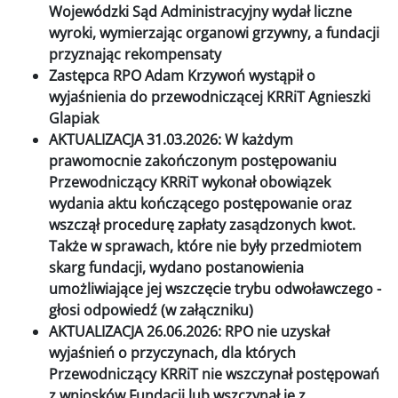
Wojewódzki Sąd Administracyjny wydał liczne
wyroki, wymierzając organowi grzywny, a fundacji
przyznając rekompensaty
Zastępca RPO Adam Krzywoń wystąpił o
wyjaśnienia do przewodniczącej KRRiT Agnieszki
Glapiak
AKTUALIZACJA 31.03.2026: W każdym
prawomocnie zakończonym postępowaniu
Przewodniczący KRRiT wykonał obowiązek
wydania aktu kończącego postępowanie oraz
wszczął procedurę zapłaty zasądzonych kwot.
Także w sprawach, które nie były przedmiotem
skarg fundacji, wydano postanowienia
umożliwiające jej wszczęcie trybu odwoławczego -
głosi odpowiedź (w załączniku)
AKTUALIZACJA 26.06.2026: RPO nie uzyskał
wyjaśnień o przyczynach, dla których
Przewodniczący KRRiT nie wszczynał postępowań
z wniosków Fundacji lub wszczynał je z