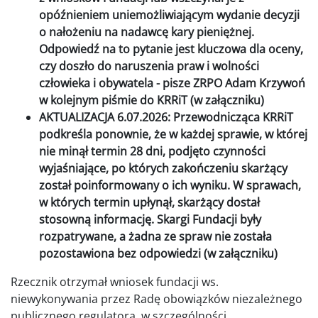
opóźnieniem uniemożliwiającym wydanie decyzji
o nałożeniu na nadawcę kary pieniężnej.
Odpowiedź na to pytanie jest kluczowa dla oceny,
czy doszło do naruszenia praw i wolności
człowieka i obywatela - pisze ZRPO Adam Krzywoń
w kolejnym piśmie do KRRiT (w załączniku)
AKTUALIZACJA 6.07.2026: Przewodnicząca KRRiT
podkreśla ponownie, że w każdej sprawie, w której
nie minął termin 28 dni, podjęto czynności
wyjaśniające, po których zakończeniu skarżący
został poinformowany o ich wyniku. W sprawach,
w których termin upłynął, skarżący dostał
stosowną informację. Skargi Fundacji były
rozpatrywane, a żadna ze spraw nie została
pozostawiona bez odpowiedzi (w załączniku)
Rzecznik otrzymał wniosek fundacji ws.
niewykonywania przez Radę obowiązków niezależnego
publicznego regulatora, w szczególności