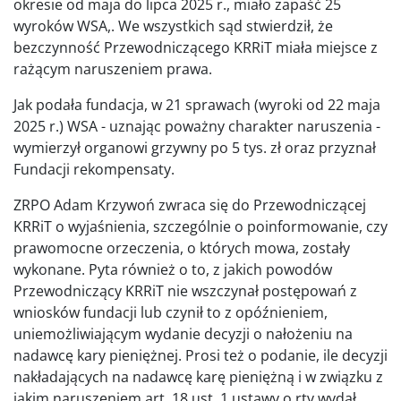
okresie od maja do lipca 2025 r., miało zapaść 25
wyroków WSA,. We wszystkich sąd stwierdził, że
bezczynność Przewodniczącego KRRiT miała miejsce z
rażącym naruszeniem prawa.
Jak podała fundacja, w 21 sprawach (wyroki od 22 maja
2025 r.) WSA - uznając poważny charakter naruszenia -
wymierzył organowi grzywny po 5 tys. zł oraz przyznał
Fundacji rekompensaty.
ZRPO Adam Krzywoń zwraca się do Przewodniczącej
KRRiT o wyjaśnienia, szczególnie o poinformowanie, czy
prawomocne orzeczenia, o których mowa, zostały
wykonane. Pyta również o to, z jakich powodów
Przewodniczący KRRiT nie wszczynał postępowań z
wniosków fundacji lub czynił to z opóźnieniem,
uniemożliwiającym wydanie decyzji o nałożeniu na
nadawcę kary pieniężnej. Prosi też o podanie, ile decyzji
nakładających na nadawcę karę pieniężną i w związku z
jakim naruszeniem art. 18 ust. 1 ustawy o rtv wydał