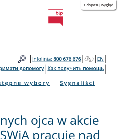
+ dopasuj wygląd
Infolinia:
800 676 676
EN
тримати допомогу
Как получить помощь
stępne wybory
Sygnaliści
nych ojca w akcie
MSWiA pracuje nad