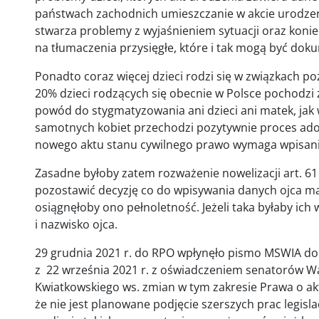
państwach zachodnich umieszczanie w akcie urodzeni
stwarza problemy z wyjaśnieniem sytuacji oraz kon
na tłumaczenia przysięgłe, które i tak mogą być do
Ponadto coraz więcej dzieci rodzi się w związkach 
20% dzieci rodzących się obecnie w Polsce pochodzi 
powód do stygmatyzowania ani dzieci ani matek, jak 
samotnych kobiet przechodzi pozytywnie proces adop
nowego aktu stanu cywilnego prawo wymaga wpisania
Zasadne byłoby zatem rozważenie nowelizacji art. 61 
pozostawić decyzję co do wpisywania danych ojca ma
osiągnęłoby ono pełnoletność. Jeżeli taka byłaby ich 
i nazwisko ojca.
29 grudnia 2021 r. do RPO wpłynęło pismo MSWIA d
z 22 września 2021 r. z oświadczeniem senatorów Wa
Kwiatkowskiego ws. zmian w tym zakresie Prawa o ak
że nie jest planowane podjęcie szerszych prac legis