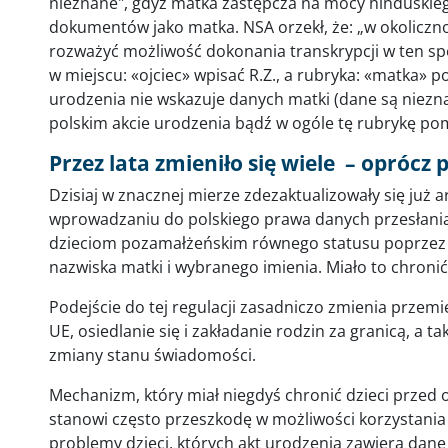
nieznane", gdyż matka zastępcza na mocy hinduskieg
dokumentów jako matka. NSA orzekł, że: „w okolicz
rozważyć możliwość dokonania transkrypcji w ten sp
w miejscu: «ojciec» wpisać R.Z., a rubryka: «matka» po
urodzenia nie wskazuje danych matki (dane są nieznan
polskim akcie urodzenia bądź w ogóle tę rubrykę po
Przez lata zmieniło się wiele – oprócz
Dzisiaj w znacznej mierze zdezaktualizowały się już
wprowadzaniu do polskiego prawa danych przesłani
dzieciom pozamałżeńskim równego statusu poprzez fi
nazwiska matki i wybranego imienia. Miało to chroni
Podejście do tej regulacji zasadniczo zmienia przemi
UE, osiedlanie się i zakładanie rodzin za granicą, a t
zmiany stanu świadomości.
Mechanizm, który miał niegdyś chronić dzieci przed
stanowi często przeszkodę w możliwości korzystania 
problemy dzieci, których akt urodzenia zawiera dane