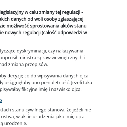
gislacyjny w celu zmiany tej regulacji -
akich danych od woli osoby zgłaszającej
dzie możliwość sprostowania aktów stanu
e nowych regulacji (całość odpowiedzi w
tyczące dyskryminacji, czy nakazywania
poprosił ministra spraw wewnętrznych i
 nad zmianą przepisów.
 aby decyzję co do wpisywania danych ojca
 osiągnęłoby ono pełnoletność. Jeżeli taka
isywałby fikcyjne imię i nazwisko ojca.
ie
ktach stanu cywilnego stanowi, że jeżeli nie
ostwa, w akcie urodzenia jako imię ojca
cą urodzenie.