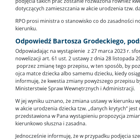
podjęcia takich prac zostanie rozważona również kw
dotyczących zamieszczania w akcie urodzenia tzw. da
RPO prosi ministra o stanowisko co do zasadności now
kierunku.
Odpowiedź Bartosza Grodeckiego, po
Odpowiadając na wystąpienie z 27 marca 2023 r. sf
nowelizacji art. 61 ust. 2 ustawy z dnia 28 listopada 
poprzez zmianę tego przepisu, w ten sposób, by po
ojca matce dziecka albo samemu dziecku, kiedy osią
informuję, że kwestia zmiany powyższego przepisu 
Ministerstwie Spraw Wewnętrznych i Administracji.
W jej wyniku uznano, że zmiana ustawy w kierunku 
w akcie urodzenia dziecka tzw. „danych krytych” je
przedstawiona w Pana wystąpieniu propozycja zmiany 
kierunkowo słuszna i zasadna.
Jednocześnie informuję, że w przypadku podjęcia sze