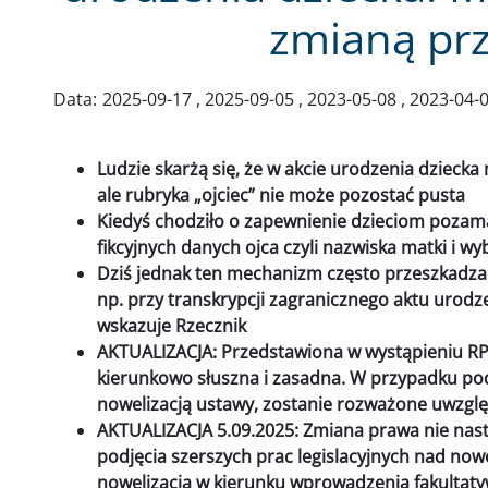
zmianą pr
Data:
2025-09-17
2025-09-05
2023-05-08
2023-04-
Ludzie skarżą się, że w akcie urodzenia dziecka
ale rubryka „ojciec” nie może pozostać pusta
Kiedyś chodziło o zapewnienie dzieciom pozam
fikcyjnych danych ojca czyli nazwiska matki i w
Dziś jednak ten mechanizm często przeszkadza 
np. przy transkrypcji zagranicznego aktu urodze
wskazuje Rzecznik
AKTUALIZACJA: Przedstawiona w wystąpieniu RP
kierunkowo słuszna i zasadna. W przypadku podj
nowelizacją ustawy, zostanie rozważone uwzglę
AKTUALIZACJA 5.09.2025: Zmiana prawa nie nas
podjęcia szerszych prac legislacyjnych nad no
nowelizacja w kierunku wprowadzenia fakultaty