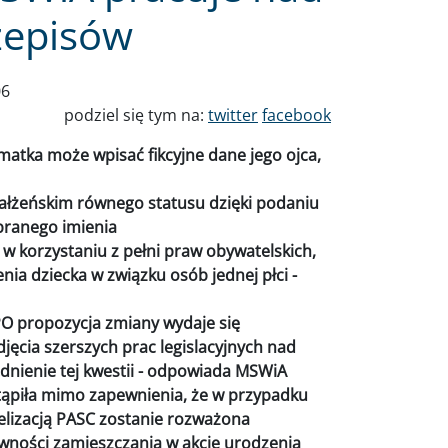
zepisów
06
podziel się tym na:
twitter
facebook
 matka może wpisać fikcyjne dane jego ojca,
ałżeńskim równego statusu dzięki podaniu
ybranego imienia
w korzystaniu z pełni praw obywatelskich,
nia dziecka w związku osób jednej płci -
O propozycja zmiany wydaje się
ęcia szerszych prac legislacyjnych nad
dnienie tej kwestii - odpowiada MSWiA
tąpiła mimo zapewnienia, że w przypadku
welizacją PASC zostanie rozważona
wności zamieszczania w akcie urodzenia