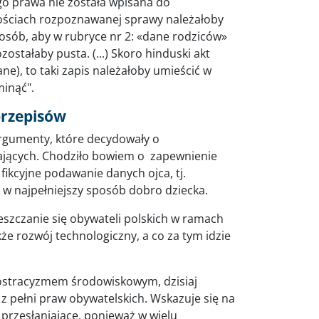
o prawa nie została wpisana do
nościach rozpoznawanej sprawy należałoby
osób, aby w rubryce nr 2: «dane rodziców»
zostałaby pusta. (...) Skoro hinduski akt
e), to taki zapis należałoby umieścić w
minąć".
 przepisów
 argumenty, które decydowały o
ających. Chodziło bowiem o zapewnienie
kcyjne podawanie danych ojca, tj.
ć w najpełniejszy sposób dobro dziecka.
eszczanie się obywateli polskich w ramach
akże rozwój technologiczny, a co za tym idzie
 ostracyzmem środowiskowym, dzisiaj
z pełni praw obywatelskich. Wskazuje się na
 przesłaniające, ponieważ w wielu