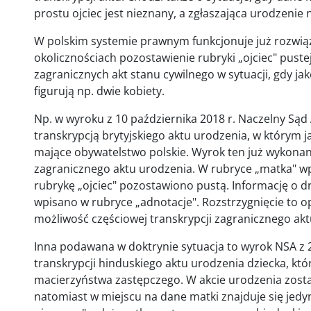
prostu ojciec jest nieznany, a zgłaszająca urodzenie
W polskim systemie prawnym funkcjonuje już rozwią
okolicznościach pozostawienie rubryki „ojciec" pustej
zagranicznych akt stanu cywilnego w sytuacji, gdy ja
figurują np. dwie kobiety.
Np. w wyroku z 10 października 2018 r. Naczelny Sąd 
transkrypcją brytyjskiego aktu urodzenia, w którym j
mające obywatelstwo polskie. Wyrok ten już wykonan
zagranicznego aktu urodzenia. W rubryce „matka" wpi
rubrykę „ojciec" pozostawiono pustą. Informację o dr
wpisano w rubryce „adnotacje". Rozstrzygnięcie to op
możliwość częściowej transkrypcji zagranicznego akt
Inna podawana w doktrynie sytuacja to wyrok NSA z 
transkrypcji hinduskiego aktu urodzenia dziecka, któ
macierzyństwa zastępczego. W akcie urodzenia został
natomiast w miejscu na dane matki znajduje się jedyn