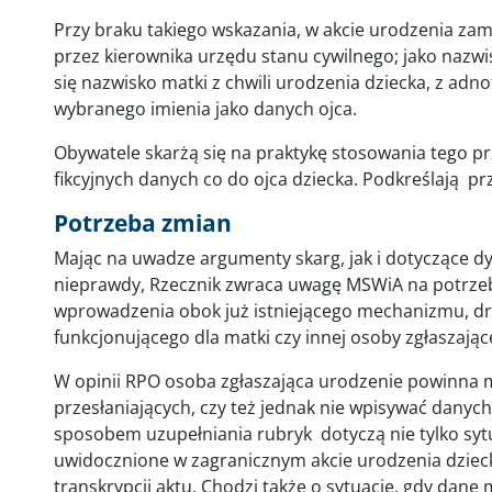
Przy braku takiego wskazania, w akcie urodzenia zami
przez kierownika urzędu stanu cywilnego; jako nazwi
się nazwisko matki z chwili urodzenia dziecka, z adno
wybranego imienia jako danych ojca.
Obywatele skarżą się na praktykę stosowania tego p
fikcyjnych danych co do ojca dziecka. Podkreślają p
Potrzeba zmian
Mając na uwadze argumenty skarg, jak i dotyczące d
nieprawdy, Rzecznik zwraca uwagę MSWiA na potrze
wprowadzenia obok już istniejącego mechanizmu, dr
funkcjonującego dla matki czy innej osoby zgłaszając
W opinii RPO osoba zgłaszająca urodzenie powinna m
przesłaniających, czy też jednak nie wpisywać dany
sposobem uzupełniania rubryk dotyczą nie tylko sytuac
uwidocznione w zagranicznym akcie urodzenia dzieck
transkrypcji aktu. Chodzi także o sytuacje, gdy dane