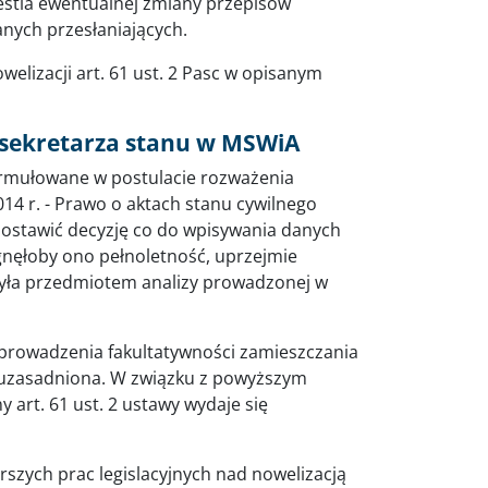
estia ewentualnej zmiany przepisów
nych przesłaniających.
elizacji art. 61 ust. 2 Pasc w opisanym
dsekretarza stanu w MSWiA
ormułowane w postulacie rozważenia
2014 r. - Prawo o aktach stanu cywilnego
zostawić decyzję co do wpisywania danych
gnęłoby ono pełnoletność, uprzejmie
była przedmiotem analizy prowadzonej w
wprowadzenia fakultatywności zamieszczania
st uzasadniona. W związku z powyższym
art. 61 ust. 2 ustawy wydaje się
rszych prac legislacyjnych nad nowelizacją