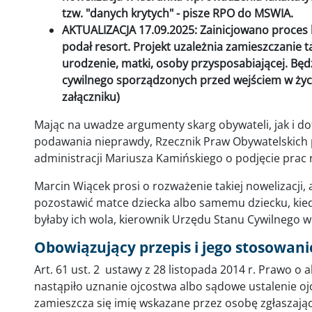
tzw. "danych krytych" - pisze RPO do MSWIA.
AKTUALIZACJA 17.09.2025: Zainicjowano proces le
podał resort. Projekt uzależnia zamieszczanie t
urodzenie, matki, osoby przysposabiającej. Bę
cywilnego sporządzonych przed wejściem w życi
załączniku)
Mając na uwadze argumenty skarg obywateli, jak i do
podawania nieprawdy, Rzecznik Praw Obywatelskich 
administracji Mariusza Kamińskiego o podjęcie prac
Marcin Wiącek prosi o rozważenie takiej nowelizacji,
pozostawić matce dziecka albo samemu dziecku, kiedy
byłaby ich wola, kierownik Urzędu Stanu Cywilnego wp
Obowiązujący przepis i jego stosowan
Art. 61 ust. 2 ustawy z 28 listopada 2014 r. Prawo o a
nastąpiło uznanie ojcostwa albo sądowe ustalenie ojc
zamieszcza się imię wskazane przez osobę zgłaszają