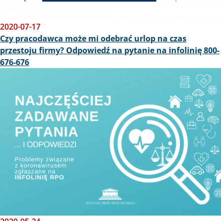
2020-07-17
Czy pracodawca może mi odebrać urlop na czas
przestoju firmy? Odpowiedź na pytanie na infolinię 800-
676-676
Obraz