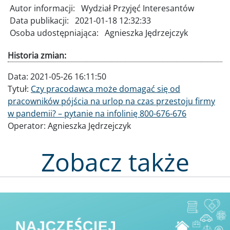
Autor informacji:
Wydział Przyjęć Interesantów
Data publikacji:
2021-01-18 12:32:33
Osoba udostępniająca:
Agnieszka Jędrzejczyk
Historia zmian:
Data:
2021-05-26 16:11:50
Tytuł:
Czy pracodawca może domagać się od
pracowników pójścia na urlop na czas przestoju firmy
w pandemii? – pytanie na infolinię 800-676-676
Operator:
Agnieszka Jędrzejczyk
Zobacz także
Obraz