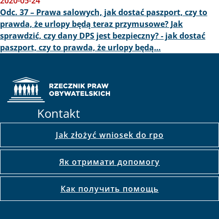
2020-05-24
Odc. 37 – Prawa salowych, jak dostać paszport, czy to
prawda, że urlopy będą teraz przymusowe? Jak
sprawdzić, czy dany DPS jest bezpieczny? - jak dostać
paszport, czy to prawda, że urlopy będą…
Kontakt
Jak złożyć wniosek do rpo
Як отримати допомогу
Как получить помощь