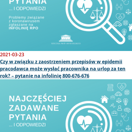
2021-03-23
Czy w związku z zaostrzeniem przepisów w epidemii
pracodawca może wysłać pracownika na urlop za ten
rok? – pytanie na infolinię 800-676-676
Obraz