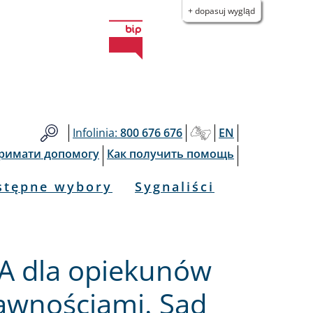
+ dopasuj wygląd
Infolinia:
800 676 676
EN
тримати допомогу
Как получить помощь
stępne wybory
Sygnaliści
A dla opiekunów
awnościami. Sąd