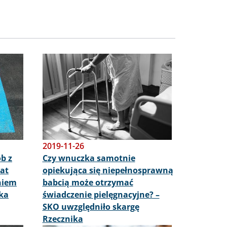
Obraz
2019-11-26
b z
Czy wnuczka samotnie
at
opiekująca się niepełnosprawną
niem
babcią może otrzymać
ika
świadczenie pielęgnacyjne? –
SKO uwzględniło skargę
Rzecznika