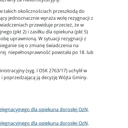
w takich okolicznościach przeszkodą do
ący jednoznacznie wyraża wolę rezygnacji z
 świadczeniach przewiduje przecież, że w
ego (pkt 2) i zasiłku dla opiekuna (pkt 5)
obę uprawnioną. W sytuacji rezygnacji z
bieganie się o zmianę świadczenia na
órej niepełnosprawność powstała po 18. lub
istracyjny (syg. I OSK 2763/17) uchylił w
 i poprzedzającą ją decyzję Wójta Gminy.
lęgnacyjnego dla opiekuna dorosłej OzN,
lęgnacyjnego dla opiekuna dorosłej OzN,