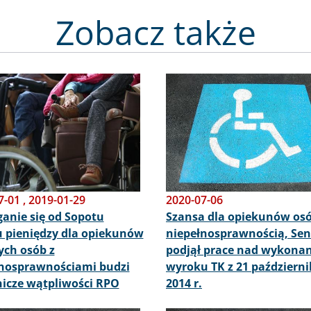
Zobacz także
Obraz
7-01
,
2019-01-29
2020-07-06
nie się od Sopotu
Szansa dla opiekunów osó
 pieniędzy dla opiekunów
niepełnosprawnością, Sen
ych osób z
podjął prace nad wykona
nosprawnościami budzi
wyroku TK z 21 październ
icze wątpliwości RPO
2014 r.