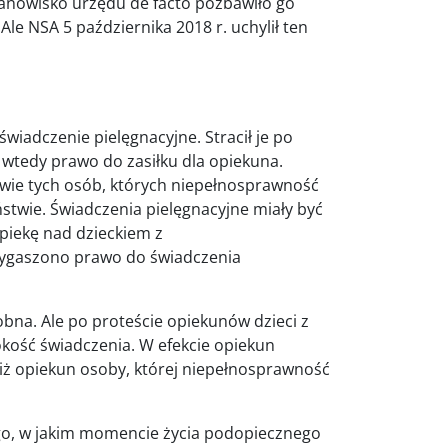
stanowisko urzędu de facto pozbawiło go
le NSA 5 października 2018 r. uchylił ten
 świadczenie pielęgnacyjne. Stracił je po
 wtedy prawo do zasiłku dla opiekuna.
wie tych osób, których niepełnosprawność
ństwie. Świadczenia pielęgnacyjne miały być
opiekę nad dzieckiem z
 wygaszono prawo do świadczenia
bna. Ale po proteście opiekunów dzieci z
kość świadczenia. W efekcie opiekun
iż opiekun osoby, której niepełnosprawność
ego, w jakim momencie życia podopiecznego