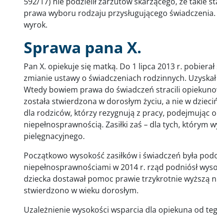
592/17) nie podzielił zarzutów skarżącego, że takie 
prawa wyboru rodzaju przysługującego świadczenia. A
wyrok.
Sprawa pana X.
Pan X. opiekuje się matką. Do 1 lipca 2013 r. pobierał
zmianie ustawy o świadczeniach rodzinnych. Uzyskał
Wtedy bowiem prawa do świadczeń stracili opiekuno
została stwierdzona w dorosłym życiu, a nie w dzieci
dla rodziców, którzy rezygnują z pracy, podejmując 
niepełnosprawnością. Zasiłki zaś – dla tych, którym
pielęgnacyjnego.
Początkowo wysokość zasiłków i świadczeń była podo
niepełnosprawnościami w 2014 r. rząd podniósł wyso
dziecka dostawał pomoc prawie trzykrotnie wyższą n
stwierdzono w wieku dorosłym.
Uzależnienie wysokości wsparcia dla opiekuna od t