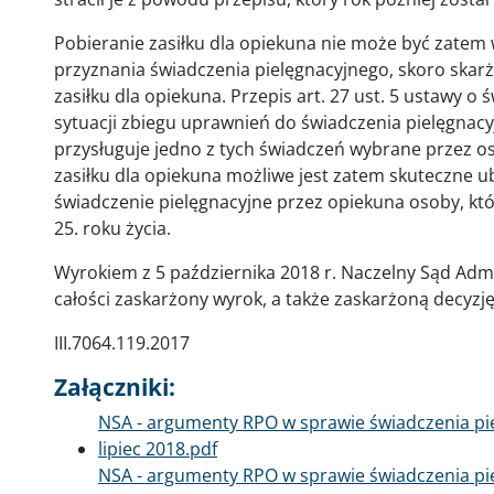
Pobieranie zasiłku dla opiekuna nie może być zatem 
przyznania świadczenia pielęgnacyjnego, skoro skarż
zasiłku dla opiekuna. Przepis art. 27 ust. 5 ustawy o
sytuacji zbiegu uprawnień do świadczenia pielęgnacyjn
przysługuje jedno z tych świadczeń wybrane przez os
zasiłku dla opiekuna możliwe jest zatem skuteczne u
świadczenie pielęgnacyjne przez opiekuna osoby, kt
25. roku życia.
Wyrokiem z 5 października 2018 r. Naczelny Sąd Admin
całości zaskarżony wyrok, a także zaskarżoną decyzję
III.7064.119.2017
Załączniki:
Dokument
NSA - argumenty RPO w sprawie świadczenia pie
lipiec 2018.pdf
Dokument
NSA - argumenty RPO w sprawie świadczenia pie