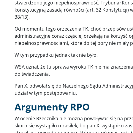
stwierdzono jego niepełnosprawność, Trybunał Konst
konstytucyjną zasadą równości (art. 32 Konstytucji) w
38/13).
Od momentu tego orzeczenia TK, choć przepisów ust
administracyjne coraz częściej orzekają na korzyść 
niepełnosprawnościami, które do tej pory nie miały 
W tym przypadku jednak tak nie było.
WSA uznał, że tu sprawa wyroku TK nie ma znaczenia
do świadczenia.
Pan X. odwołał się do Naczelnego Sądu Administracyj
udział w tym postępowaniu.
Argumenty RPO
W ocenie Rzecznika nie można powoływać się na prze
skoro się wystąpiło o zasiłek, bo pan X. wystąpił o zas
stracił je z powodu przepisu, który rok później zosta