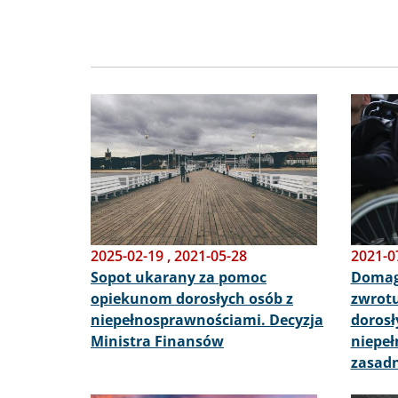
Obraz
Obraz
2025-02-19
,
2021-05-28
2021-0
Sopot ukarany za pomoc
Domaga
opiekunom dorosłych osób z
zwrotu
niepełnosprawnościami. Decyzja
dorosł
Ministra Finansów
niepeł
zasadn