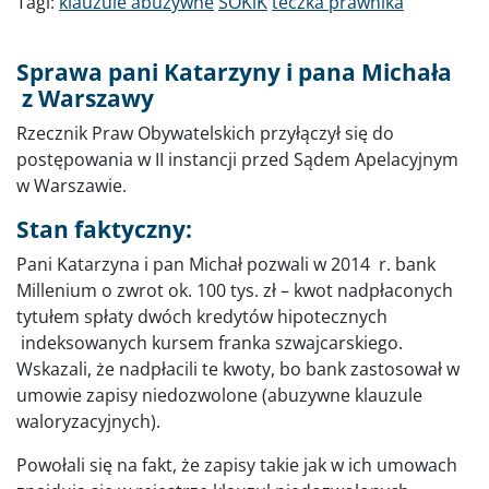
Tagi:
klauzule abuzywne
SOKiK
teczka prawnika
Sprawa pani Katarzyny i pana Michała
z Warszawy
Rzecznik Praw Obywatelskich przyłączył się do
postępowania w II instancji przed Sądem Apelacyjnym
w Warszawie.
Stan faktyczny:
Pani Katarzyna i pan Michał pozwali w 2014 r. bank
Millenium o zwrot ok. 100 tys. zł – kwot nadpłaconych
tytułem spłaty dwóch kredytów hipotecznych
indeksowanych kursem franka szwajcarskiego.
Wskazali, że nadpłacili te kwoty, bo bank zastosował w
umowie zapisy niedozwolone (abuzywne klauzule
waloryzacyjnych).
Powołali się na fakt, że zapisy takie jak w ich umowach