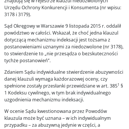
znajdują się w rejestrze klauzul niedozwolonych
Urzędu Ochrony Konkurencji i Konsumenta (nr wpisu:
3178 i 3179).
Sąd Okręgowy w Warszawie 9 listopada 2015 r. oddalił
powództwo w całości. Wskazał, że choć jedna klauzul
dotyczącą mechanizmu indeksacji jest tożsama z
postanowieniami uznanymi za niedozwolone (nr 3178),
to stwierdzenie to „nie przesądza o bezskuteczności
tychże postanowień”.
Zdaniem Sądu indywidualne stwierdzenie abuzywności
danej klauzuli wymaga każdorazowej oceny, czy
1
spełnione zostały przesłanki przewidziane w art. 385
§
1 Kodeksu cywilnego, w tym brak indywidualnego
uzgodnienia mechanizmu indeksacji.
W ocenie Sądu kwestionowana przez Powodów
klauzula może być uznana – w ich indywidualnym
przypadku – za abuzywną jedynie w części, a