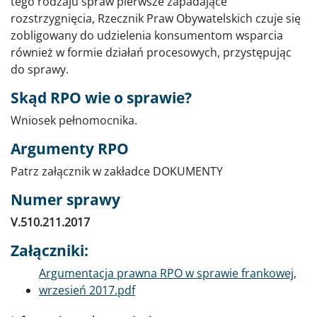
tego rodzaju spraw pierwsze zapadające
rozstrzygnięcia, Rzecznik Praw Obywatelskich czuje się
zobligowany do udzielenia konsumentom wsparcia
również w formie działań procesowych, przystępując
do sprawy.
Skąd RPO wie o sprawie?
Wniosek pełnomocnika.
Argumenty RPO
Patrz załącznik w zakładce DOKUMENTY
Numer sprawy
V.510.211.2017
Załączniki:
Dokument
Argumentacja prawna RPO w sprawie frankowej,
wrzesień 2017.pdf