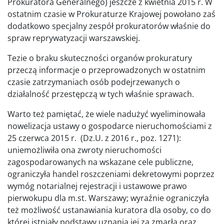
Prokuratora Generalnego) jeszcze z kwietnia 2015 r. W
ostatnim czasie w Prokuraturze Krajowej powołano zaś
dodatkowo specjalny zespół prokuratorów właśnie do
spraw reprywatyzacji warszawskiej.
Tezie o braku skuteczności organów prokuratury
przeczą informacje o przeprowadzonych w ostatnim
czasie zatrzymaniach osób podejrzewanych o
działalność przestępczą w tych właśnie sprawach.
Warto też pamiętać, że wiele nadużyć wyeliminowała
nowelizacja ustawy o gospodarce nieruchomościami z
25 czerwca 2015 r. (Dz.U. z 2016 r., poz. 1271):
uniemożliwiła ona zwroty nieruchomości
zagospodarowanych na wskazane cele publiczne,
ograniczyła handel roszczeniami dekretowymi poprzez
wymóg notarialnej rejestracji i ustawowe prawo
pierwokupu dla m.st. Warszawy; wyraźnie ograniczyła
też możliwość ustanawiania kuratora dla osoby, co do
której istniały podstawy uznania jej za zmarłą oraz