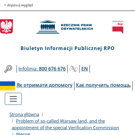
Biuletyn
Przejdź
Przejdź
Przejdź
Przejdź
+ dopasuj wygląd
do
do
to
do
Informacji
menu
treści
informacji
mapy
głównego
o
serwisu
Publicznej
kontakcie
RPO
Biuletyn Informacji Publicznej RPO
Infolinia:
800 676 676
EN
Як отримати допомогу
Как получить помощь
Strona główna
Problem of so-called Warsaw land, and the
appointment of the special Verification Commission
Wersje