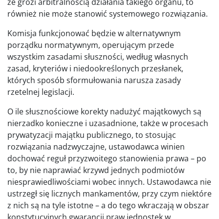
że grozi arbitralnością działania takiego organu, to
również nie może stanowić systemowego rozwiązania.
Komisja funkcjonować będzie w alternatywnym
porządku normatywnym, operującym przede
wszystkim zasadami słuszności, według własnych
zasad, kryteriów i niedookreślonych przesłanek,
których sposób sformułowania narusza zasady
rzetelnej legislacji.
O ile słusznościowe korekty nadużyć majątkowych są
nierzadko konieczne i uzasadnione, także w procesach
prywatyzacji majątku publicznego, to stosując
rozwiązania nadzwyczajne, ustawodawca winien
dochować reguł przyzwoitego stanowienia prawa – po
to, by nie naprawiać krzywd jednych podmiotów
niesprawiedliwościami wobec innych. Ustawodawca nie
ustrzegł się licznych mankamentów, przy czym niektóre
z nich są na tyle istotne – a do tego wkraczają w obszar
konstytucyjnych gwarancji praw jednostek w