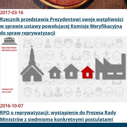
2017-03-16
Rzecznik przedstawia Prezydentowi swoje wątpliwości
w sprawie ustawy powołującej Komisję Weryfikacyjną
do spraw reprywatyzacji
Obraz
2016-10-07
RPO o reprywatyzacji: wystąpienie do Prezesa Rady
Ministrów z siedmioma konkretnymi postulatami