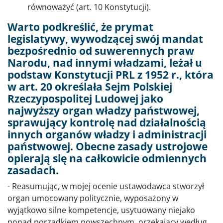
równoważyć (art. 10 Konstytucji).
Warto podkreślić, że prymat
legislatywy, wywodzącej swój mandat
bezpośrednio od suwerennych praw
Narodu, nad innymi władzami, leżał u
podstaw Konstytucji PRL z 1952 r., która
w art. 20 określała Sejm Polskiej
Rzeczypospolitej Ludowej jako
najwyższy organ władzy państwowej,
sprawujący kontrolę nad działalnością
innych organów władzy i administracji
państwowej. Obecne zasady ustrojowe
opierają się na całkowicie odmiennych
zasadach.
- Reasumując, w mojej ocenie ustawodawca stworzył
organ umocowany politycznie, wyposażony w
wyjątkowo silne kompetencje, usytuowany niejako
ponad porządkiem powszechnym, orzekający według