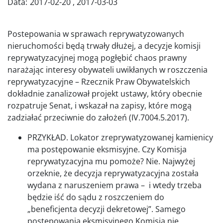
Data:
2017-02-20
,
2017-03-03
Postepowania w sprawach reprywatyzowanych
nieruchomości będą trwały dłużej, a decyzje komisji
reprywatyzacyjnej mogą pogłębić chaos prawny
narażając interesy obywateli uwikłanych w roszczenia
reprywatyzacyjne – Rzecznik Praw Obywatelskich
dokładnie zanalizował projekt ustawy, który obecnie
rozpatruje Senat, i wskazał na zapisy, które mogą
zadziałać przeciwnie do założeń (IV.7004.5.2017).
PRZYKŁAD. Lokator zreprywatyzowanej kamienicy
ma postępowanie eksmisyjne. Czy Komisja
reprywatyzacyjna mu pomoże? Nie. Najwyżej
orzeknie, że decyzja reprywatyzacyjna została
wydana z naruszeniem prawa – i wtedy trzeba
będzie iść do sądu z roszczeniem do
„beneficjenta decyzji dekretowej”. Samego
postępowania eksmisyjnego Komisja nie