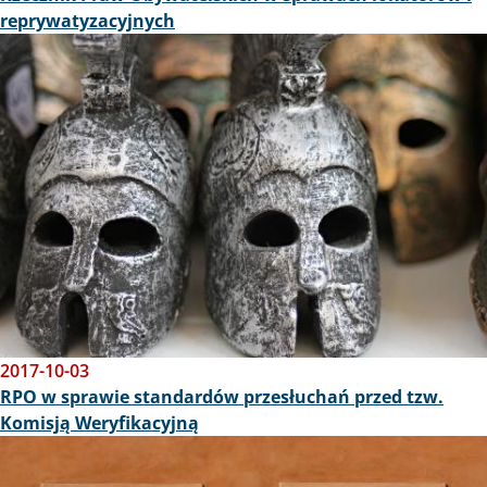
reprywatyzacyjnych
Obraz
2017-10-03
RPO w sprawie standardów przesłuchań przed tzw.
Komisją Weryfikacyjną
Obraz