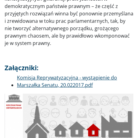
demokratycznym państwie prawnym – że część z
przyjętych rozwiązań winna być ponownie przemyślana
i zrewidowana w toku prac parlamentarnych, tak, by
nie tworzyć alternatywnego porządku, grożącego
prawnym chaosem, ale by prawidłowo wkomponować
je w system prawny.
Załączniki:
Dokument
Komisja Reprywatyzacyjna - wystąpienie do
Marszałka Senatu, 20.022017.pdf