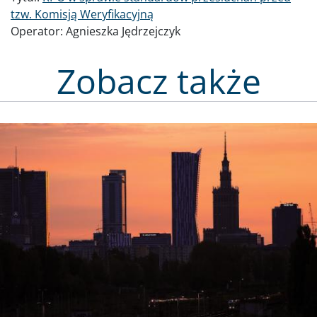
tzw. Komisją Weryfikacyjną
Operator:
Agnieszka Jędrzejczyk
Zobacz także
Obraz