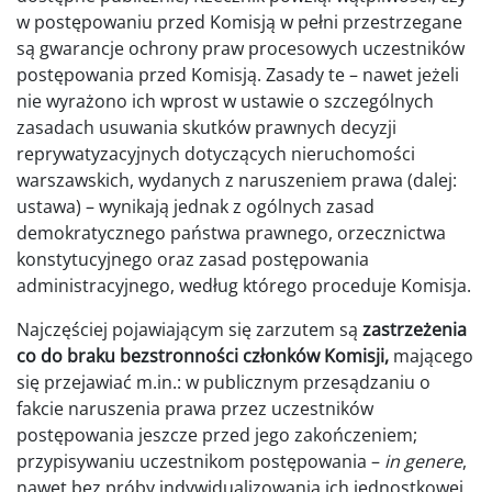
w postępowaniu przed Komisją w pełni przestrzegane
są gwarancje ochrony praw procesowych uczestników
postępowania przed Komisją. Zasady te – nawet jeżeli
nie wyrażono ich wprost w ustawie o szczególnych
zasadach usuwania skutków prawnych decyzji
reprywatyzacyjnych dotyczących nieruchomości
warszawskich, wydanych z naruszeniem prawa (dalej:
ustawa) – wynikają jednak z ogólnych zasad
demokratycznego państwa prawnego, orzecznictwa
konstytucyjnego oraz zasad postępowania
administracyjnego, według którego proceduje Komisja.
Najczęściej pojawiającym się zarzutem są
zastrzeżenia
co do braku bezstronności członków Komisji,
mającego
się przejawiać m.in.: w publicznym przesądzaniu o
fakcie naruszenia prawa przez uczestników
postępowania jeszcze przed jego zakończeniem;
przypisywaniu uczestnikom postępowania –
in genere
,
nawet bez próby indywidualizowania ich jednostkowej