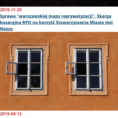
2019-11-20
Sprawa "warszawskiej mapy reprywatyzacji". Skarga
kasacyjna RPO na korzyść Stowarzyszenia Miasto Jest
Nasze
Obraz
2019-04-12