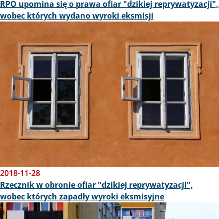
RPO upomina się o prawa ofiar "dzikiej reprywatyzacji",
wobec których wydano wyroki eksmisji
Obraz
2018-11-28
Rzecznik w obronie ofiar "dzikiej reprywatyzacji",
wobec których zapadły wyroki eksmisyjne
Obraz