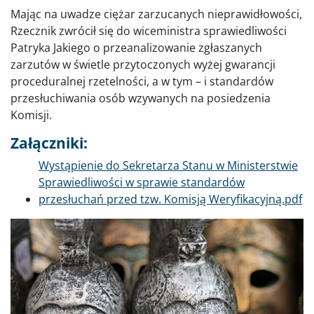
Mając na uwadze ciężar zarzucanych nieprawidłowości,
Rzecznik zwrócił się do wiceministra sprawiedliwości
Patryka Jakiego o przeanalizowanie zgłaszanych
zarzutów w świetle przytoczonych wyżej gwarancji
proceduralnej rzetelności, a w tym – i standardów
przesłuchiwania osób wzywanych na posiedzenia
Komisji.
Załączniki:
Dokument
Wystąpienie do Sekretarza Stanu w Ministerstwie
Sprawiedliwości w sprawie standardów
przesłuchań przed tzw. Komisją Weryfikacyjną.pdf