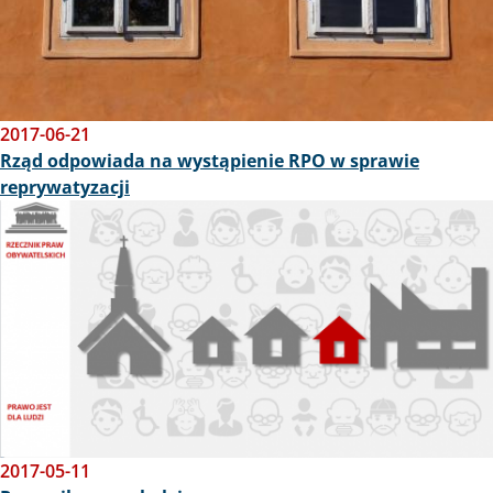
2017-06-21
Rząd odpowiada na wystąpienie RPO w sprawie
reprywatyzacji
Obraz
2017-05-11