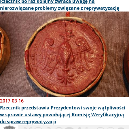
Rzecznik po raz kolejny zwraca uwagę na
nierozwiązane problemy związane z reprywatyzacją
Obraz
2017-03-16
Rzecznik przedstawia Prezydentowi swoje wątpliwości
w sprawie ustawy powołującej Komisję Weryfikacyjną
do spraw reprywatyzacji
Obraz