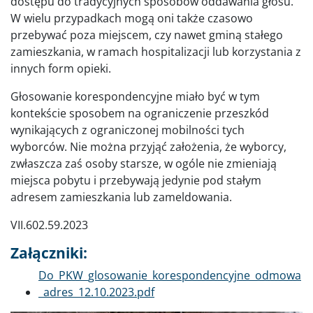
dostępu do tradycyjnych sposobów oddawania głosu.
W wielu przypadkach mogą oni także czasowo
przebywać poza miejscem, czy nawet gminą stałego
zamieszkania, w ramach hospitalizacji lub korzystania z
innych form opieki.
Głosowanie korespondencyjne miało być w tym
kontekście sposobem na ograniczenie przeszkód
wynikających z ograniczonej mobilności tych
wyborców. Nie można przyjąć założenia, że wyborcy,
zwłaszcza zaś osoby starsze, w ogóle nie zmieniają
miejsca pobytu i przebywają jedynie pod stałym
adresem zamieszkania lub zameldowania.
VII.602.59.2023
Załączniki:
Dokument
Do_PKW_glosowanie_korespondencyjne_odmowa
_adres_12.10.2023.pdf