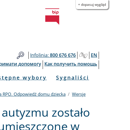
+ dopasuj wygląd
Infolinia:
800 676 676
EN
тримати допомогу
Как получить помощь
stępne wybory
Sygnaliści
ja RPO. Odpowiedź domu dziecka
Wersje
 autyzmu zostało
 umieszczone w