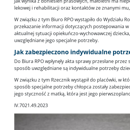
Jak wynika z doniesień prasowych, małoletni ma nie
lekowej i rehabilitacji oraz kontaktów ze znanymi m
W związku z tym Biuro RPO wystąpiło do Wydziału Ro
przekazanie informacji dotyczących postępowania w 
aktualnej sytuacji opiekuńczo-wychowawczej dziecka,
uwzględniane jego specjalne potrzeby.
Jak zabezpieczono indywidualne potrz
Do Biura RPO wpłynęły akta sprawy przesłane przez są
sposób uwzględniane są indywidualne potrzeby dziec
W związku z tym Rzecznik wystąpił do placówki, w któ
sposób specjalne potrzeby chłopca zostały zabezpie
jego styczność z matką, która jest jego pierwszopla
IV.7021.49.2023