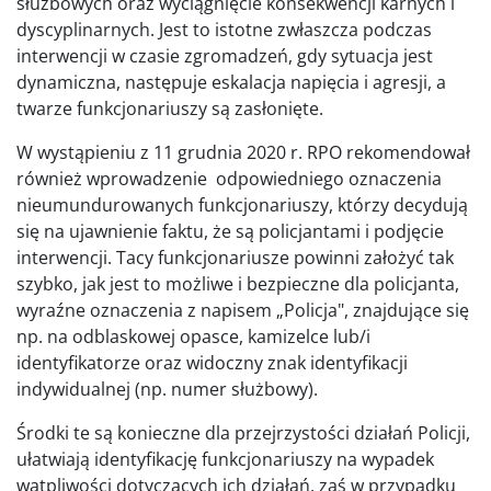
służbowych oraz wyciągnięcie konsekwencji karnych i
dyscyplinarnych. Jest to istotne zwłaszcza podczas
interwencji w czasie zgromadzeń, gdy sytuacja jest
dynamiczna, następuje eskalacja napięcia i agresji, a
twarze funkcjonariuszy są zasłonięte.
W wystąpieniu z 11 grudnia 2020 r. RPO rekomendował
również wprowadzenie odpowiedniego oznaczenia
nieumundurowanych funkcjonariuszy, którzy decydują
się na ujawnienie faktu, że są policjantami i podjęcie
interwencji. Tacy funkcjonariusze powinni założyć tak
szybko, jak jest to możliwe i bezpieczne dla policjanta,
wyraźne oznaczenia z napisem „Policja", znajdujące się
np. na odblaskowej opasce, kamizelce lub/i
identyfikatorze oraz widoczny znak identyfikacji
indywidualnej (np. numer służbowy).
Środki te są konieczne dla przejrzystości działań Policji,
ułatwiają identyfikację funkcjonariuszy na wypadek
wątpliwości dotyczących ich działań, zaś w przypadku