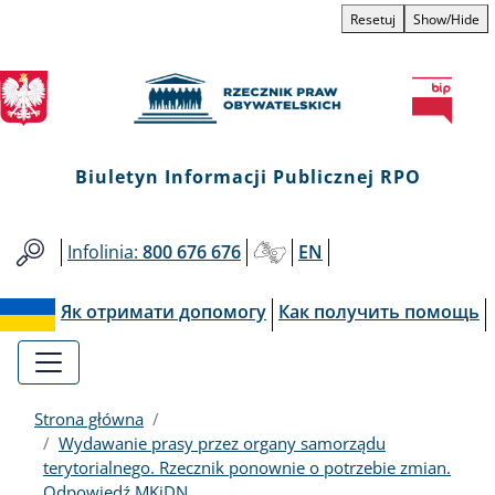
Biuletyn
Przejdź
Przejdź
Przejdź
Przejdź
Resetuj
Show/Hide
do
do
to
do
Informacji
menu
treści
informacji
mapy
głównego
o
serwisu
Publicznej
kontakcie
RPO
Biuletyn Informacji Publicznej RPO
Infolinia:
800 676 676
EN
Як отримати допомогу
Как получить помощь
Strona główna
Wydawanie prasy przez organy samorządu
terytorialnego. Rzecznik ponownie o potrzebie zmian.
Odpowiedź MKiDN