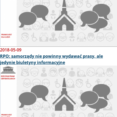
2018-05-09
RPO: samorządy nie powinny wydawać prasy, ale
jedynie biuletyny informacyjne
Obraz