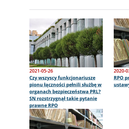
Obraz
Obraz
2021-05-26
2020-0
Czy wszyscy funkcjonariusze
RPO pr
pionu łączności pełnili służbę w
ustawy
organach bezpieczeństwa PRL?
SN rozstrzygnął takie pytanie
prawne RPO
Obraz