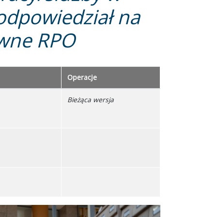
odpowiedział na
awne RPO
Operacje
Bieżąca wersja