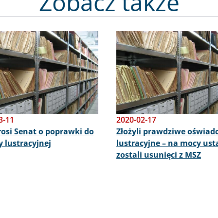
Zobacz także
Obraz
3-11
2020-02-17
osi Senat o poprawki do
Złożyli prawdziwe oświad
 lustracyjnej
lustracyjne – na mocy us
zostali usunięci z MSZ