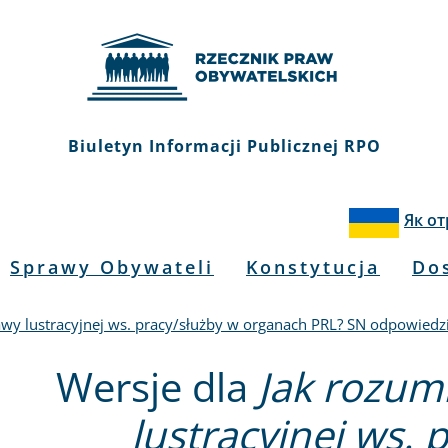
Biuletyn Informacji Publicznej RPO
Як о
Sprawy Obywateli
Konstytucja
Do
tawy lustracyjnej ws. pracy/służby w organach PRL? SN odpowiedz
Wersje dla
Jak rozum
lustracyjnej ws. 