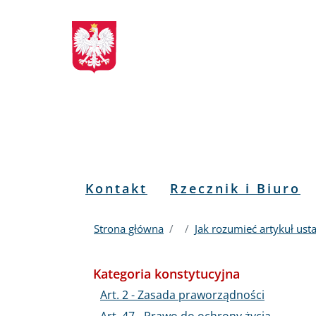
Biuletyn
Przejdź
Przejdź
Przejdź
Przejdź
do
do
to
do
Informacji
menu
treści
informacji
mapy
głównego
o
serwisu
Publicznej
kontakcie
RPO
Menu
Kontakt
Rzecznik i Biuro
PL
Strona główna
Jak rozumieć artykuł us
Kategoria konstytucyjna
Art. 2 - Zasada praworządności
Art. 47 - Prawo do ochrony życia