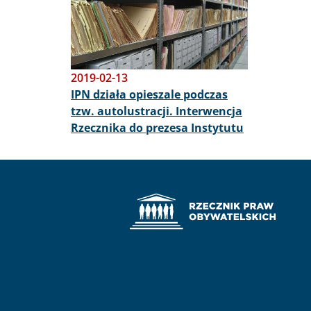
2019-02-13
IPN działa opieszale podczas
tzw. autolustracji. Interwencja
Rzecznika do prezesa Instytutu