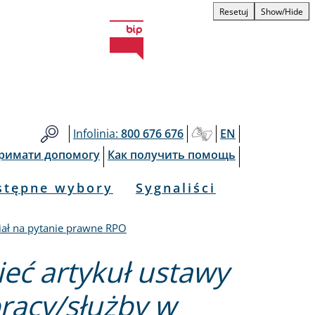
Resetuj
Show/Hide
Infolinia:
800 676 676
EN
тримати допомогу
Как получить помощь
stępne wybory
Sygnaliści
iał na pytanie prawne RPO
ieć artykuł ustawy
pracy/służby w