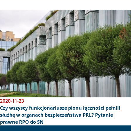
Obraz
2020-11-23
Czy wszyscy funkcjonariusze pionu łączności pełnili
służbę w organach bezpieczeństwa PRL? Pytanie
prawne RPO do SN