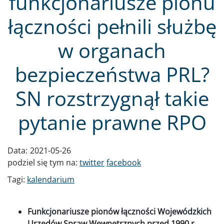
funkcjonariusze pionu
łączności pełnili służbę
w organach
bezpieczeństwa PRL?
SN rozstrzygnął takie
pytanie prawne RPO
Data:
2021-05-26
podziel się tym na:
twitter
facebook
Tagi:
kalendarium
Funkcjonariusze pionów łączności Wojewódzkich
Urzędów Spraw Wewnętrznych przed 1990 r.