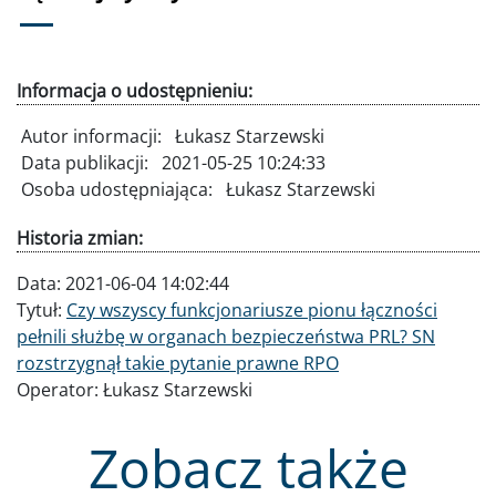
Informacja o udostępnieniu:
Autor informacji:
Łukasz Starzewski
Data publikacji:
2021-05-25 10:24:33
Osoba udostępniająca:
Łukasz Starzewski
Historia zmian:
Data:
2021-06-04 14:02:44
Tytuł:
Czy wszyscy funkcjonariusze pionu łączności
pełnili służbę w organach bezpieczeństwa PRL? SN
rozstrzygnął takie pytanie prawne RPO
Operator:
Łukasz Starzewski
Zobacz także