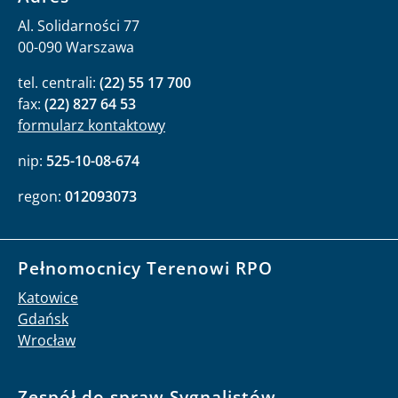
Al. Solidarności 77
00-090 Warszawa
tel. centrali:
(22) 55 17 700
fax:
(22) 827 64 53
formularz kontaktowy
nip:
525-10-08-674
regon:
012093073
Pełnomocnicy Terenowi RPO
Katowice
Gdańsk
Wrocław
Zespół do spraw Sygnalistów