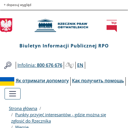
Biuletyn
Przejdź
Przejdź
Przejdź
Przejdź
+ dopasuj wygląd
do
do
to
do
Informacji
menu
treści
informacji
mapy
głównego
o
serwisu
Publicznej
kontakcie
RPO
Biuletyn Informacji Publicznej RPO
Infolinia:
800 676 676
EN
Як отримати допомогу
Как получить помощь
Strona główna
Punkty przyjęć interesantów - gdzie można się
zgłosić do Rzecznika
Wersje