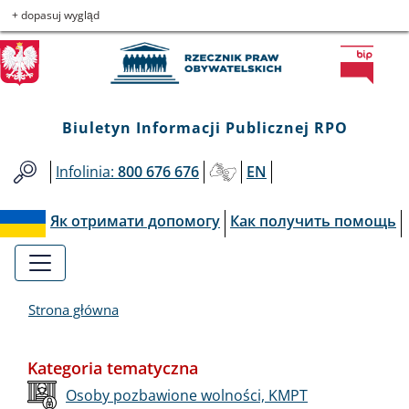
Biuletyn
Przejdź
Przejdź
Przejdź
Przejdź
+ dopasuj wygląd
do
do
to
do
Informacji
menu
treści
informacji
mapy
głównego
o
serwisu
Publicznej
kontakcie
Biuletyn Informacji Publicznej RPO
RPO
Infolinia:
800 676 676
EN
Як отримати допомогу
Как получить помощь
Strona główna
Kategoria tematyczna
Osoby pozbawione wolności, KMPT