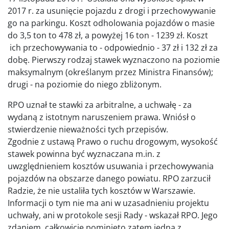
2017 r. za usunięcie pojazdu z drogi i przechowywanie
go na parkingu. Koszt odholowania pojazdów o masie
do 3,5 ton to 478 zł, a powyżej 16 ton - 1239 zł. Koszt
ich przechowywania to - odpowiednio - 37 zł i 132 zł za
dobę. Pierwszy rodzaj stawek wyznaczono na poziomie
maksymalnym (określanym przez Ministra Finansów);
drugi - na poziomie do niego zbliżonym.
RPO uznał te stawki za arbitralne, a uchwałę - za
wydaną z istotnym naruszeniem prawa. Wniósł o
stwierdzenie nieważności tych przepisów.
Zgodnie z ustawą Prawo o ruchu drogowym, wysokość
stawek powinna być wyznaczana m.in. z
uwzględnieniem kosztów usuwania i przechowywania
pojazdów na obszarze danego powiatu. RPO zarzucił
Radzie, że nie ustaliła tych kosztów w Warszawie.
Informacji o tym nie ma ani w uzasadnieniu projektu
uchwały, ani w protokole sesji Rady - wskazał RPO. Jego
zdaniem, całkowicie pominięto zatem jedną z