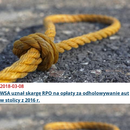
2018-03-08
WSA uznał skargę RPO na opłaty za odholowywanie aut
w stolicy z 2016 r.
Obraz