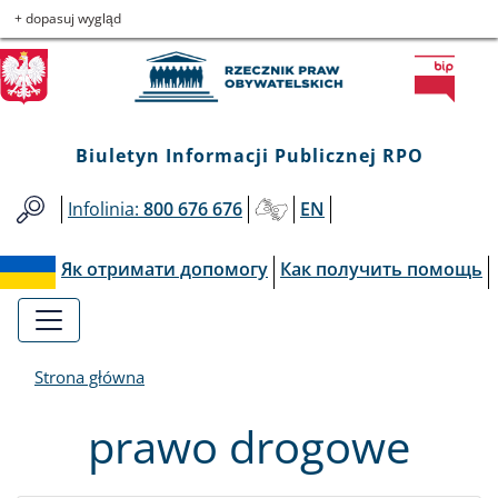
Biuletyn
Przejdź
Przejdź
Przejdź
Przejdź
+ dopasuj wygląd
do
do
to
do
Informacji
menu
treści
informacji
mapy
głównego
o
serwisu
Publicznej
kontakcie
Biuletyn Informacji Publicznej RPO
RPO
Infolinia:
800 676 676
EN
Як отримати допомогу
Как получить помощь
Strona główna
prawo drogowe