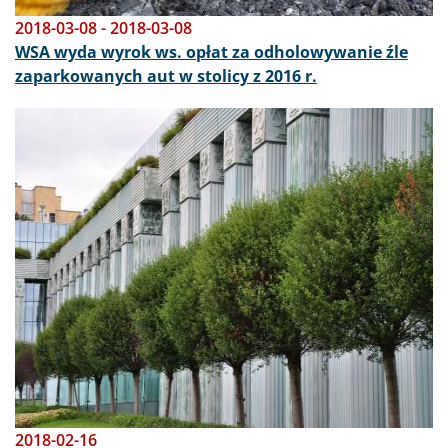
2018-03-08
-
2018-03-08
WSA wyda wyrok ws. opłat za odholowywanie źle
zaparkowanych aut w stolicy z 2016 r.
Obraz
2018-02-16