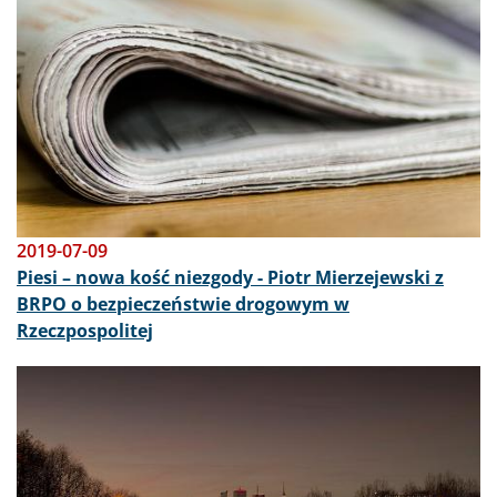
2019-07-09
Piesi – nowa kość niezgody - Piotr Mierzejewski z
BRPO o bezpieczeństwie drogowym w
Rzeczpospolitej
Obraz