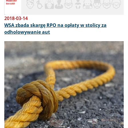
2018-03-14
WSA zbada skargę RPO na opłaty w stolicy za
odholowywanie aut
Obraz