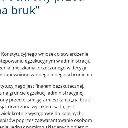
na bruk”
 Konstytucyjnego wniosek o stwierdzenie
stępowaniu egzekucyjnym w administracji,
nia mieszkania, orzeczonego w decyzji
ie zapewniono żadnego innego schronienia.
tucyjnego jest finałem bezskutecznej,
że na gruncie egzekucji administracyjnej
ony przed eksmisją z mieszkania „na bruk”
sja, orzeczona wyrokiem sądu, jest
wielokrotnie występował do kolejnych
przepisów poprzez zagwarantowanie osobom
nia, jednak pomimo składanych obietnic