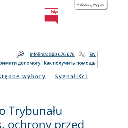
+ dopasuj wygląd
Infolinia:
800 676 676
EN
тримати допомогу
Как получить помощь
stępne wybory
Sygnaliści
o Trybunału
. ochrony przed