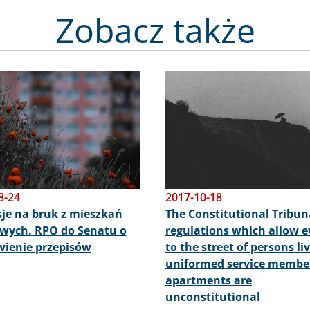
Zobacz także
Obraz
8-24
2017-10-18
je na bruk z mieszkań
The Constitutional Tribuna
wych. RPO do Senatu o
regulations which allow e
ienie przepisów
to the street of persons li
uniformed service member
apartments are
unconstitutional