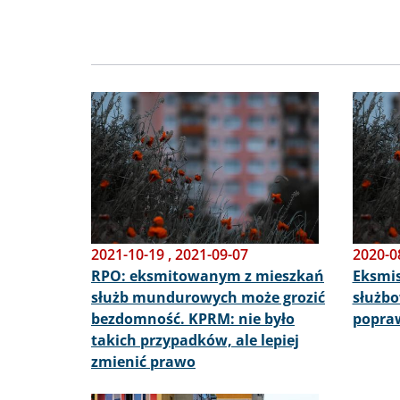
Obraz
Obraz
2021-10-19
,
2021-09-07
2020-0
RPO: eksmitowanym z mieszkań
Eksmis
służb mundurowych może grozić
służbo
bezdomność. KPRM: nie było
popraw
takich przypadków, ale lepiej
zmienić prawo