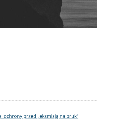
. ochrony przed „eksmisją na bruk”