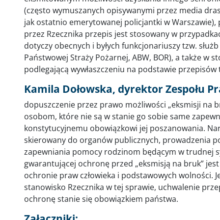
(często wymuszanych opisywanymi przez media drast
jak ostatnio emerytowanej policjantki w Warszawie), 
przez Rzecznika przepis jest stosowany w przypadka
dotyczy obecnych i byłych funkcjonariuszy tzw. służb
Państwowej Straży Pożarnej, ABW, BOR), a także w 
podlegającą wywłaszczeniu na podstawie przepisów 
Kamila Dołowska, dyrektor Zespołu P
dopuszczenie przez prawo możliwości „eksmisji na b
osobom, które nie są w stanie go sobie same zapewn
konstytucyjnemu obowiązkowi jej poszanowania. Nar
skierowany do organów publicznych, prowadzenia po
zapewniania pomocy rodzinom będącym w trudnej sytu
gwarantującej ochronę przed „eksmisją na bruk” jes
ochronie praw człowieka i podstawowych wolności. Je
stanowisko Rzecznika w tej sprawie, uchwalenie pr
ochronę stanie się obowiązkiem państwa.
Załączniki: