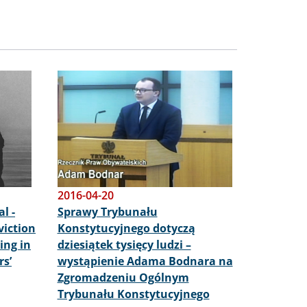
Obraz
2016-04-20
l -
Sprawy Trybunału
viction
Konstytucyjnego dotyczą
ving in
dziesiątek tysięcy ludzi –
s’
wystąpienie Adama Bodnara na
Zgromadzeniu Ogólnym
Trybunału Konstytucyjnego