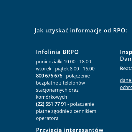
Jak uzyskać informacje od RPO:
Infolinia BRPO
Ins
Dan
poniedziałki 10:00 - 18:00
Beat
wtorek - piątek 8:00 - 16:00
800 676 676
- połączenie
dane 
bezpłatne z telefonów
ochr
stacjonarnych oraz
komórkowych
(22) 551 77 91
- połączenie
płatne zgodnie z cennikiem
operatora
Przyjęcia interesantów