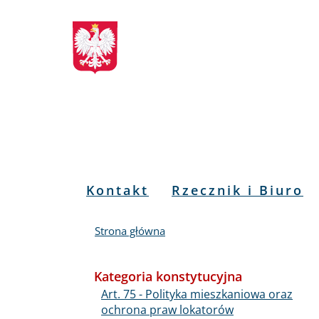
Biuletyn
Przejdź
Przejdź
Przejdź
Przejdź
do
do
to
do
Informacji
menu
treści
informacji
mapy
głównego
o
serwisu
Publicznej
kontakcie
RPO
Menu
Kontakt
Rzecznik i Biuro
PL
Strona główna
Kategoria konstytucyjna
Art. 75 - Polityka mieszkaniowa oraz
ochrona praw lokatorów