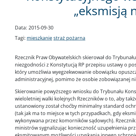
„eksmisją 
Data:
2015-09-30
Tagi:
mieszkanie
straż pożarna
Rzecznik Praw Obywatelskich skierował do Trybunału
niezgodności z Konstytucją RP przepisu ustawy o po
który umożliwia wyegzekwowanie obowiązku opuszcze
administracyjnej, pomimo że osobie zobowiązanej n
Skierowanie powyższego wniosku do Trybunału Konsty
wieloletniej walki kolejnych Rzeczników o to, aby tak
ustanowiony został choćby minimalny standard ochr
(tak jak ma to miejsce w tych przypadkach, gdy eksmi
wykonywana przez komorników sądowych). Rzecznik 
ministrów sygnalizując konieczność uzupełnienia 
eksmitowanym możliwości uzyskania innego schronie