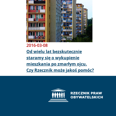
Obraz
2016-03-08
Od wielu lat bezskutecznie
staramy się o wykupienie
mieszkania po zmarłym ojcu.
Czy Rzecznik może jakoś pomóc?