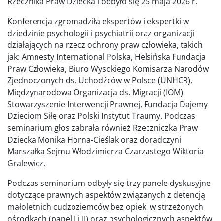
Rzecznika Praw Dziecka i odbyło się 25 maja 2026 r.
Konferencja zgromadziła ekspertów i ekspertki w
dziedzinie psychologii i psychiatrii oraz organizacji
działających na rzecz ochrony praw człowieka, takich
jak: Amnesty International Polska, Helsińska Fundacja
Praw Człowieka, Biuro Wysokiego Komisarza Narodów
Zjednoczonych ds. Uchodźców w Polsce (UNHCR),
Międzynarodowa Organizacja ds. Migracji (IOM),
Stowarzyszenie Interwencji Prawnej, Fundacja Dajemy
Dzieciom Siłę oraz Polski Instytut Traumy. Podczas
seminarium głos zabrała również Rzeczniczka Praw
Dziecka Monika Horna-Cieślak oraz doradczyni
Marszałka Sejmu Włodzimierza Czarzastego Wiktoria
Gralewicz.
Podczas seminarium odbyły się trzy panele dyskusyjne
dotyczące prawnych aspektów związanych z detencją
małoletnich cudzoziemców bez opieki w strzeżonych
ośrodkach (panel I i II) oraz psychologicznych aspektów