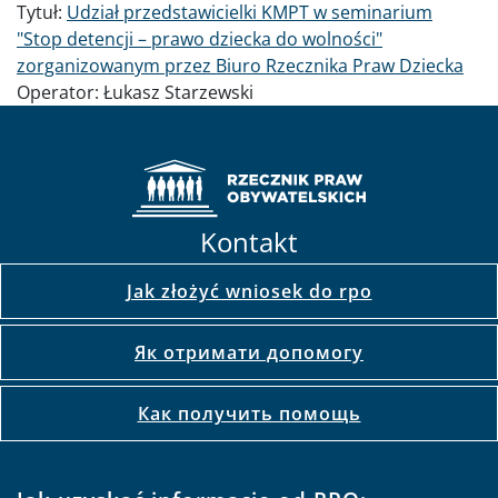
Tytuł:
Udział przedstawicielki KMPT w seminarium
"Stop detencji – prawo dziecka do wolności"
zorganizowanym przez Biuro Rzecznika Praw Dziecka
Operator:
Łukasz Starzewski
Kontakt
Jak złożyć wniosek do rpo
Як отримати допомогу
Как получить помощь