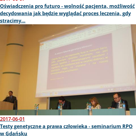
Oświadczenia pro futuro - wolność pacjenta, możliwość
decydowania jak będzie wyglądać proces leczenia, gdy
stracimy…
Obraz
2017-06-01
Testy genetyczne a prawa człowieka - seminarium RPO
w Gdańsku