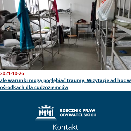
2021-10-26
Złe warunki mogą pogłębiać traumy. Wizytacje ad hoc w
ośrodkach dla cudzoziemców
Kontakt