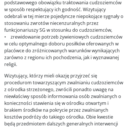
podstawowego obowiązku traktowania cudzoziemców
w sposób respektujący ich godność. Wizytujący
odebrali w tej mierze pojedyncze niepokojące sygnały o
stosowaniu zwrotów niecenzuralnych przez
funkcjonariuszy SG w stosunku do cudzoziemców,
• zrewidowanie potrzeb żywieniowych cudzoziemców
w celu optymalnego doboru posiłków oferowanych w
placówce do zróżnicowanych warunków wynikających
zarówno z regionu ich pochodzenia, jak i wyznawanej
religii.
Wizytujący, którzy mieli okazję przyjrzeć się
procedurom towarzyszącym zwalnianiu cudzoziemców
z ośrodka strzeżonego, zwrócili ponadto uwagę na
niewłaściwy sposób informowania osób zwalnianych o
konieczności stawienia się w ośrodku otwartym i
brakiem środków na pokrycie przez zwalnianych
kosztów podróży do takiego ośrodka. Obie kwestie
będą przedmiotem dalszych generalnych interwencji