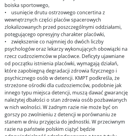
boiska sportowego,
• usunięcie drutu ostrzowego concertina z
wewnętrznych części placów spacerowych
zlokalizowanych przed poszczególnymi oddziałami,
potęgującego opresyjny charakter placówki,
• zwiększenie co najmniej do dwóch liczby
psychologów oraz lekarzy wykonujących obowiązki na
rzecz cudzoziemców w placówce. Deficyty ujawniane
od początku istnienia placówki, wymagają działań,
które zapobiegną degradacji zdrowia fizycznego i
psychicznego osób w detencji. KMPT podkreśla, że
strzeżone ośrodki dla cudzoziemców, podobnie jak
innego typu miejsca detencji, muszą dawać gwarancję
należytej dbałości o stan zdrowia osób pozbawianych
w nich wolności. W żadnym razie nie może być on
gorszy po zwolnieniu z detencji w porównaniu ze
stanem w dniu przyjęcia do jednostki. W przeciwnym
razie na państwie polskim ciążyć będzie