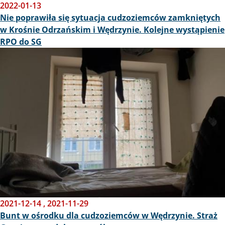
2022-01-13
Nie poprawiła się sytuacja cudzoziemców zamkniętych
w Krośnie Odrzańskim i Wędrzynie. Kolejne wystąpienie
RPO do SG
Obraz
2021-12-14
,
2021-11-29
Bunt w ośrodku dla cudzoziemców w Wędrzynie. ​​​​Straż