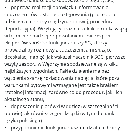
odpowiedzialność odszkodowawcza z tego tytułu,
• poprawa realizacji obowiązku informowania
cudzoziemców o stanie postępowania (procedura
udzielenia ochrony międzynarodowej, procedura
deportacyjna). Wizytujący oraz naczelnik ośrodka wiążą
w tej mierze nadzieję z powołaniem tzw. zespołu
ekspertów spośród funkcjonariuszy SG, którzy
prowadziliby rozmowy z cudzoziemcami służące
deeskalacji napięć. Jak wskazał naczelnik SOC, pierwsze
wizyty zespołu w Wędrzynie spodziewane są w kilku
najbliższych tygodniach. Takie działanie ma bez
wątpienia szansę rozładowania napięcia, które poza
warunkami bytowymi wzmagane jest także brakiem
rzetelnej informacji zarówno co do procedur, jak i ich
aktualnego stanu,
• doposażenie placówki w odzież (w szczególności
obuwie) jak również w gry i książki (w tym do nauki
języka polskiego).
• przypomnienie funkcjonariuszom działu ochrony