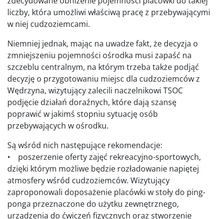
zdecydowane obniżenie pojemności placówki do takiej
liczby, która umożliwi właściwą pracę z przebywającymi
w niej cudzoziemcami.
Niemniej jednak, mając na uwadze fakt, że decyzja o
zmniejszeniu pojemności ośrodka musi zapaść na
szczeblu centralnym, na którym trzeba także podjąć
decyzję o przygotowaniu miejsc dla cudzoziemców z
Wędrzyna, wizytujący zalecili naczelnikowi TSOC
podjęcie działań doraźnych, które dają szansę
poprawić w jakimś stopniu sytuację osób
przebywających w ośrodku.
Są wśród nich następujące rekomendacje:
• poszerzenie oferty zajęć rekreacyjno-sportowych,
dzięki którym możliwe będzie rozładowanie napiętej
atmosfery wśród cudzoziemców. Wizytujący
zaproponowali doposażenie placówki w stoły do ping-
ponga przeznaczone do użytku zewnętrznego,
urządzenia do ćwiczeń fizycznych oraz stworzenie