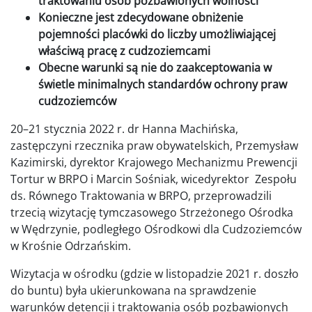
traktowaniu osób pozbawionych wolności
Konieczne jest zdecydowane obniżenie
pojemności placówki do liczby umożliwiającej
właściwą pracę z cudzoziemcami
Obecne warunki są nie do zaakceptowania w
świetle minimalnych standardów ochrony praw
cudzoziemców
20–21 stycznia 2022 r. dr Hanna Machińska,
zastępczyni rzecznika praw obywatelskich, Przemysław
Kazimirski, dyrektor Krajowego Mechanizmu Prewencji
Tortur w BRPO i Marcin Sośniak, wicedyrektor Zespołu
ds. Równego Traktowania w BRPO, przeprowadzili
trzecią wizytację tymczasowego Strzeżonego Ośrodka
w Wędrzynie, podległego Ośrodkowi dla Cudzoziemców
w Krośnie Odrzańskim.
Wizytacja w ośrodku (gdzie w listopadzie 2021 r. doszło
do buntu) była ukierunkowana na sprawdzenie
warunków detencji i traktowania osób pozbawionych