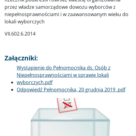
przez władze samorządowe dowozu wyborców z
niepełnosprawnościami i w zaawansowanym wieku do
lokali wyborczych
VII.602.6.2014
Załączniki:
Dokument
Wystąpienie do Pełnomocnika ds. Osób z
Niepełnosprawnościami w sprawie lokali
wyborczych.pdf
Dokument
Odpowiedź Pełnomocnika, 20 grudnia 2019 .pdf