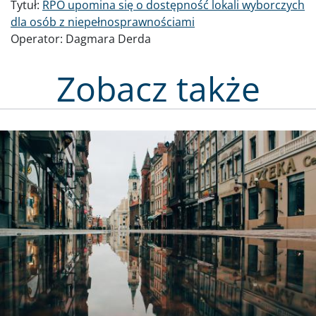
Tytuł:
RPO upomina się o dostępność lokali wyborczych
dla osób z niepełnosprawnościami
Operator:
Dagmara Derda
Zobacz także
Obraz