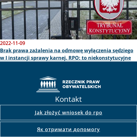
2022-11-09
Brak prawa zażalenia na odmowę wyłączenia sędziego
w I instancji sprawy karnej. RPO: to niekonstytucyjne
Kontakt
Jak złożyć wniosek do rpo
Як отримати допомогу