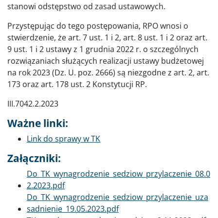
stanowi odstępstwo od zasad ustawowych.
Przystępując do tego postępowania, RPO wnosi o
stwierdzenie, że art. 7 ust. 1 i 2, art. 8 ust. 1 i 2 oraz art.
9 ust. 1 i 2 ustawy z 1 grudnia 2022 r. o szczególnych
rozwiązaniach służących realizacji ustawy budżetowej
na rok 2023 (Dz. U. poz. 2666) są niezgodne z art. 2, art.
173 oraz art. 178 ust. 2 Konstytucji RP.
III.7042.2.2023
Ważne linki:
Link do sprawy w TK
Załączniki:
Dokument
Do_TK_wynagrodzenie_sedziow_przylaczenie_08.0
2.2023.pdf
Dokument
Do_TK_wynagrodzenie_sedziow_przylaczenie_uza
sadnienie_19.05.2023.pdf