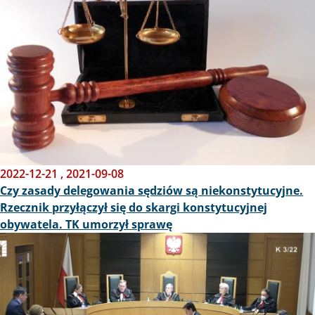
2022-12-21
,
2021-09-08
Czy zasady delegowania sędziów są niekonstytucyjne.
Rzecznik przyłączył się do skargi konstytucyjnej
obywatela. TK umorzył sprawę
Obraz