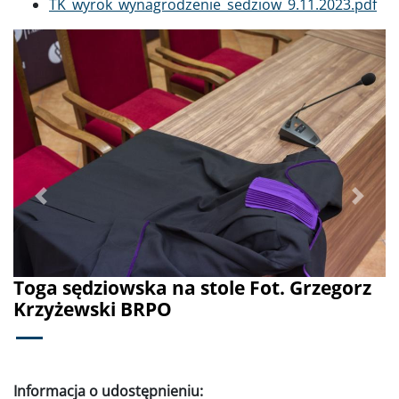
Dokument
TK_wyrok_wynagrodzenie_sedziow_9.11.2023.pdf
Poprzednie
Dalej
Toga sędziowska na stole Fot. Grzegorz
Krzyżewski BRPO
Informacja o udostępnieniu: