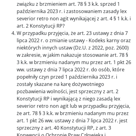
związku z brzmieniem art. 78 § 3 k.k. sprzed 1
października 2023 r. i zastosowaniem zasady lex
severior retro non agit wynikającej z art. 4 § 1 k.k. i
art. 2 Konstytucji RP?
W przypadku przyjęcia, że art. 23 ustawy z dnia 7
lipca 2022 r. o zmianie ustawy - Kodeks karny oraz
niektórych innych ustaw (Dz.U. z 2022, poz. 2600)
w zakresie, w jakim nakazuje stosowanie art. 78 §
3 k.k. w brzmieniu nadanym mu przez art. 1 pkt 26
ww. ustawy z dnia 7 lipca 2022 r. do osób, które
popełniły czyn przed 1 października 2023 r. i
zostały skazane na karę dożywotniego
pozbawienia wolności, jest sprzeczny z art. 2
Konstytucji RP i wynikającą z niego zasadą lex
severior retro non agit lub w przypadku przyjęcia,
że art. 78 § 3 k.k. w brzmieniu nadanym mu przez
art. 1 pkt 26 ww. ustawy z dnia 7 lipca 2022 r. jest
sprzeczny z art. 40 Konstytucji RP, z art. 3
Konwencji o Ochronie Praw Człowieka i