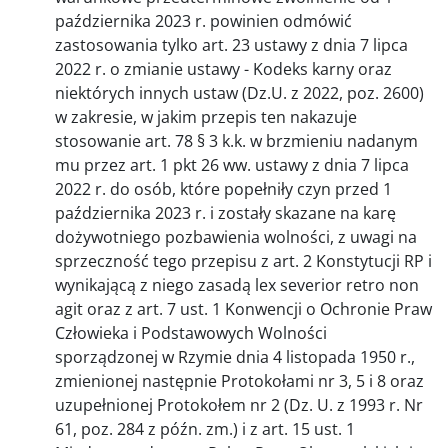
października 2023 r. powinien odmówić
zastosowania tylko art. 23 ustawy z dnia 7 lipca
2022 r. o zmianie ustawy - Kodeks karny oraz
niektórych innych ustaw (Dz.U. z 2022, poz. 2600)
w zakresie, w jakim przepis ten nakazuje
stosowanie art. 78 § 3 k.k. w brzmieniu nadanym
mu przez art. 1 pkt 26 ww. ustawy z dnia 7 lipca
2022 r. do osób, które popełniły czyn przed 1
października 2023 r. i zostały skazane na karę
dożywotniego pozbawienia wolności, z uwagi na
sprzeczność tego przepisu z art. 2 Konstytucji RP i
wynikającą z niego zasadą lex severior retro non
agit oraz z art. 7 ust. 1 Konwencji o Ochronie Praw
Człowieka i Podstawowych Wolności
sporządzonej w Rzymie dnia 4 listopada 1950 r.,
zmienionej następnie Protokołami nr 3, 5 i 8 oraz
uzupełnionej Protokołem nr 2 (Dz. U. z 1993 r. Nr
61, poz. 284 z późn. zm.) i z art. 15 ust. 1