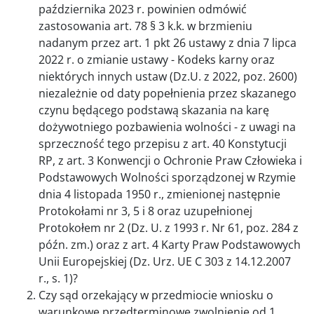
października 2023 r. powinien odmówić
zastosowania art. 78 § 3 k.k. w brzmieniu
nadanym przez art. 1 pkt 26 ustawy z dnia 7 lipca
2022 r. o zmianie ustawy - Kodeks karny oraz
niektórych innych ustaw (Dz.U. z 2022, poz. 2600)
niezależnie od daty popełnienia przez skazanego
czynu będącego podstawą skazania na karę
dożywotniego pozbawienia wolności - z uwagi na
sprzeczność tego przepisu z art. 40 Konstytucji
RP, z art. 3 Konwencji o Ochronie Praw Człowieka i
Podstawowych Wolności sporządzonej w Rzymie
dnia 4 listopada 1950 r., zmienionej następnie
Protokołami nr 3, 5 i 8 oraz uzupełnionej
Protokołem nr 2 (Dz. U. z 1993 r. Nr 61, poz. 284 z
późn. zm.) oraz z art. 4 Karty Praw Podstawowych
Unii Europejskiej (Dz. Urz. UE C 303 z 14.12.2007
r., s. 1)?
Czy sąd orzekający w przedmiocie wniosku o
warunkowe przedterminowe zwolnienie od 1