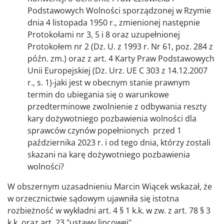
Podstawowych Wolności sporządzonej w Rzymie
dnia 4 listopada 1950 r., zmienionej następnie
Protokołami nr 3, 5 i 8 oraz uzupełnionej
Protokołem nr 2 (Dz. U. z 1993 r. Nr 61, poz. 284 z
późn. zm.) oraz z art. 4 Karty Praw Podstawowych
Unii Europejskiej (Dz. Urz. UE C 303 z 14.12.2007
r., s. 1)-jaki jest w obecnym stanie prawnym
termin do ubiegania się o warunkowe
przedterminowe zwolnienie z odbywania reszty
kary dożywotniego pozbawienia wolności dla
sprawców czynów popełnionych przed 1
października 2023 r. i od tego dnia, którzy zostali
skazani na karę dożywotniego pozbawienia
wolności?
W obszernym uzasadnieniu Marcin Wiącek wskazał, że
w orzecznictwie sądowym ujawniła się istotna
rozbieżność w wykładni art. 4 § 1 k.k. w zw. z art. 78 § 3
k.k. oraz art. 23 "ustawy lipcowej".