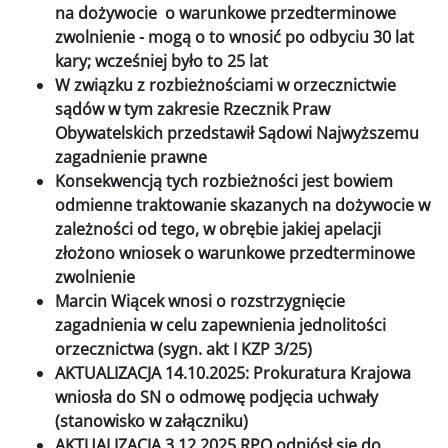
na dożywocie o warunkowe przedterminowe
zwolnienie - mogą o to wnosić po odbyciu 30 lat
kary; wcześniej było to 25 lat
W związku z rozbieżnościami w orzecznictwie
sądów w tym zakresie Rzecznik Praw
Obywatelskich przedstawił Sądowi Najwyższemu
zagadnienie prawne
Konsekwencją tych rozbieżności jest bowiem
odmienne traktowanie skazanych na dożywocie w
zależności od tego, w obrębie jakiej apelacji
złożono wniosek o warunkowe przedterminowe
zwolnienie
Marcin Wiącek wnosi o rozstrzygnięcie
zagadnienia w celu zapewnienia jednolitości
orzecznictwa (sygn. akt I KZP 3/25)
AKTUALIZACJA 14.10.2025: Prokuratura Krajowa
wniosła do SN o odmowę podjęcia uchwały
(stanowisko w załączniku)
AKTUALIZACJA 3.12.2025 RPO odniósł się do