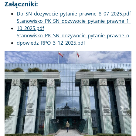
Załączniki:
Dokument
Do_SN_dozywocie_pytanie_prawne_8_07_2025.pdf
Dokument
Stanowisko_PK_SN_dozywocie_pytanie_prawne_1_
10_2025.pdf
Dokument
Stanowisko_PK_SN_dozywocie_pytanie_prawne_o
dpowiedz_RPO_3_12_2025.pdf
Poprzednie
Dalej