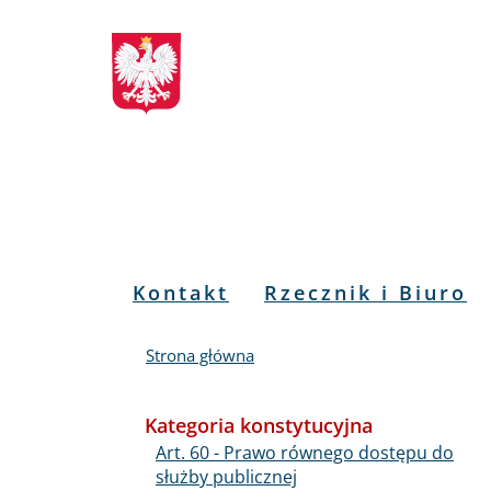
Biuletyn
Przejdź
Przejdź
Przejdź
Przejdź
do
do
to
do
Informacji
menu
treści
informacji
mapy
głównego
o
serwisu
Publicznej
kontakcie
RPO
Menu
Kontakt
Rzecznik i Biuro
PL
Strona główna
Kategoria konstytucyjna
Art. 60 - Prawo równego dostępu do
służby publicznej