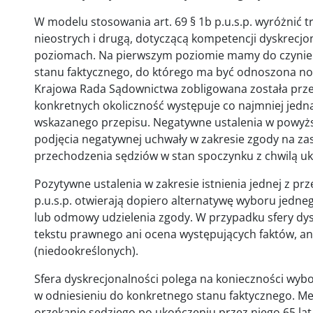
W modelu stosowania art. 69 § 1b p.u.s.p. wyróżnić t
nieostrych i drugą, dotyczącą kompetencji dyskrecjo
poziomach. Na pierwszym poziomie mamy do czynieni
stanu faktycznego, do którego ma być odnoszona n
Krajowa Rada Sądownictwa zobligowana została prz
konkretnych okoliczność występuje co najmniej jedna
wskazanego przepisu. Negatywne ustalenia w powyż
podjęcia negatywnej uchwały w zakresie zgody na za
przechodzenia sędziów w stan spoczynku z chwilą uk
Pozytywne ustalenia w zakresie istnienia jednej z pr
p.u.s.p. otwierają dopiero alternatywę wyboru jedneg
lub odmowy udzielenia zgody. W przypadku sfery dysk
tekstu prawnego ani ocena występujących faktów, an
(niedookreślonych).
Sfera dyskrecjonalności polega na konieczności wyb
w odniesieniu do konkretnego stanu faktycznego. M
orzekanie sędziego po ukończeniu przez niego 65 l