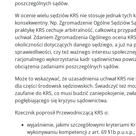
poszczególnych sądów.
W ocenie wielu sędziów KRS nie stosuje jednak tych 
konsekwentny. Np. Zgromadzenie Ogólne Sędziów Są
praktykę KRS cechuje arbitralność, całkowitą przyp
uchwał. Zdaniem Zgromadzenia Ogólnego ocena KRS c
okoliczności dotyczących danego sędziego, a już na
sprawiedliwości, czy też ważnego interesu społeczn
racjonalnego wykorzystania kadr sądownictwa powsz
obciążenia zadaniami poszczególnych sądów.
Może to wskazywać, że uzasadnienia uchwał KRS nie 
dla części środowisk sędziowskich. Świadczyć też moż
zaufanie do KRS, co musi budzić zaniepokojenie, zwł
pogłębiającego się kryzysu sądownictwa.
Rzecznik poprosił Przewodniczącą KRS o:
wyjaśnienie, jakimi szczegółowymi kryteriami K
wykonywaniu kompetencji z art. 69 §1b p.u.s.p.;