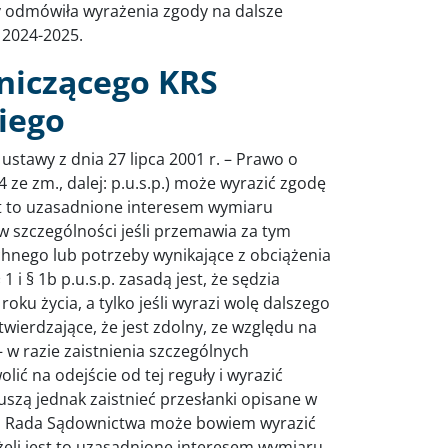
azy odmówiła wyrażenia zgody na dalsze
 2024-2025.
niczącego KRS
iego
 ustawy z dnia 27 lipca 2001 r. – Prawo o
 ze zm., dalej: p.u.s.p.) może wyrazić zgodę
st to uzasadnione interesem wymiaru
 szczególności jeśli przemawia za tym
hnego lub potrzeby wynikające z obciążenia
i § 1b p.u.s.p. zasadą jest, że sędzia
ku życia, a tylko jeśli wyrazi wolę dalszego
wierdzające, że jest zdolny, ze względu na
 w razie zaistnienia szczególnych
ć na odejście od tej reguły i wyrazić
szą jednak zaistnieć przesłanki opisane w
owa Rada Sądownictwa może bowiem wyrazić
żeli jest to uzasadnione interesem wymiaru