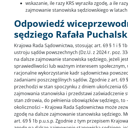
wskazanie, ile razy KRS wyraziła zgodę, a ile r
zajmowanie stanowiska sędziowskiego w latach
Odpowiedź wiceprzewod
sędziego Rafała Puchalsk
Krajowa Rada Sądownictwa, stosując art. 69 § 1 i § 1b
ustroju sądów powszechnych (Dz.U. z 2024 r. poz. 334
na dalsze zajmowanie stanowiska sędziego, jeżeli je
sprawiedliwości lub ważnym interesem społecznym, w
racjonalne wykorzystanie kadr sądownictwa powszec
zadaniami poszczególnych sądów. Zgodnie z art. 69 § 1 
przechodzi w stan spoczynku z dniem ukończenia 65 ro
zajmowania stanowiska i przedstawi zaświadczenie st
stan zdrowia, do pełnienia obowiązków sędziego, to –
okoliczności – Krajowa Rada Sądownictwa może zezwoli
zgodę na dalsze zajmowanie stanowiska sędziego. Mu
art. 69 § 1b p.u.s.p. Zgodnie z tym przepisem Kraj
zgodę na dalsze zajmowanie stanowiska sędziego, je