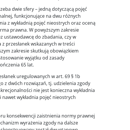
rzeba dwie sfery – jedną dotyczącą pojęć
nalnej, funkcjonujące na dwu różnych
a z wykładnią pojęć nieostrych oraz oceną
orma prawna. W powyższym zakresie
ez ustawodawcę do zbadania, czy w
 z przesłanek wskazanych w treści
szym zakresie skutkują obowiązkiem
stosowanie wyjątku od zasady
ończenia 65 lat.
zesłanek uregulowanych w art. 69 § 1b
o z dwóch rozwiązań, tj. udzielenia zgody
recjonalności nie jest konieczna wykładnia
i nawet wykładnia pojęć nieostrych
oru konsekwencji zaistnienia normy prawnej
echanizm wyrażenia zgody na dalsze
at skonstruowany został dwuetapowo.