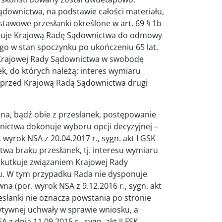
ądownictwa, na podstawie całości materiału,
tawowe przesłanki określone w art. 69 § 1b
minuje Krajową Radę Sądownictwa do odmowy
go w stan spoczynku po ukończeniu 65 lat.
Krajowej Rady Sądownictwa w swobodę
ek, do których należą: interes wymiaru
a przed Krajową Radą Sądownictwa drugi
dna, bądź obie z przesłanek, postępowanie
nictwa dokonuje wyboru opcji decyzyjnej –
wyrok NSA z 20.04.2017 r., sygn. akt I GSK
wa braku przesłanek, tj. interesu wymiaru
skutkuje związaniem Krajowej Rady
ku. W tym przypadku Rada nie dysponuje
 (por. wyrok NSA z 9.12.2016 r., sygn. akt
zesłanki nie oznacza powstania po stronie
tywnej uchwały w sprawie wniosku, a
 z dnia 11.09.2015 r., sygn. akt II FSK