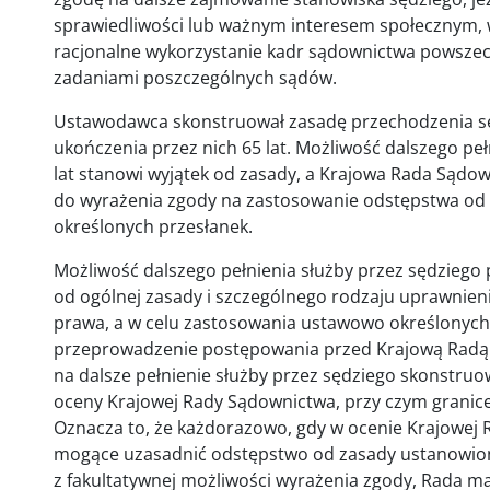
sprawiedliwości lub ważnym interesem społecznym, w
racjonalne wykorzystanie kadr sądownictwa powszec
zadaniami poszczególnych sądów.
Ustawodawca skonstruował zasadę przechodzenia sę
ukończenia przez nich 65 lat. Możliwość dalszego pe
lat stanowi wyjątek od zasady, a Krajowa Rada Sąd
do wyrażenia zgody na zastosowanie odstępstwa od
określonych przesłanek.
Możliwość dalszego pełnienia służby przez sędziego
od ogólnej zasady i szczególnego rodzaju uprawnieni
prawa, a w celu zastosowania ustawowo określonych
przeprowadzenie postępowania przed Krajową Radą 
na dalsze pełnienie służby przez sędziego skonstruo
oceny Krajowej Rady Sądownictwa, przy czym grani
Oznacza to, że każdorazowo, gdy w ocenie Krajowej 
mogące uzasadnić odstępstwo od zasady ustanowionej w
z fakultatywnej możliwości wyrażenia zgody, Rada m