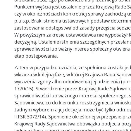
Punktem wyjścia jest ustalenie przez Krajową Radę S
czy w okolicznościach konkretnej sprawy zachodzą us
p.u.s.p. Brak istnienia ustawowych podstaw deter
zastosowania odstępstwa od zasady przejścia sędzie
W powyższym zakresie ustawodawca nie wyposażył 
decyzyjną. Ustalenie istnienia szczególnych przesłan
sprawiedliwości lub ważny interes społeczny otwier
etap postępowania.
Zatem w przypadku uznania, że spełniona została je
wkracza w kolejną fazę, w której Krajowa Rada Sądow
wyrażenia zgody albo odmówienia jej udzielenia (por. 
1770/15). Stwierdzenie przez Krajową Radę Sądownict
sprawiedliwości lub ważnego interesu społecznego, 
Sądownictwa, co do kierunku rozstrzygnięcia wnios
żadnym wyborem a jej decyzja może być tylko odmowna
II FSK 3072/14). Spełnienie określonej w przepisie pr
Krajowej Rady Sądownictwa obowiązku podjęcia pozy
jedynie stwarza możliwość jej podjęcia (por. wyrok NSA