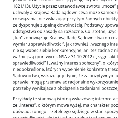
1821/13). Użycie przez ustawodawcę zwrotu „może”
uchwały a Krajowa Rada Sądownictwa może samodzi
rozwiązania, nie wskazując przy tym żadnych obiek
że dysponuje zupełną dowolnością. Podstawy upowa
odstępstwa od zasady są rozłączne. Co istotne, użycie 
„lub” zobowiązuje Krajową Radę Sądownictwa do roz
wymiaru sprawiedliwości”, jak również „ważnego inte
nie są wobec siebie konkurencyjne, ani też żadna z ni
ważniejszą (por. wyrok NSA z 31.10.2012 r., sygn. akt 
sprawiedliwości” i „ważny interes społeczny”, o któryc
niedookreślone, których wypełnienie konkretną treś
Sądownictwa, wskazując jedynie, że za pozytywnym u
sprawie, mogą przemawiać racjonalne wykorzystani
potrzeby wynikające z obciążenia zadaniami poszcz
Przykłady te stanowią istotną wskazówkę interpretac
że „interes”, o którym mowa wyżej, ma charakter poz
doświadczonego i rzetelnego sędziego w stan spocz
sprawiedliwości, ale też jest naturalną i ustawowo 