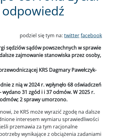
i odpowiedź
podziel się tym na:
twitter
facebook
argi sędziów sądów powszechnych w sprawie
dalsze zajmowanie stanowiska przez osoby,
 przewodniczącej KRS Dagmary Pawełczyk-
nie z nią w 2024 r. wpłynęło 68 oświadczeń
- wydano 31 zgód i i 37 odmów. W 2025 r.
51 odmów; 2 sprawy umorzono.
nowi, że KRS może wyrazić zgodę na dalsze
sadnione interesem wymiaru sprawiedliwości
eśli przemawia za tym racjonalne
otrzeby wynikające z obciążenia zadaniami