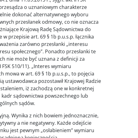
 przesądza o uznaniowym charakterze
elnie dokonać alternatywnego wyboru
tywnych przesłanek odmowy, co nie oznacza
żniające Krajową Radę Sądownictwa do
w przepisie art. 69 § 1b p.u.s.p. łącznika
ważenia zarówno przesłanki „interesu
resu społecznego”. Ponadto przesłanki te
ch nie może być uznana z definicji za
II FSK 510/11). „Interes wymiaru
h mowa w art. 69 § 1b p.u.s.p., to pojęcia
cią ustawodawca pozostawił Krajowej Radzie
staleniem, iż zachodzą one w konkretnej
e kadr sądownictwa powszechnego lub
ególnych sądów.
yjną. Wynika z nich bowiem jednoznacznie,
ytywny a nie negatywny. Każde odejście
ynku jest pewnym „osłabieniem” wymiaru
uzasadnioną koniecznością.