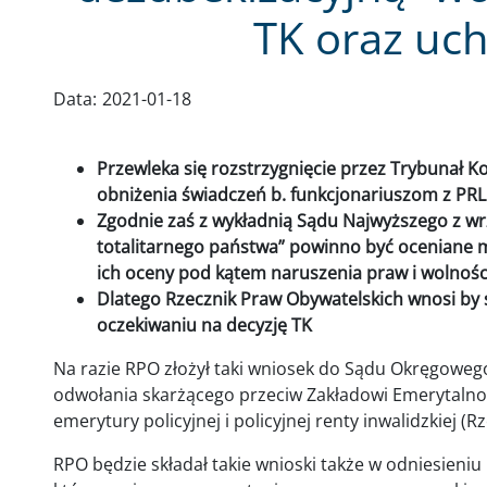
TK oraz uc
Data:
2021-01-18
Przewleka się rozstrzygnięcie przez Trybunał K
obniżenia świadczeń b. funkcjonariuszom z PRL
Zgodnie zaś z wykładnią Sądu Najwyższego z wrz
totalitarnego państwa” powinno być oceniane m
ich oceny pod kątem naruszenia praw i wolnośc
Dlatego Rzecznik Praw Obywatelskich wnosi by
oczekiwaniu na decyzję TK
Na razie RPO złożył taki wniosek do Sądu Okręgowego
odwołania skarżącego przeciw Zakładowi Emerytal
emerytury policyjnej i policyjnej renty inwalidzkiej (Rz
RPO będzie składał takie wnioski także w odniesieniu 