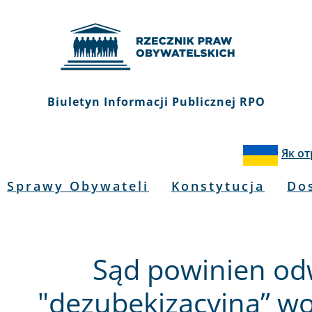
Biuletyn Informacji Publicznej RPO
Як о
Sprawy Obywateli
Konstytucja
Do
Sąd powinien od
"dezubekizacyjną” wo