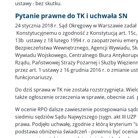
ustawy - bez skutku.
Pytanie prawne do TK i uchwała SN
24 stycznia 2018 r. Sąd Okręgowy w Warszawie zadał
Konstytucyjnemu o zgodność z Konstytucją art. 15c, art.
13b ustawy z 18 lutego 1994 r. o zaopatrzeniu emeryt
Bezpieczeństwa Wewnętrznego, Agencji Wywiadu, Sł
Wywiadu Wojskowego, Centralnego Biura Antykorupcy
Rządu, Państwowej Straży Pożarnej i Służby Więzienn
przez art. 1 ustawy z 16 grudnia 2016 r. o zmianie 
funkcjonariuszy.
Do dziś sprawa w TK nie została rozstrzygnięta. Wiel
także ogłoszenie orzeczenia w sprawie, obecnie zaś
W ocenie RPO dalsze zawieszenie postępowania sądow
siedmiu sędziów Sądu Najwyższego (sygn. akt III UZP
prawa. Podjęło uchwałę, zgodnie z którą kryterium "s
podstawa obniżenia świadczeń - powinno być ocenian