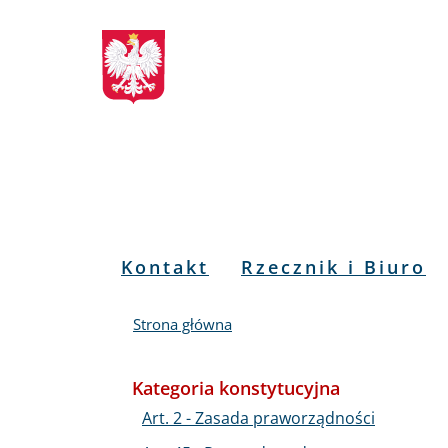
Biuletyn
Przejdź
Przejdź
Przejdź
Przejdź
do
do
to
do
Informacji
menu
treści
informacji
mapy
głównego
o
serwisu
Publicznej
kontakcie
RPO
Menu
Kontakt
Rzecznik i Biuro
PL
Strona główna
Kategoria konstytucyjna
Art. 2 - Zasada praworządności