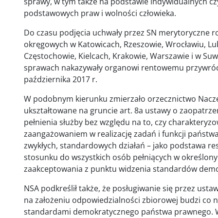
sprawy, w tym także na podstawie indywidualnych czy
podstawowych praw i wolności człowieka.
Do czasu podjęcia uchwały przez SN merytoryczne ro
okręgowych w Katowicach, Rzeszowie, Wrocławiu, Lubl
Częstochowie, Kielcach, Krakowie, Warszawie i w Su
sprawach nakazywały organowi rentowemu przywróc
października 2017 r.
W podobnym kierunku zmierzało orzecznictwo Nacze
ukształtowane na gruncie art. 8a ustawy o zaopatrze
pełnienia służby bez względu na to, czy charakteryz
zaangażowaniem w realizację zadań i funkcji państwa 
zwykłych, standardowych działań – jako podstawa r
stosunku do wszystkich osób pełniących w określonym
zaakceptowania z punktu widzenia standardów dem
NSA podkreślił także, że posługiwanie się przez 
na założeniu odpowiedzialności zbiorowej budzi co n
standardami demokratycznego państwa prawnego. W