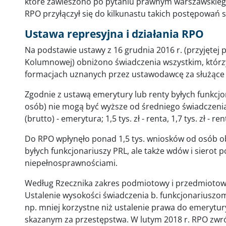
które zawieszono po pytaniu prawnym warszawskiego 
RPO przyłączył się do kilkunastu takich postępowań 
Ustawa represyjna i działania RPO
Na podstawie ustawy z 16 grudnia 2016 r. (przyjętej 
Kolumnowej) obniżono świadczenia wszystkim, którzy
formacjach uznanych przez ustawodawcę za służące
Zgodnie z ustawą emerytury lub renty byłych funkcjona
osób) nie mogą być wyższe od średniego świadczenia 
(brutto) - emerytura; 1,5 tys. zł - renta, 1,7 tys. zł - r
Do RPO wpłynęło ponad 1,5 tys. wniosków od osób obj
byłych funkcjonariuszy PRL, ale także wdów i sierot p
niepełnosprawnościami.
Według Rzecznika zakres podmiotowy i przedmiotowy
Ustalenie wysokości świadczenia b. funkcjonariuszo
np. mniej korzystne niż ustalenie prawa do emeryt
skazanym za przestępstwa. W lutym 2018 r. RPO zwr