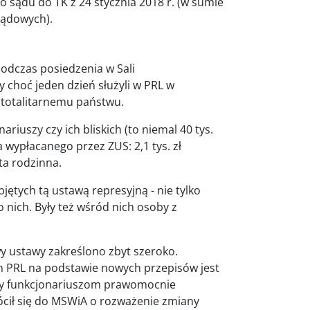
sądu do TK z 24 stycznia 2018 r. (w sumie
sądowych).
podczas posiedzenia w Sali
 choć jeden dzień służyli w PRL w
 totalitarnemu państwu.
riuszy czy ich bliskich (to niemal 40 tys.
wypłacanego przez ZUS: 2,1 tys. zł
enta rodzinna.
ętych tą ustawą represyjną - nie tylko
o nich. Były też wśród nich osoby z
 ustawy zakreślono zbyt szeroko.
m PRL na podstawie nowych przepisów jest
ury funkcjonariuszom prawomocnie
ócił się do MSWiA o rozważenie zmiany