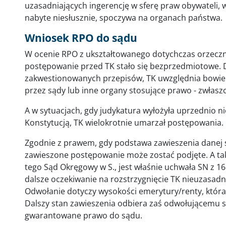
uzasadniających ingerencję w sferę praw obywateli, 
nabyte niesłusznie, spoczywa na organach państwa.
Wniosek RPO do sądu
W ocenie RPO z ukształtowanego dotychczas orzeczn
postępowanie przed TK stało się bezprzedmiotowe. 
zakwestionowanych przepisów, TK uwzględnia bowiem 
przez sądy lub inne organy stosujące prawo - zwłaszcz
A w sytuacjach, gdy judykatura wyłożyła uprzednio n
Konstytucją, TK wielokrotnie umarzał postępowania.
Zgodnie z prawem, gdy podstawa zawieszenia danej s
zawieszone postępowanie może zostać podjęte. A ta
tego Sąd Okręgowy w S., jest właśnie uchwała SN z 1
dalsze oczekiwanie na rozstrzygnięcie TK nieuzasa
Odwołanie dotyczy wysokości emerytury/renty, która
Dalszy stan zawieszenia odbiera zaś odwołującemu si
gwarantowane prawo do sądu.