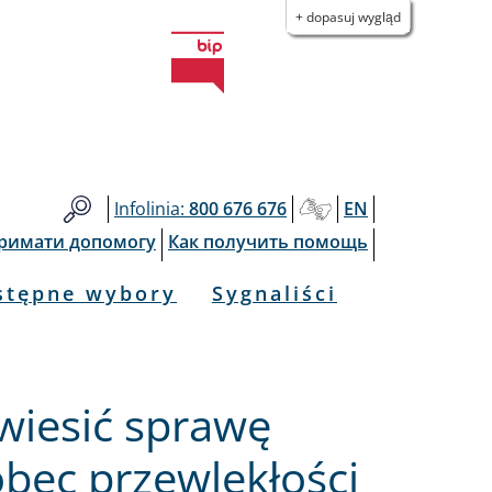
+ dopasuj wygląd
Infolinia:
800 676 676
EN
тримати допомогу
Как получить помощь
stępne wybory
Sygnaliści
wiesić sprawę
bec przewlekłości