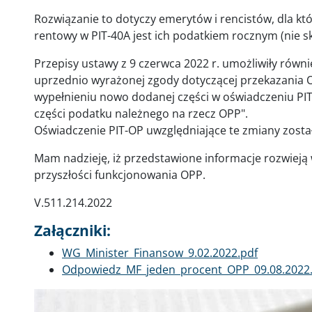
Rozwiązanie to dotyczy emerytów i rencistów, dla kt
rentowy w PIT-40A jest ich podatkiem rocznym (nie sk
Przepisy ustawy z 9 czerwca 2022 r. umożliwiły równ
uprzednio wyrażonej zgody dotyczącej przekazania 
wypełnieniu nowo dodanej części w oświadczeniu PIT
części podatku należnego na rzecz OPP".
Oświadczenie PIT-OP uwzględniające te zmiany zosta
Mam nadzieję, iż przedstawione informacje rozwieją
przyszłości funkcjonowania OPP.
V.511.214.2022
Załączniki:
Dokument
WG_Minister_Finansow_9.02.2022.pdf
Dokument
Odpowiedz_MF_jeden_procent_OPP_09.08.2022