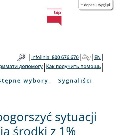
+ dopasuj wygląd
Infolinia:
800 676 676
EN
тримати допомогу
Как получить помощь
stępne wybory
Sygnaliści
pogorszyć sytuacji
ją środki z 1%