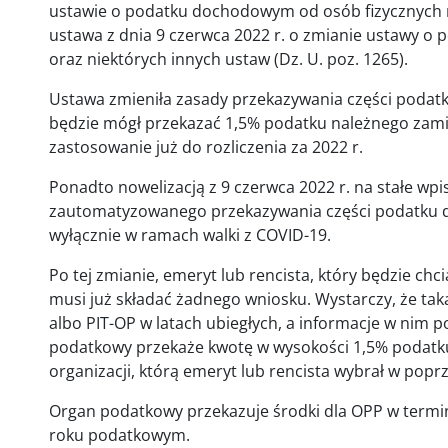
ustawie o podatku dochodowym od osób fizycznych m
ustawa z dnia 9 czerwca 2022 r. o zmianie ustawy 
oraz niektórych innych ustaw (Dz. U. poz. 1265).
Ustawa zmieniła zasady przekazywania części podat
będzie mógł przekazać 1,5% podatku należnego zami
zastosowanie już do rozliczenia za 2022 r.
Ponadto nowelizacją z 9 czerwca 2022 r. na stałe w
zautomatyzowanego przekazywania części podatku d
wyłącznie w ramach walki z COVID-19.
Po tej zmianie, emeryt lub rencista, który będzie chc
musi już składać żadnego wniosku. Wystarczy, że tak
albo PIT-OP w latach ubiegłych, a informacje w nim
podatkowy przekaże kwotę w wysokości 1,5% podatku
organizacji, którą emeryt lub rencista wybrał w popr
Organ podatkowy przekazuje środki dla OPP w termin
roku podatkowym.