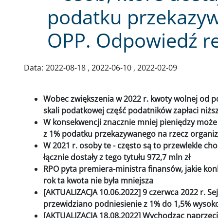
podatku przekazyw
OPP. Odpowiedź re
Data:
2022-08-18
2022-06-10
2022-02-09
Wobec zwiększenia w 2022 r. kwoty wolnej od p
skali podatkowej część podatników zapłaci niżs
W konsekwencji znacznie mniej pieniędzy może t
z 1% podatku przekazywanego na rzecz organiz
W 2021 r. osoby te - często są to przewlekle ch
łącznie dostały z tego tytułu 972,7 mln zł
RPO pyta premiera-ministra finansów, jakie kon
rok ta kwota nie była mniejsza
[AKTUALIZACJA 10.06.2022] 9 czerwca 2022 r. Se
przewidziano podniesienie z 1% do 1,5% wysok
[AKTUALIZACJA 18.08.2022] Wychodząc naprze