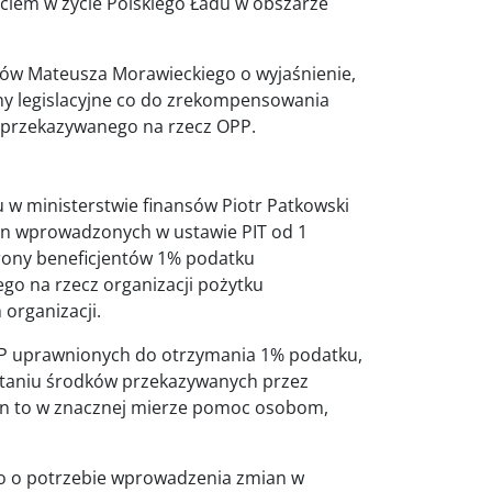
ściem w życie Polskiego Ładu w obszarze
sów Mateusza Morawieckiego o wyjaśnienie,
any legislacyjne co do zrekompensowania
 przekazywanego na rzecz OPP.
u w ministerstwie finansów Piotr Patkowski
an wprowadzonych w ustawie PIT od 1
strony beneficjentów 1% podatku
go na rzecz organizacji pożytku
 organizacji.
OPP uprawnionych do otrzymania 1% podatku,
staniu środków przekazywanych przez
ten to w znacznej mierze pomoc osobom,
 o potrzebie wprowadzenia zmian w