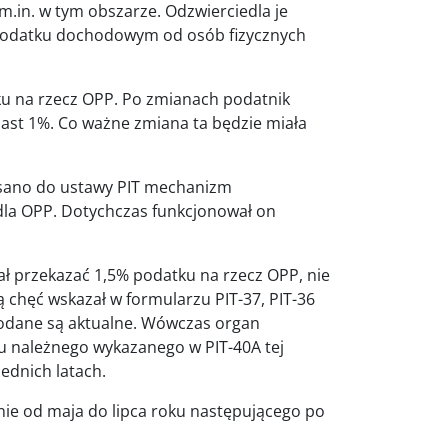
.in. w tym obszarze. Odzwierciedla je
o podatku dochodowym od osób fizycznych
ku na rzecz OPP. Po zmianach podatnik
ast 1%. Co ważne zmiana ta będzie miała
pisano do ustawy PIT mechanizm
la OPP. Dotychczas funkcjonował on
iał przekazać 1,5% podatku na rzecz OPP, nie
ą chęć wskazał w formularzu PIT-37, PIT-36
 podane są aktualne. Wówczas organ
 należnego wykazanego w PIT-40A tej
zednich latach.
ie od maja do lipca roku następującego po