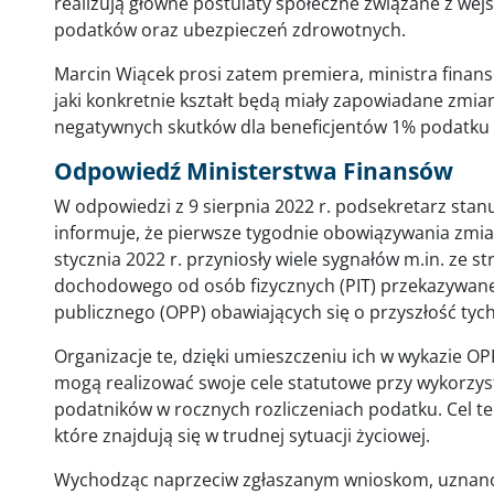
realizują główne postulaty społeczne związane z wej
podatków oraz ubezpieczeń zdrowotnych.
Marcin Wiącek prosi zatem premiera, ministra finan
jaki konkretnie kształt będą miały zapowiadane zmi
negatywnych skutków dla beneficjentów 1% podatku
Odpowiedź Ministerstwa Finansów
W odpowiedzi z 9 sierpnia 2022 r. podsekretarz stan
informuje, że pierwsze tygodnie obowiązywania zmi
stycznia 2022 r. przyniosły wiele sygnałów m.in. ze 
dochodowego od osób fizycznych (PIT) przekazywane
publicznego (OPP) obawiających się o przyszłość tych
Organizacje te, dzięki umieszczeniu ich w wykazie 
mogą realizować swoje cele statutowe przy wykorzy
podatników w rocznych rozliczeniach podatku. Cel 
które znajdują się w trudnej sytuacji życiowej.
Wychodząc naprzeciw zgłaszanym wnioskom, uznano