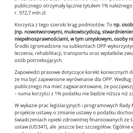
publicznego otrzymały łącznie tytułem 1% należnego 
r. 972,7 mln zł.
Korzysta z tego szeroki krąg podmiotów. To
np. osob
(np. nowotworowymi, mukowiscydozą, stwardnieniem 
niepełnosprawnościami, w tym umysłowym, osoby nie
Środki zgromadzone na subkontach OPP wykorzysty
leczenia, rehabilitacji, transportu oraz wydatków 
osób potrzebujących.
Zapowiedzi prasowe dotyczące korekt koniecznych d
że ma być zapewnione wyrównanie dla OPP. Według 
publicznego ma mieć zagwarantowane, że począwszy o
– suma korzyści z 1% podatku nie będzie niższa niż za
W wykazie prac legislacyjnych i programowych Rady M
projekcie ustawy o zmianie ustawy o podatku docho
świadczeniach opieki zdrowotnej finansowanych ze ś
ustaw (UD347), ale jeszcze bez szczegółów. Ogólnie