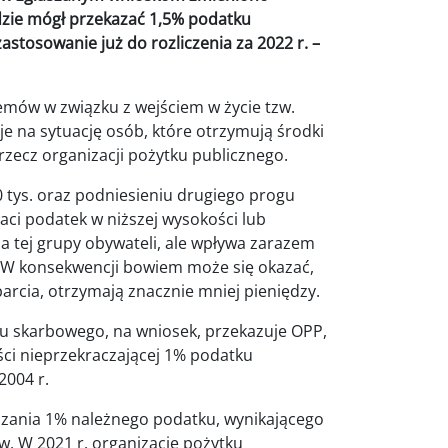
zie mógł przekazać 1,5% podatku
stosowanie już do rozliczenia za 2022 r. –
mów w związku z wejściem w życie tzw.
e na sytuację osób, które otrzymują środki
zecz organizacji pożytku publicznego.
 tys. oraz podniesieniu drugiego progu
łaci podatek w niższej wysokości lub
la tej grupy obywateli, ale wpływa zarazem
. W konsekwencji bowiem może się okazać,
parcia, otrzymają znacznie mniej pieniędzy.
ędu skarbowego, na wniosek, przekazuje OPP,
ci nieprzekraczającej 1% podatku
2004 r.
kazania 1% należnego podatku, wynikającego
ów. W 2021 r. organizacje pożytku