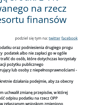
anego na rzecz
sortu finansów
podziel się tym na:
twitter
facebook
odatku oraz podniesienia drugiego progu
zy podatek albo nie zapłaci go w ogóle
rafić do osób, które dotychczas korzystały
acji pożytku publicznego
orujący lub osoby z niepełnosprawnościami -
kretnie działania podejmie, aby za obecny
jm uchwalił zmianę przepisów, w której
ość odpisu podatku na rzecz OPP
ciw zgłaszanym wnioskom zmieniono