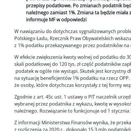
przepisy podatkowe. Po zmianach podatnik będ
należnego zamiast 1%. Zmiana ta będzie miała za
informuje MF w odpowiedzi
W nawiązaniu do dotychczas sygnalizowanych proble
Polskiego Ładu, Rzecznik Praw Obywatelskich wskazuj
z 1% podatku przekazywanego przez podatników na r
W efekcie zwiększenia kwoty wolnej od podatku do 30
skali podatkowej do 120 tys. zł część podatników zap
podatek w ogóle nie wystąpi. Skutek jest korzystny d
na sytuację beneficjentów 1% podatku na rzecz OPP
że osoby, które dotychczas korzystały z tej formy ws
Zgodnie z art. 45c ust. 1 ustawy o PIT naczelnik urz
wybranej przez podatnika z wykazu, kwotę w wysokoś
należnego. Rozwiązanie to funkcjonuje od 1 stycznia 
Z informacji Ministerstwa Finansów wynika, że prze
z rozliczenia za 2020 r., dokonało 15,3 mln podatnik