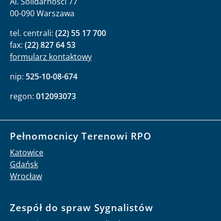
Al. Solidarności 77
00-090 Warszawa
tel. centrali:
(22) 55 17 700
fax:
(22) 827 64 53
formularz kontaktowy
nip:
525-10-08-674
regon:
012093073
Pełnomocnicy Terenowi RPO
Katowice
Gdańsk
Wrocław
Zespół do spraw Sygnalistów