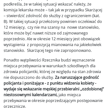
podkreśla, że w takiej sytuacji wskazać należy, że
komisja lekarska może – tak jak w przypadku Skarżącej
– stwierdzić zdolność do służby z ograniczeniem (kat.
B). W takiej sytuacji przełożony powinien oczekiwać do
12 miesięcy, czy nie ma szansy na nowe stanowisko,
które może być nawet niższe od zajmowanego
poprzednio. Ale w okresie 12 miesięcy jest obowiązek
wystąpienia z propozycją mianowania na jakiekolwiek
stanowisko. Skarżącej tego nie zaproponowano.
Ponadto wątpliwości Rzecznika budzi wyznaczenie
miejsca przebywania w warunkach szkodliwych dla
zdrowia policjantki, której ze względu na stan zdrowia
nie dopuszczono do służby.
Za naruszające godność
policjanta i poniżające - z punktu widzenia kobiety -
wydaje się wskazanie męskiej przebieralni „ozdobionej”
niestosownymi kalendarzami,
jako miejsca
przebywania w okresie poprzedzającym postępowanie
orzecznicze.