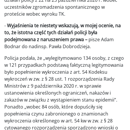
działań policji z 22 na 23 października 2020 r. wobec
uczestników zgromadzenia spontanicznego w
proteście wobec wyroku TK.
-
Wyjaśnienia te niestety wskazują, w mojej ocenie, na
to, że istotna część tych działań policji była
podejmowana z naruszeniem prawa –
pisze Adam
Bodnar do nadinsp. Pawła Dobrodzieja.
Policja podała, że „wylegitymowano 134 osoby, z czego
w 121 przypadkach podstawą faktyczną legitymowania
było popełnienie wykroczenia z art. 54 Kodeksu
wykroczeń w zw. z § 28 ust. 1 rozporządzenia Rady
Ministrów z 9 października 2020 r. w sprawie
ustanowienia określonych ograniczeń, nakazów i
zakazów w związku z wystąpieniem stanu epidemii”.
Ponadto „wobec 84 osób, które dopuściły się
popełnienia czynu zabronionego o znamionach
wykroczenia określonego w art. 54 kw w zw. z § 28
cytowanego rozporządzenia sporządzono wnioski o