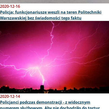
2020-12-16
Policja: funkcjonariusze weszli na teren Politechniki
Warszawskiej bez świadomości tego faktu
Obraz
2020-12-14
Policjanci podczas demonstracji - z widocznym
numerem służbowym. Aby nie dochodziło do tortur,