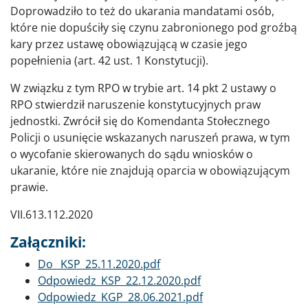
Doprowadziło to też do ukarania mandatami osób,
które nie dopuściły się czynu zabronionego pod groźbą
kary przez ustawę obowiązującą w czasie jego
popełnienia (art. 42 ust. 1 Konstytucji).
W związku z tym RPO w trybie art. 14 pkt 2 ustawy o
RPO stwierdził naruszenie konstytucyjnych praw
jednostki. Zwrócił się do Komendanta Stołecznego
Policji o usunięcie wskazanych naruszeń prawa, w tym
o wycofanie skierowanych do sądu wniosków o
ukaranie, które nie znajdują oparcia w obowiązującym
prawie.
VII.613.112.2020
Załączniki:
Dokument
Do_ KSP_25.11.2020.pdf
Dokument
Odpowiedz_KSP_22.12.2020.pdf
Dokument
Odpowiedz_KGP_28.06.2021.pdf