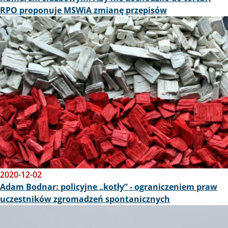
RPO proponuje MSWiA zmianę przepisów
Obraz
2020-12-02
Adam Bodnar: policyjne „kotły” - ograniczeniem praw
uczestników zgromadzeń spontanicznych
Obraz