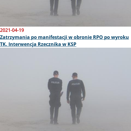
2021-04-19
Zatrzymania po manifestacji w obronie RPO po wyroku
TK. Interwencja Rzecznika w KSP
Obraz