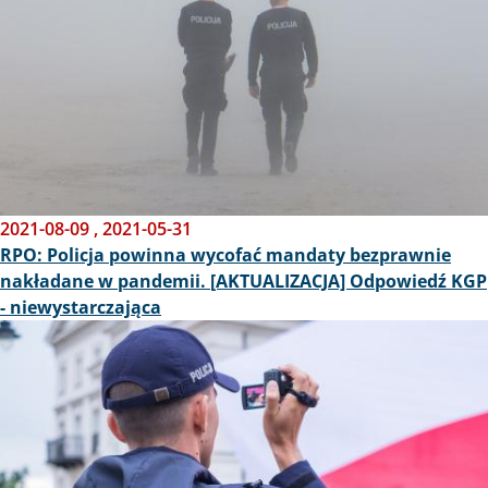
2021-08-09
,
2021-05-31
RPO: Policja powinna wycofać mandaty bezprawnie
nakładane w pandemii. [AKTUALIZACJA] Odpowiedź KGP
- niewystarczająca
Obraz