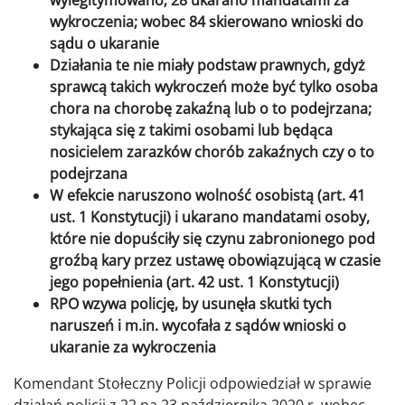
wylegitymowano; 28 ukarano mandatami za
wykroczenia; wobec 84 skierowano wnioski do
sądu o ukaranie
Działania te nie miały podstaw prawnych, gdyż
sprawcą takich wykroczeń może być tylko osoba
chora na chorobę zakaźną lub o to podejrzana;
stykająca się z takimi osobami lub będąca
nosicielem zarazków chorób zakaźnych czy o to
podejrzana
W efekcie naruszono wolność osobistą (art. 41
ust. 1 Konstytucji) i ukarano mandatami osoby,
które nie dopuściły się czynu zabronionego pod
groźbą kary przez ustawę obowiązującą w czasie
jego popełnienia (art. 42 ust. 1 Konstytucji)
RPO wzywa policję, by usunęła skutki tych
naruszeń i m.in. wycofała z sądów wnioski o
ukaranie za wykroczenia
Komendant Stołeczny Policji odpowiedział w sprawie