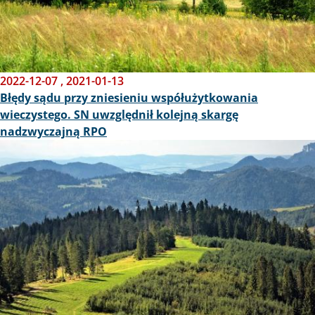
2022-12-07
,
2021-01-13
Błędy sądu przy zniesieniu współużytkowania
wieczystego. SN uwzględnił kolejną skargę
nadzwyczajną RPO
Obraz