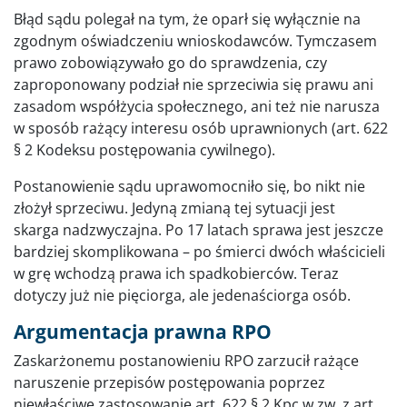
Błąd sądu polegał na tym, że oparł się wyłącznie na
zgodnym oświadczeniu wnioskodawców. Tymczasem
prawo zobowiązywało go do sprawdzenia, czy
zaproponowany podział nie sprzeciwia się prawu ani
zasadom współżycia społecznego, ani też nie narusza
w sposób rażący interesu osób uprawnionych (art. 622
§ 2 Kodeksu postępowania cywilnego).
Postanowienie sądu uprawomocniło się, bo nikt nie
złożył sprzeciwu. Jedyną zmianą tej sytuacji jest
skarga nadzwyczajna. Po 17 latach sprawa jest jeszcze
bardziej skomplikowana – po śmierci dwóch właścicieli
w grę wchodzą prawa ich spadkobierców. Teraz
dotyczy już nie pięciorga, ale jedenaściorga osób.
Argumentacja prawna RPO
Zaskarżonemu postanowieniu RPO zarzucił rażące
naruszenie przepisów postępowania poprzez
niewłaściwe zastosowanie art. 622 § 2 Kpc w zw. z art.