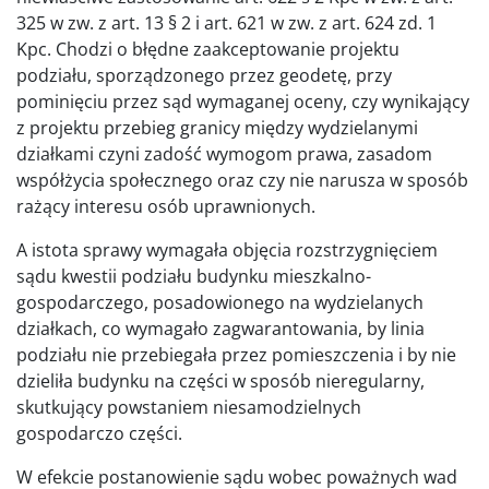
325 w zw. z art. 13 § 2 i art. 621 w zw. z art. 624 zd. 1
Kpc. Chodzi o błędne zaakceptowanie projektu
podziału, sporządzonego przez geodetę, przy
pominięciu przez sąd wymaganej oceny, czy wynikający
z projektu przebieg granicy między wydzielanymi
działkami czyni zadość wymogom prawa, zasadom
współżycia społecznego oraz czy nie narusza w sposób
rażący interesu osób uprawnionych.
A istota sprawy wymagała objęcia rozstrzygnięciem
sądu kwestii podziału budynku mieszkalno-
gospodarczego, posadowionego na wydzielanych
działkach, co wymagało zagwarantowania, by linia
podziału nie przebiegała przez pomieszczenia i by nie
dzieliła budynku na części w sposób nieregularny,
skutkujący powstaniem niesamodzielnych
gospodarczo części.
W efekcie postanowienie sądu wobec poważnych wad