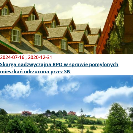
2024-07-16
,
2020-12-31
Skarga nadzwyczajna RPO w sprawie pomylonych
mieszkań odrzucona przez SN
Obraz