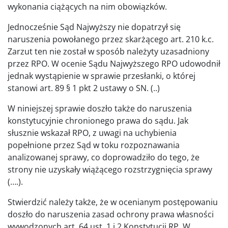
wykonania ciążących na nim obowiązków.
Jednocześnie Sąd Najwyższy nie dopatrzył się
naruszenia powołanego przez skarżącego art. 210 k.c.
Zarzut ten nie został w sposób należyty uzasadniony
przez RPO. W ocenie Sądu Najwyższego RPO udowodnił
jednak wystąpienie w sprawie przesłanki, o której
stanowi art. 89 § 1 pkt 2 ustawy o SN. (..)
W niniejszej sprawie doszło także do naruszenia
konstytucyjnie chronionego prawa do sądu. Jak
słusznie wskazał RPO, z uwagi na uchybienia
popełnione przez Sąd w toku rozpoznawania
analizowanej sprawy, co doprowadziło do tego, że
strony nie uzyskały wiążącego rozstrzygnięcia sprawy
(….).
Stwierdzić należy także, że w ocenianym postępowaniu
doszło do naruszenia zasad ochrony prawa własności
wywodzonych art. 64 ust. 1 i 2 Konstytucji RP. W