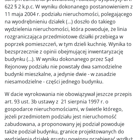
622 § 2 k.p.c. W wyniku dokonanego postanowieniem z
11 maja 2004 r. podziału nieruchomości, polegającego
na wyodrębnieniu działek (…) doszło do takiego
wydzielenia nieruchomości, która powoduje, że linia
rozgraniczająca przedmiotowe działki przebiega w
poprzek pomieszczeń, w tym dzieli kuchnię. Wynika to
bezsprzecznie z opinii obejmującej inwentaryzację
budynku (…). W wyniku dokonanego przez Sąd
Rejonowy podziału nie powstały dwa samodzielne
budynki mieszkalne, a jedynie dwie - w zasadzie
niesamodzielne - części jednego budynku.
W dacie wyrokowania nie obowiązywał jeszcze przepis
art. 93 ust. 3b ustawy z 21 sierpnia 1997 r. o
gospodarce nieruchomościami, w świetle którego,
jeżeli przedmiotem podziału jest nieruchomość
zabudowana, a proponowany jej podział powoduje
także podział budynku, granice projektowanych do
wydzielenia działek gruntu powinny przebiegać wzdłuż