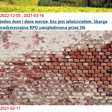
2022-12-05
,
2021-03-16
Jeden dom i dwie wersje, kto jest właścicielem. Skarga
nadzwyczajna RPO uwzględniona przez SN
Obraz
2021-02-11