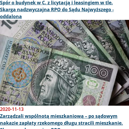
Spór o budynek w C. z licytacją i leasingiem w tle.
Skarga nadzwyczajna RPO do Sądu Najwyższego -
oddalona
Obraz
2020-11-13
Zarządzali wspólnotą mieszkaniową – po sądowym
nakazie zapłaty rzekomego długu stracili mieszkanie.