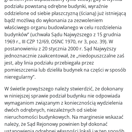
podziału powstaną odrębne budynki, wyraźnie
oddzielone od siebie płaszczyzną (ścianą) już istniejącą
bądź możliwą do wykonania za zezwoleniem
właściwego organu budowlanego w celu rozdzielenia
budynków” (uchwała Sądu Najwyższego z 15 grudnia
1969 r., III CZP 12/69, OSNC 1970, nr 3, poz. 39). W
postanowieniu z 20 stycznia 2000 r. Sąd Najwyższy
jednoznacznie zaakcentował, że „niedopuszczalne zaś
jest, aby linia podziału przebiegała przez
pomieszczenia lub dzieliła budynek na części w sposób
nieregularny”.
W świetle powyższego należy stwierdzić, że dokonany
w niniejszej sprawie podział budynku nie odpowiada
wymaganiom związanym z koniecznością wydzielenia
dwóch odrębnych, niezależnych od siebie
nieruchomości budynkowych. Na marginesie wskazać
należy, że Sąd Rejonowy powinien był dokonać
ustanowienia odrębnej własności lokali i w ten sposób