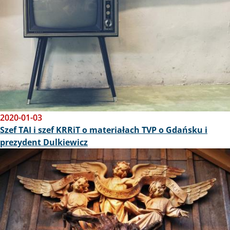
2020-01-03
Szef TAI i szef KRRiT o materiałach TVP o Gdańsku i
prezydent Dulkiewicz
Obraz