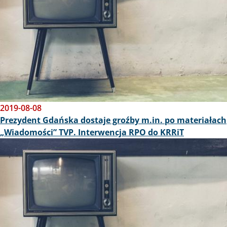
2019-08-08
Prezydent Gdańska dostaje groźby m.in. po materiałach
„Wiadomości” TVP. Interwencja RPO do KRRiT
Obraz