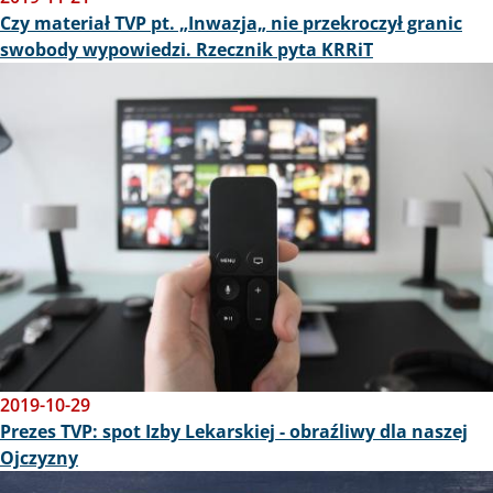
Czy materiał TVP pt. „Inwazja„ nie przekroczył granic
swobody wypowiedzi. Rzecznik pyta KRRiT
Obraz
2019-10-29
Prezes TVP: spot Izby Lekarskiej - obraźliwy dla naszej
Ojczyzny
Obraz