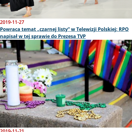
2019-11-27
Powraca temat „czarnej listy” w Telewizji Polskiej: RPO
napisał w tej sprawie do Prezesa TVP
Obraz
2019-11-21