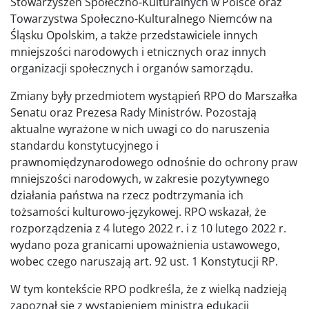
Stowarzyszeń Społeczno-Kulturalnych w Polsce oraz
Towarzystwa Społeczno-Kulturalnego Niemców na
Śląsku Opolskim, a także przedstawiciele innych
mniejszości narodowych i etnicznych oraz innych
organizacji społecznych i organów samorządu.
Zmiany były przedmiotem wystąpień RPO do Marszałka
Senatu oraz Prezesa Rady Ministrów. Pozostają
aktualne wyrażone w nich uwagi co do naruszenia
standardu konstytucyjnego i
prawnomiędzynarodowego odnośnie do ochrony praw
mniejszości narodowych, w zakresie pozytywnego
działania państwa na rzecz podtrzymania ich
tożsamości kulturowo-językowej. RPO wskazał, że
rozporządzenia z 4 lutego 2022 r. i z 10 lutego 2022 r.
wydano poza granicami upoważnienia ustawowego,
wobec czego naruszają art. 92 ust. 1 Konstytucji RP.
W tym kontekście RPO podkreśla, że z wielką nadzieją
zapoznał się z wystąpieniem ministra edukacji