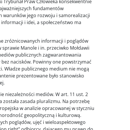
ki Trybunał Praw Człowieka konsekwentnie
najważniejszych fundamentów
warunków jego rozwoju i samorealizacji
informacji i idei, a społeczeństwo ma
ne zróżnicowanych informacji i poglądów
 sprawie Manole i in. przeciwko Mołdawii
 mediów publicznych zagwarantowania
y bez nacisków. Powinny one powstrzymać
ści. Władze publicznego medium nie mogą
o antenie prezentowane było stanowisko
ej.
e niezależności mediów. W art. 11 ust. 2
 została zasada pluralizmu. Na potrzebę
ropejska w analizie opracowanej w styczniu
norodność geopolityczną i kulturową.
ych poglądów, ujęć i wieloaspektowego
tion right” odbiorcy, dającego mu prawo do