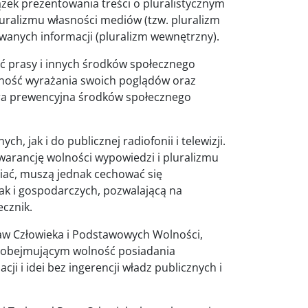
ek prezentowania treści o pluralistycznym
luralizmu własności mediów (tzw. pluralizm
wanych informacji (pluralizm wewnętrzny).
ść prasy i innych środków społecznego
lność wyrażania swoich poglądów oraz
ura prewencyjna środków społecznego
 jak i do publicznej radiofonii i telewizji.
warancję wolności wypowiedzi i pluralizmu
iać, muszą jednak cechować się
jak i gospodarczych, pozwalającą na
cznik.
raw Człowieka i Podstawowych Wolności,
i, obejmującym wolność posiadania
i i idei bez ingerencji władz publicznych i