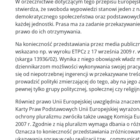
W orzecznictwie dotyczącym tego przepisu Europejs
stwierdza, że swoboda wypowiedzi stanowi jeden z 
demokratycznego społeczeństwa oraz podstawowych 
każdej jednostki. Prasa ma za zadanie przekazywanie 
prawo do ich otrzymywania.
Na konieczność przedstawiania przez media publicz
wskazano np. w wyroku ETPCz z 17 września 2009 r. w
(skarga 13936/02). Wynika z niego obowiązek władz
dziennikarzom możliwości wykonywania swojej prac
się od niepotrzebnej ingerencji w przekazywane tre
prowadzić polityki zmierzającej do tego, aby na jeg
pewnej tylko grupy politycznej, społecznej czy religijn
Również prawo Unii Europejskiej uwzględnia znaczeni
Karty Praw Podstawowych Unii Europejskiej wyrażona
ochrony pluralizmu zwróciła także uwagę Komisja Eu
2007 r. Zgodnie z nią pluralizm wymaga dbania o róż
Oznacza to konieczność przedstawiania zróżnicowan
ukazywania spraw w celu realizacji tzw. „communica