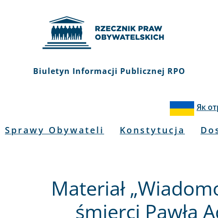
Biuletyn Informacji Publicznej RPO
Як о
Sprawy Obywateli
Konstytucja
Do
Materiał „Wiadomo
śmierci Pawła 