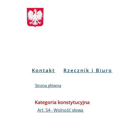
Biuletyn
Przejdź
Przejdź
Przejdź
Przejdź
do
do
to
do
Informacji
menu
treści
informacji
mapy
głównego
o
serwisu
Publicznej
kontakcie
RPO
Menu
Kontakt
Rzecznik i Biuro
PL
Strona główna
Kategoria konstytucyjna
Art. 54 - Wolność słowa