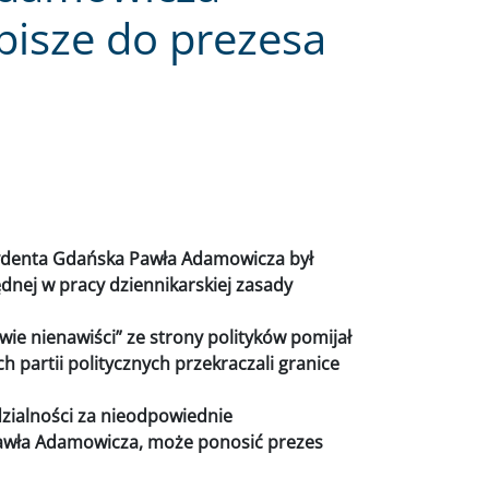
pisze do prezesa
P
zydenta Gdańska Pawła Adamowicza był
ędnej w pracy dziennikarskiej zasady
ie nienawiści” ze strony polityków pomijał
h partii politycznych przekraczali granice
zialności za nieodpowiednie
Pawła Adamowicza, może ponosić prezes