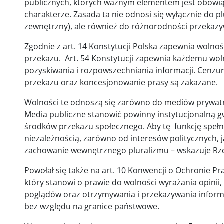
publicznych, których ważnym elementem jest obowiąz
charakterze. Zasada ta nie odnosi się wyłącznie do p
zewnętrzny), ale również do różnorodności przekazy
Zgodnie z art. 14 Konstytucji Polska zapewnia wolno
przekazu. Art. 54 Konstytucji zapewnia każdemu wo
pozyskiwania i rozpowszechniania informacji. Cenz
przekazu oraz koncesjonowanie prasy są zakazane.
Wolności te odnoszą się zarówno do mediów prywatnych,
Media publiczne stanowić powinny instytucjonalną g
środków przekazu społecznego. Aby tę funkcję spełn
niezależnością, zarówno od interesów politycznych, 
zachowanie wewnętrznego pluralizmu – wskazuje Rze
Powołał się także na art. 10 Konwencji o Ochronie P
który stanowi o prawie do wolności wyrażania opini
poglądów oraz otrzymywania i przekazywania informacj
bez względu na granice państwowe.