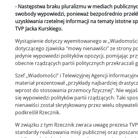
- Następstwa braku pluralizmu w mediach publicznyc
swobody wypowiedzi, ponieważ bezpośrednio przekł
uzyskiwania rzetelnej informacji na tematy istotne 
TVP Jacka Kurskiego.
Wystąpienie dotyczy wyemitowanego w „Wiadomościac
dotyczącego zjawiska "mowy nienawiści" ze strony p
jedynie wypowiedzi polityków opozycji, pomijając prz
obecnie rządzących partii politycznych przekraczali
Szef „Wiadomości” i Telewizyjnej Agencji Informacyjn
materiał prezentował „przykłady najbardziej drasty
wprost do stosowania przemocy fizycznej”. Nie wyjaśn
się wypowiedzi polityków partii rządzących. Taki s
nienawiści został skrytykowany przez wielu obywateli
podkreślił Rzecznik.
W związku z tym Rzecznik zwraca uwagę prezesa TV
standardy realizowania misji publicznej oraz posz