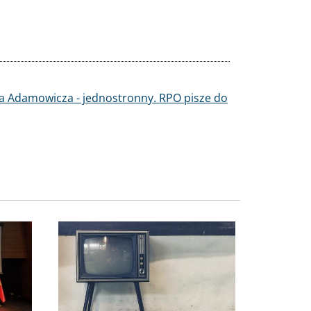
ła Adamowicza - jednostronny. RPO pisze do
Obraz