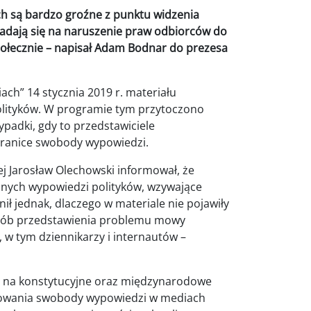
h są bardzo groźne z punktu widzenia
adają się na naruszenie praw odbiorców do
społecznie – napisał Adam Bodnar do prezesa
h” 14 stycznia 2019 r. materiału
olityków. W programie tym przytoczono
ypadki, gdy to przedstawiciele
 granice swobody wypowiedzi.
ej Jarosław Olechowski informował, że
cznych wypowiedzi polityków, wzywające
ił jednak, dlaczego w materiale nie pojawiły
posób przedstawienia problemu mowy
, w tym dziennikarzy i internautów –
P na konstytucyjne oraz międzynarodowe
anowania swobody wypowiedzi w mediach