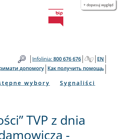
+ dopasuj wygląd
Infolinia:
800 676 676
EN
тримати допомогу
Как получить помощь
stępne wybory
Sygnaliści
ści” TVP z dnia
Adamowicza -