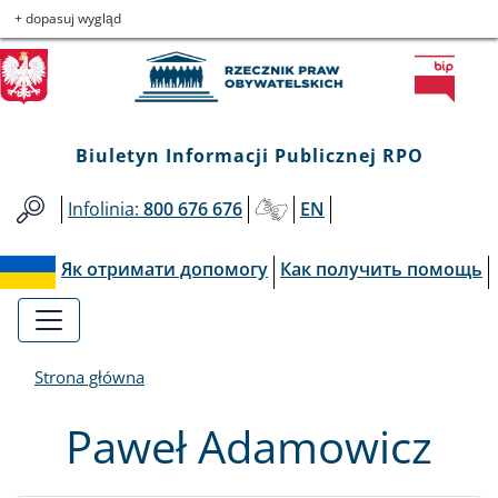
Biuletyn
Przejdź
Przejdź
Przejdź
Przejdź
+ dopasuj wygląd
do
do
to
do
Informacji
menu
treści
informacji
mapy
głównego
o
serwisu
Publicznej
kontakcie
Biuletyn Informacji Publicznej RPO
RPO
Infolinia:
800 676 676
EN
Як отримати допомогу
Как получить помощь
Strona główna
Paweł Adamowicz