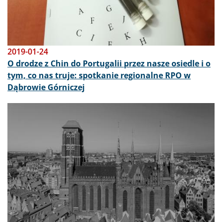
2019-01-24
O drodze z Chin do Portugalii przez nasze osiedle i o
tym, co nas truje: spotkanie regionalne RPO w
Dąbrowie Górniczej
Obraz