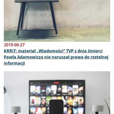
2019-06-27
KRRiT: materiał „Wiadomości” TVP z dnia śmierci
Pawła Adamowicza nie naruszał prawa do rzetelnej
informacji
Obraz