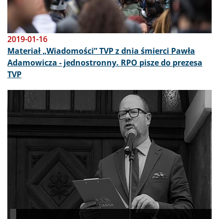
2019-01-16
Materiał „Wiadomości” TVP z dnia śmierci Pawła
Adamowicza - jednostronny. RPO pisze do prezesa
TVP
Obraz