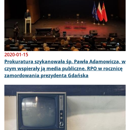
2020-01-15
Prokuratura szykanowała śp. Pawła Adamowicza, w
czym wspierały ją media publiczne. RPO w rocznicę
zamordowania prezydenta Gdańska
Obraz