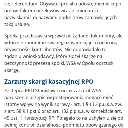
się referendum. Obywatel prosił o udostępnienie kopii
umów, faktur i przelewów wraz z imionami i
nazwiskami lub nazwami podmiotów zamawiających
taką usługę.
Spółka przedstawiła wprawdzie żądane dokumenty, ale
w formie zanonimizowanej, uzasadniając to ochroną
prywatności kontrahentów. Nie odpowiadało to
żądaniu wnioskodawcy, który złożył skargę na
bezczynność prezesa spółki. WSA w Opolu odrzucił
skargę.
Zarzuty skargi kasacyjnej RPO
Zastępca RPO Stanisław Trociuk zarzucił WSA
naruszenie przepisów postępowania mogące mieć
istotny wpływ na wynik sprawy - art. 1 § 1 i 2 p.u.s.a. zw.
z art. 58 § 1 pkt 6 oraz art. 132 p.p.s.a. w kontekście art.
45 ust. 1 Konstytucji RP. Polegało to na uchyleniu się od
pełnej kontroli działalności podmiotu obowiązanego do