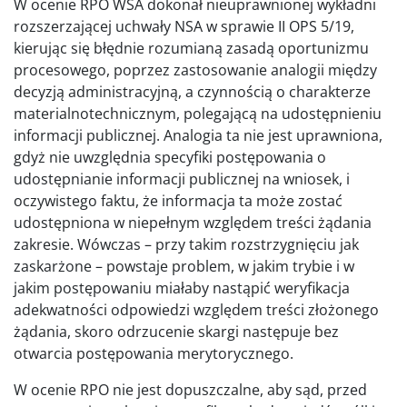
W ocenie RPO WSA dokonał nieuprawnionej wykładni
rozszerzającej uchwały NSA w sprawie II OPS 5/19,
kierując się błędnie rozumianą zasadą oportunizmu
procesowego, poprzez zastosowanie analogii między
decyzją administracyjną, a czynnością o charakterze
materialnotechnicznym, polegającą na udostępnieniu
informacji publicznej. Analogia ta nie jest uprawniona,
gdyż nie uwzględnia specyfiki postępowania o
udostępnianie informacji publicznej na wniosek, i
oczywistego faktu, że informacja ta może zostać
udostępniona w niepełnym względem treści żądania
zakresie. Wówczas – przy takim rozstrzygnięciu jak
zaskarżone – powstaje problem, w jakim trybie i w
jakim postępowaniu miałaby nastąpić weryfikacja
adekwatności odpowiedzi względem treści złożonego
żądania, skoro odrzucenie skargi następuje bez
otwarcia postępowania merytorycznego.
W ocenie RPO nie jest dopuszczalne, aby sąd, przed