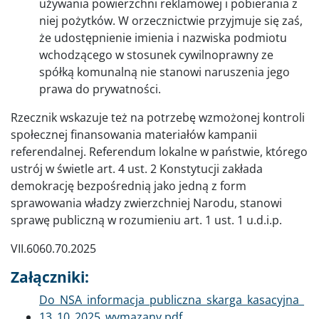
używania powierzchni reklamowej i pobierania z
niej pożytków. W orzecznictwie przyjmuje się zaś,
że udostępnienie imienia i nazwiska podmiotu
wchodzącego w stosunek cywilnoprawny ze
spółką komunalną nie stanowi naruszenia jego
prawa do prywatności.
Rzecznik wskazuje też na potrzebę wzmożonej kontroli
społecznej finansowania materiałów kampanii
referendalnej. Referendum lokalne w państwie, którego
ustrój w świetle art. 4 ust. 2 Konstytucji zakłada
demokrację bezpośrednią jako jedną z form
sprawowania władzy zwierzchniej Narodu, stanowi
sprawę publiczną w rozumieniu art. 1 ust. 1 u.d.i.p.
VII.6060.70.2025
Załączniki:
Dokument
Do_NSA_informacja_publiczna_skarga_kasacyjna_
13_10_2025_wymazany.pdf