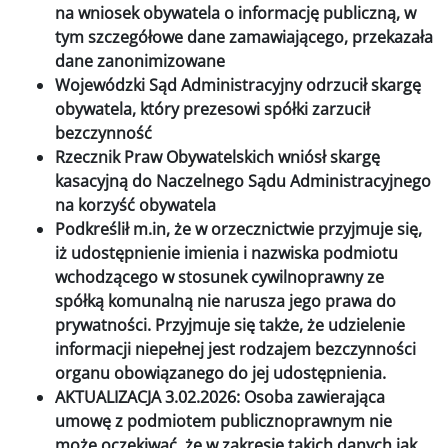
na wniosek obywatela o informację publiczną, w
tym szczegółowe dane zamawiającego, przekazała
dane zanonimizowane
Wojewódzki Sąd Administracyjny odrzucił skargę
obywatela, który prezesowi spółki zarzucił
bezczynność
Rzecznik Praw Obywatelskich wniósł skargę
kasacyjną do Naczelnego Sądu Administracyjnego
na korzyść obywatela
Podkreślił m.in, że w orzecznictwie przyjmuje się,
iż udostępnienie imienia i nazwiska podmiotu
wchodzącego w stosunek cywilnoprawny ze
spółką komunalną nie narusza jego prawa do
prywatności. Przyjmuje się także, że udzielenie
informacji niepełnej jest rodzajem bezczynności
organu obowiązanego do jej udostępnienia.
AKTUALIZACJA 3.02.2026: Osoba zawierająca
umowę z podmiotem publicznoprawnym nie
może oczekiwać, że w zakresie takich danych jak