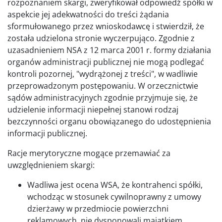
rozpoznaniem skargi, zweryfikował odpowiedź spółki w
aspekcie jej adekwatności do treści żądania
sformułowanego przez wnioskodawcę i stwierdził, że
została udzielona stronie wyczerpująco. Zgodnie z
uzasadnieniem NSA z 12 marca 2001 r. formy działania
organów administracji publicznej nie mogą podlegać
kontroli pozornej, "wydrążonej z treści", w wadliwie
przeprowadzonym postępowaniu. W orzecznictwie
sądów administracyjnych zgodnie przyjmuje się, że
udzielenie informacji niepełnej stanowi rodzaj
bezczynności organu obowiązanego do udostępnienia
informacji publicznej.
Racje merytoryczne mogące przemawiać za
uwzględnieniem skargi:
Wadliwa jest ocena WSA, że kontrahenci spółki,
wchodząc w stosunek cywilnoprawny z umowy
dzierżawy w przedmiocie powierzchni
reklamowych, nie dysponowali majątkiem