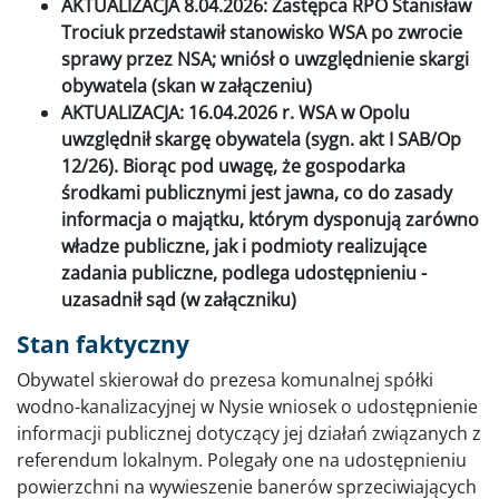
AKTUALIZACJA 8.04.2026: Zastępca RPO Stanisław
Trociuk przedstawił stanowisko WSA po zwrocie
sprawy przez NSA; wniósł o uwzględnienie skargi
obywatela (skan w załączeniu)
AKTUALIZACJA: 16.04.2026 r. WSA w Opolu
uwzględnił skargę obywatela (sygn. akt I SAB/Op
12/26). Biorąc pod uwagę, że gospodarka
środkami publicznymi jest jawna, co do zasady
informacja o majątku, którym dysponują zarówno
władze publiczne, jak i podmioty realizujące
zadania publiczne, podlega udostępnieniu -
uzasadnił sąd (w załączniku)
Stan faktyczny
Obywatel skierował do prezesa komunalnej spółki
wodno-kanalizacyjnej w Nysie wniosek o udostępnienie
informacji publicznej dotyczący jej działań związanych z
referendum lokalnym. Polegały one na udostępnieniu
powierzchni na wywieszenie banerów sprzeciwiających