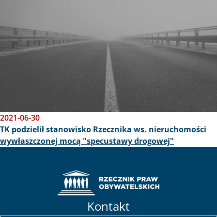
2021-06-30
TK podzielił stanowisko Rzecznika ws. nieruchomości
wywłaszczonej mocą "specustawy drogowej"
Kontakt