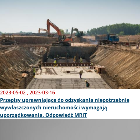
2023-05-02
,
2023-03-16
Przepisy uprawniające do odzyskania niepotrzebnie
wywłaszczonych nieruchomości wymagają
uporządkowania. Odpowiedź MRiT
Obraz