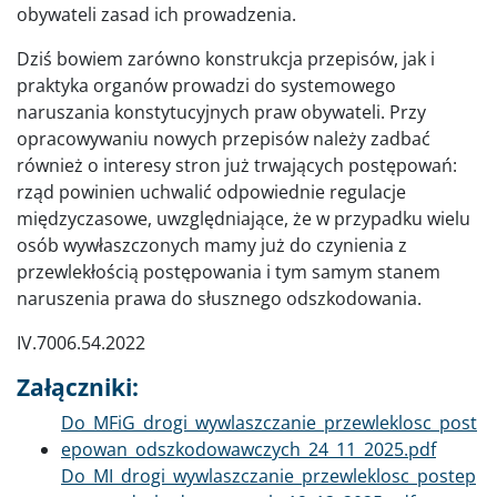
obywateli zasad ich prowadzenia.
Dziś bowiem zarówno konstrukcja przepisów, jak i
praktyka organów prowadzi do systemowego
naruszania konstytucyjnych praw obywateli. Przy
opracowywaniu nowych przepisów należy zadbać
również o interesy stron już trwających postępowań:
rząd powinien uchwalić odpowiednie regulacje
międzyczasowe, uwzględniające, że w przypadku wielu
osób wywłaszczonych mamy już do czynienia z
przewlekłością postępowania i tym samym stanem
naruszenia prawa do słusznego odszkodowania.
IV.7006.54.2022
Załączniki:
Dokument
Do_MFiG_drogi_wywlaszczanie_przewleklosc_post
epowan_odszkodowawczych_24_11_2025.pdf
Dokument
Do_MI_drogi_wywlaszczanie_przewleklosc_postep