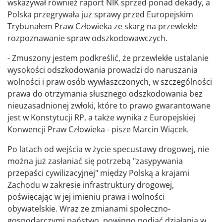
wskazywał również raport NIK sprzed ponad dekady, a
Polska przegrywała już sprawy przed Europejskim
Trybunałem Praw Człowieka ze skarg na przewlekłe
rozpoznawanie spraw odszkodowawczych.
- Zmuszony jestem podkreślić, że przewlekłe ustalanie
wysokości odszkodowania prowadzi do naruszania
wolności i praw osób wywłaszczonych, w szczególności
prawa do otrzymania słusznego odszkodowania bez
nieuzasadnionej zwłoki, które to prawo gwarantowane
jest w Konstytucji RP, a także wynika z Europejskiej
Konwencji Praw Człowieka - pisze
Marcin Wiącek.
Po latach od wejścia w życie specustawy drogowej, nie
można już zasłaniać się potrzebą "zasypywania
przepaści cywilizacyjnej" między Polską a krajami
Zachodu w zakresie infrastruktury drogowej,
poświęcając w jej imieniu prawa i wolności
obywatelskie. Wraz ze zmianami społeczno-
gospodarczymi państwo powinno podjąć działania w