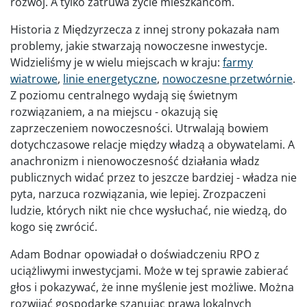
rozwój. A tylko zatruwa życie mieszkańcom.
Historia z Międzyrzecza z innej strony pokazała nam
problemy, jakie stwarzają nowoczesne inwestycje.
Widzieliśmy je w wielu miejscach w kraju:
farmy
wiatrowe
,
linie energetyczne
,
nowoczesne przetwórnie
.
Z poziomu centralnego wydają się świetnym
rozwiązaniem, a na miejscu - okazują się
zaprzeczeniem nowoczesności. Utrwalają bowiem
dotychczasowe relacje między władzą a obywatelami. A
anachronizm i nienowoczesność działania władz
publicznych widać przez to jeszcze bardziej - władza nie
pyta, narzuca rozwiązania, wie lepiej. Zrozpaczeni
ludzie, których nikt nie chce wysłuchać, nie wiedzą, do
kogo się zwrócić.
Adam Bodnar opowiadał o doświadczeniu RPO z
uciążliwymi inwestycjami. Może w tej sprawie zabierać
głos i pokazywać, że inne myślenie jest możliwe. Można
rozwijać gospodarkę szanując prawa lokalnych