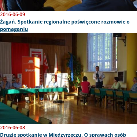
2016-06-09
Żagań. Spotkanie regionalne poświęcone rozmowie o
pomaganiu
Obraz
2016-06-08
Drugie spotkanie w Międzyrzeczu. O sprawach osób