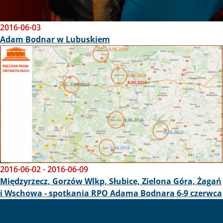
2016-06-03
Adam Bodnar w Lubuskiem
Obraz
2016-06-02
-
2016-06-09
Międzyrzecz, Gorzów Wlkp, Słubice, Zielona Góra, Żagań
i Wschowa - spotkania RPO Adama Bodnara 6-9 czerwca