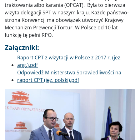
traktowania albo karania (OPCAT). Była to pierwsza
wizyta delegacji SPT w naszym kraju. Każde państwo-
strona Konwencji ma obowiązek utworzyć Krajowy
Mechanizm Prewencji Tortur. W Polsce od 10 lat
funkcję tę pełni RPO.
Załączniki:
Dokument
Raport CPT z wizytacji w Polsce z 2017 r. (jęz.
ang.).pdf
Dokument
Odpowiedź Ministerstwa Sprawiedliwości na
raport CPT (jęz. polski).pdf