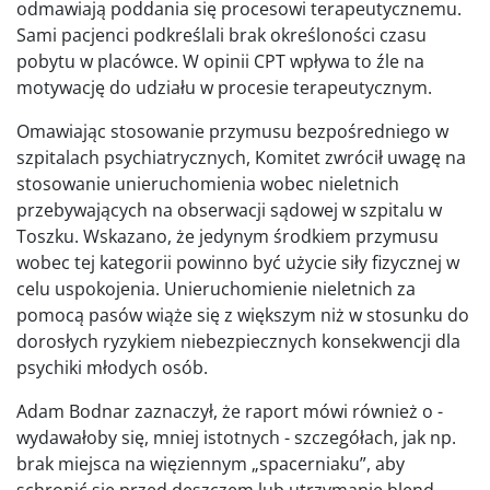
odmawiają poddania się procesowi terapeutycznemu.
Sami pacjenci podkreślali brak określoności czasu
pobytu w placówce. W opinii CPT wpływa to źle na
motywację do udziału w procesie terapeutycznym.
Omawiając stosowanie przymusu bezpośredniego w
szpitalach psychiatrycznych, Komitet zwrócił uwagę na
stosowanie unieruchomienia wobec nieletnich
przebywających na obserwacji sądowej w szpitalu w
Toszku. Wskazano, że jedynym środkiem przymusu
wobec tej kategorii powinno być użycie siły fizycznej w
celu uspokojenia. Unieruchomienie nieletnich za
pomocą pasów wiąże się z większym niż w stosunku do
dorosłych ryzykiem niebezpiecznych konsekwencji dla
psychiki młodych osób.
Adam Bodnar zaznaczył, że raport mówi również o -
wydawałoby się, mniej istotnych - szczegółach, jak np.
brak miejsca na więziennym „spacerniaku”, aby
schronić się przed deszczem lub utrzymanie blend