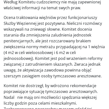
Według Komitetu cudzoziemcy nie mają zapewnionej
właściwej informacji na temat swych praw.
Ocena traktowania więźniów przez funkcjonariuszy
Służby Więziennej jest pozytywna. Nieliczni rozmówcy
wskazywali na zniewagi słowne. Komitet docenia
starania dla zmniejszenia zaludnienia jednostek
penitencjarnych, ale jest rozczarowany brakiem
zwiększenia normy metrażu przypadającej na 1 więźnia
(4 m2 w celi wieloosobowej i 6 m2 w celi
jednoosobowej). Komitet jest pod wrażeniem reformy
związanej z zatrudnieniem skazanych. Zwraca jednak
uwagę, że aktywizacja zawodowa powinna objąć
szerszym zasięgiem osoby tymczasowo aresztowane.
Komitet nie dostrzegł, by wdrożono rekomendacje
poprawiające sytuację tymczasowo aresztowanych.
Nadal nie mają oni możliwości spędzania większej
liczby godzin poza celami mieszkalnymi.
Zaobserwowano powszechny marazm wśród tej