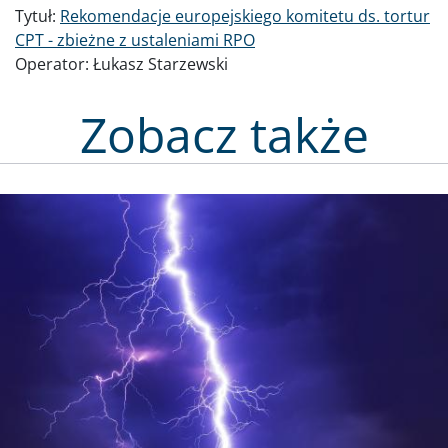
Tytuł:
Rekomendacje europejskiego komitetu ds. tortur
CPT - zbieżne z ustaleniami RPO
Operator:
Łukasz Starzewski
Zobacz także
Obraz