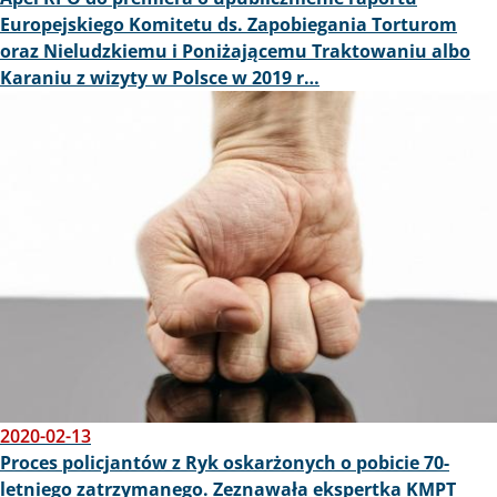
Europejskiego Komitetu ds. Zapobiegania Torturom
oraz Nieludzkiemu i Poniżającemu Traktowaniu albo
Karaniu z wizyty w Polsce w 2019 r…
Obraz
2020-02-13
Proces policjantów z Ryk oskarżonych o pobicie 70-
letniego zatrzymanego. Zeznawała ekspertka KMPT