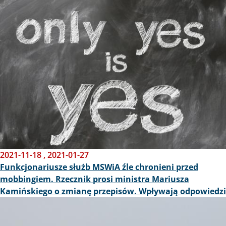
Obraz
2021-11-18
,
2021-01-27
Funkcjonariusze służb MSWiA źle chronieni przed
mobbingiem. Rzecznik prosi ministra Mariusza
Kamińskiego o zmianę przepisów. Wpływają odpowiedzi
Obraz