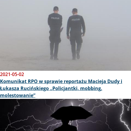
2021-05-02
Komunikat RPO w sprawie reportażu Macieja Dudy i
Łukasza Rucińskiego „Policjantki, mobbing,
molestowanie”
Obraz