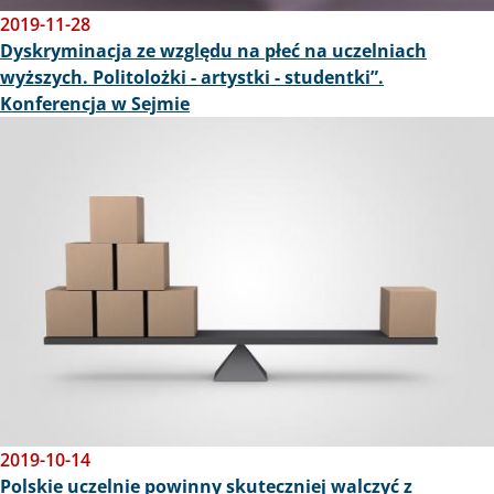
2019-11-28
Dyskryminacja ze względu na płeć na uczelniach
wyższych. Politolożki - artystki - studentki”.
Konferencja w Sejmie
Obraz
2019-10-14
Polskie uczelnie powinny skuteczniej walczyć z