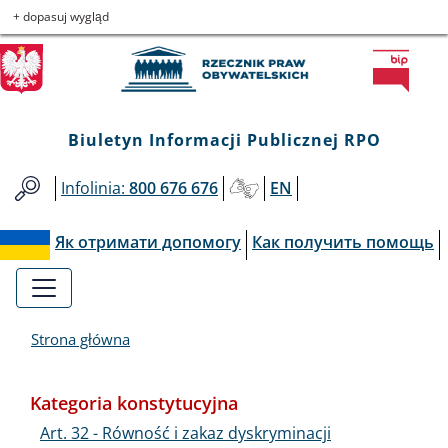
Biuletyn
Przejdź
Przejdź
Przejdź
Przejdź
+ dopasuj wygląd
do
do
to
do
Informacji
menu
treści
informacji
mapy
głównego
o
serwisu
Publicznej
kontakcie
Biuletyn Informacji Publicznej RPO
RPO
Infolinia:
800 676 676
EN
Як отримати допомогу
Как получить помощь
Strona główna
Kategoria konstytucyjna
Art. 32 - Równość i zakaz dyskryminacji