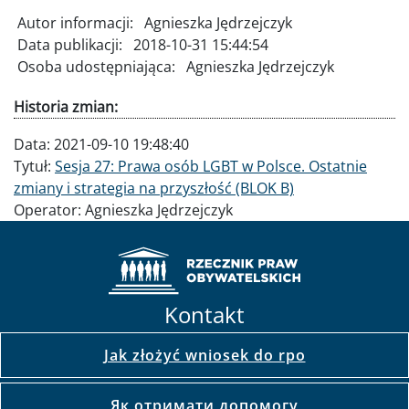
Autor informacji:
Agnieszka Jędrzejczyk
Data publikacji:
2018-10-31 15:44:54
Osoba udostępniająca:
Agnieszka Jędrzejczyk
Historia zmian:
Data:
2021-09-10 19:48:40
Tytuł:
Sesja 27: Prawa osób LGBT w Polsce. Ostatnie
zmiany i strategia na przyszłość (BLOK B)
Operator:
Agnieszka Jędrzejczyk
Kontakt
Jak złożyć wniosek do rpo
Як отримати допомогу