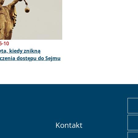
5-10
ta, kiedy znikną
czenia dostępu do Sejmu
Kontakt