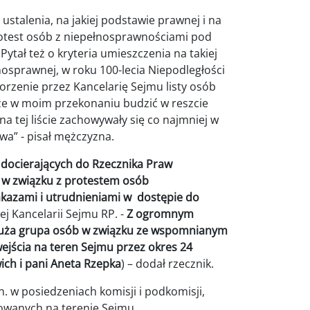
stalenia, na jakiej podstawie prawnej i na
protest osób z niepełnosprawnościami pod
ytał też o kryteria umieszczenia na takiej
łnosprawnej, w roku 100-lecia Niepodległości
worzenie przez Kancelarię Sejmu listy osób
e w moim przekonaniu budzić w reszcie
a tej liście zachowywały się co najmniej w
a” - pisał mężczyzna.
w docierających do Rzecznika Praw
y w związku z protestem osób
akazami i utrudnieniami w dostępie do
j Kancelarii Sejmu RP. -
Z ogromnym
 duża grupa osób w związku ze wspomnianym
ejścia na teren Sejmu przez okres 24
ich i pani Aneta Rzepka
) – dodał rzecznik.
n. w posiedzeniach komisji i podkomisji,
zowanych na terenie Sejmu.