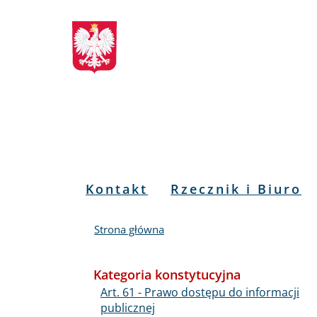
Biuletyn
Przejdź
Przejdź
Przejdź
Przejdź
do
do
to
do
Informacji
menu
treści
informacji
mapy
głównego
o
serwisu
Publicznej
kontakcie
RPO
Menu
Kontakt
Rzecznik i Biuro
PL
Strona główna
Kategoria konstytucyjna
Art. 61 - Prawo dostępu do informacji
publicznej