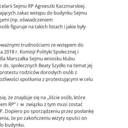
elarii Sejmu RP Agnieszki Kaczmarskiej.
i mających zakaz wstępu do budynku Sejmu
gami (np. oświadczeniem
sób figuruje na takich listach i jakie były
poważnymi trudnościami ze wstępem do
018 r. Komisji Polityki Społecznej i
 dla Marszałka Sejmu wniosku klubu
 ds. społecznych Beaty Szydło na temat jej
protestu rodziców dorosłych osób z
liwości spotkania z protestującymi w celu
, że znajduje się na „liście osób, które
em RP” i w związku z tym musi zostać
RP. Dopiero po sporządzeniu przez posłankę
nia, że po zakończeniu wizyty opuści on
do budynku.