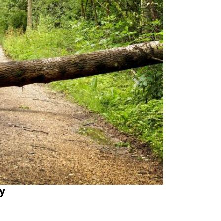
Dalej
y