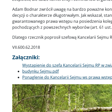
Adam Bodnar zwrócił uwagę na bardzo poważne konse
decyzji o charakterze długotrwałym. Jak wskazał, st
gwarantowanego prawa wstępu na posiedzenia koleg
pochodzących z powszechnych wyborów (art. 61 ust. 2
Dlatego rzecznik poprosił szefową Kancelarii Sejmu R
VII.600.62.2018
Załączniki:
Dokument
Wystąpienie do szefa Kancelarii Sejmu RP w zw
budynku Sejmu.pdf
Dokument
Ponaglenie do Kancelarii Sejmu ws prawa wstęp