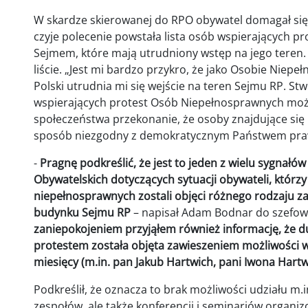
W skardze skierowanej do RPO obywatel domagał się u
czyje polecenie powstała lista osób wspierających 
Sejmem, które mają utrudniony wstęp na jego teren. P
liście. „Jest mi bardzo przykro, że jako Osobie Niepe
Polski utrudnia mi się wejście na teren Sejmu RP. St
wspierających protest Osób Niepełnosprawnych moż
społeczeństwa przekonanie, że osoby znajdujące się n
sposób niezgodny z demokratycznym Państwem praw
-
Pragnę podkreślić, że jest to jeden z wielu sygnałó
Obywatelskich dotyczących sytuacji obywateli, którz
niepełnosprawnych zostali objęci różnego rodzaju z
budynku Sejmu RP
– napisał Adam Bodnar do szefowe
zaniepokojeniem przyjąłem również informację, że
protestem została objęta zawieszeniem możliwości w
miesięcy (m.in. pan Jakub Hartwich, pani Iwona Hartw
Podkreślił, że oznacza to brak możliwości udziału m.i
zespołów, ale także konferencji i seminariów organi