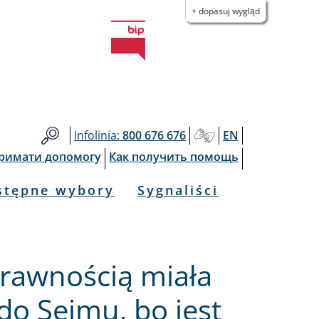
+ dopasuj wygląd
Infolinia:
800 676 676
EN
тримати допомогу
Как получить помощь
stępne wybory
Sygnaliści
rawnością miała
do Sejmu, bo jest