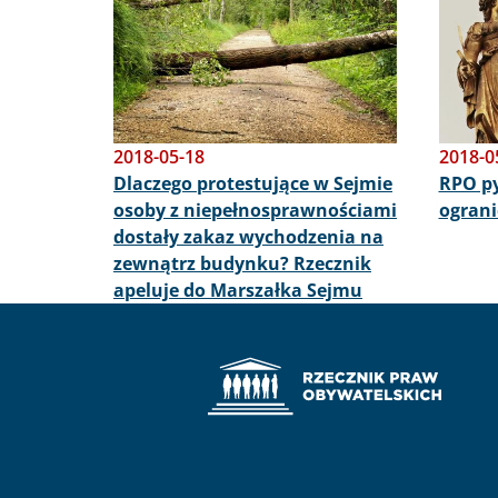
2018-05-18
2018-0
Dlaczego protestujące w Sejmie
RPO py
osoby z niepełnosprawnościami
ograni
dostały zakaz wychodzenia na
zewnątrz budynku? Rzecznik
apeluje do Marszałka Sejmu