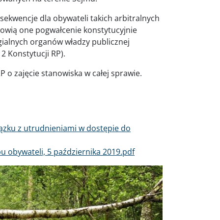
kwencje dla obywateli takich arbitralnych
anowią one pogwałcenie konstytucyjnie
ialnych organów władzy publicznej
 Konstytucji RP).
P o zajęcie stanowiska w całej sprawie.
iązku z utrudnieniami w dostępie do
u obywateli, 5 października 2019.pdf