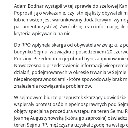
Adam Bodnar wystąpił w tej sprawie do szefowej Kanc
Poprosił ją o wskazanie, czy istnieją listy obywatel
lub ich wstęp jest warunkowany dodatkowymi wymo
parlamentarzystów). Zwrócił się też o informację, ile o
kryteria wpisywania na nie.
Do RPO wpłynęła skarga od obywatela w związku z 
budynku Sejmu, w związku z posiedzeniem 20 czerwca 2
Rodziny. Przedmiotem jej obrad było zaopiniowanie
Nowoczesna o przedstawienie informacji wicepremier
działań, podejmowanych w okresie trwania w Sejmie 
niepełnosprawnościami - które spowodowały brak moż
znalezienia rozwiązania problemów.
W sejmowym biurze przepustek skarżący dowiedział się
wspierały protest osób niepełnosprawnych pod Sejm
objęty specjalną procedurą wstępu na teren Sejmu 
Joannę Augustynowską (która go zaprosiła) oświadcze
teren Sejmu RP, mężczyzna uzyskał zgodę na wstęp 