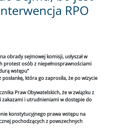
- interwencja RPO
a obrady sejmowej komisji, usłyszał w
cych protest osób z niepełnosprawnościami
edurą wstępu”
posłankę, która go zaprosiła, że po wizycie
cznika Praw Obywatelskich, że w związku z
i zakazami i utrudnieniami w dostępie do
cenie konstytucyjnego prawa wstępu na
icznej pochodzących z powszechnych