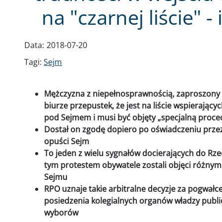
na "czarnej liście" 
Data:
2018-07-20
Tagi:
Sejm
Mężczyzna z niepełnosprawnością, zaproszony n
biurze przepustek, że jest na liście wspierają
pod Sejmem i musi być objęty „specjalną proc
Dostał on zgodę dopiero po oświadczeniu przez 
opuści Sejm
To jeden z wielu sygnałów docierających do Rze
tym protestem obywatele zostali objęci różnym
Sejmu
RPO uznaje takie arbitralne decyzje za pogwał
posiedzenia kolegialnych organów władzy publ
wyborów