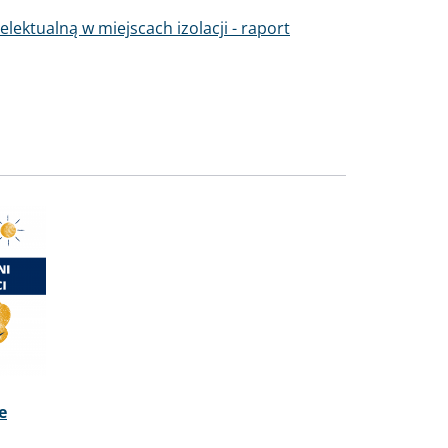
elektualną w miejscach izolacji - raport
e