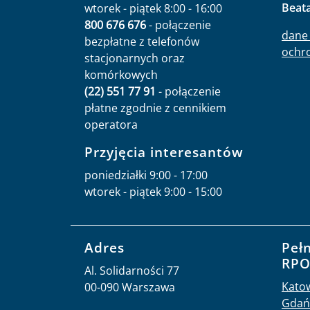
Beat
wtorek - piątek 8:00 - 16:00
800 676 676
- połączenie
dane 
bezpłatne z telefonów
ochr
stacjonarnych oraz
komórkowych
(22) 551 77 91
- połączenie
płatne zgodnie z cennikiem
operatora
Przyjęcia interesantów
poniedziałki 9:00 - 17:00
wtorek - piątek 9:00 - 15:00
Adres
Peł
RP
Al. Solidarności 77
Kato
00-090 Warszawa
Gdań