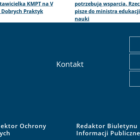
tawicielka KMPT na V
potrzebują wsparcia. Rzec
 Dobrych Praktyk
pisze do ministra edukacji
nauki
Kontakt
pektor Ochrony
Redaktor Biuletynu
ych
Informacji Publiczne