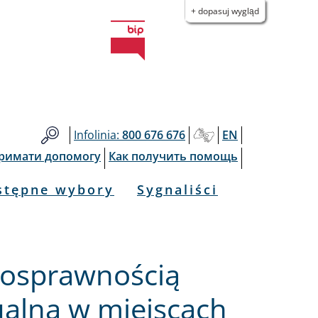
+ dopasuj wygląd
Infolinia:
800 676 676
EN
тримати допомогу
Как получить помощь
stępne wybory
Sygnaliści
łnosprawnością
tualną w miejscach