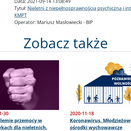
Data:
2021-09-14 13:08:49
Tytuł:
Nieletni z niepełnosprawnością psychiczną i int
KMPT
Operator:
Mariusz Masłowiecki - BIP
Zobacz także
Obraz
1-30
2020-11-18
blemie przemocy w
Koronawirus. Młodzieżow
kach dla nieletnich.
ośrodki wychowawcze