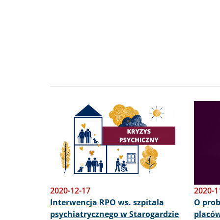
Obraz
Obraz
2020-12-17
2020-1
Interwencja RPO ws. szpitala
O pro
psychiatrycznego w Starogardzie
placów