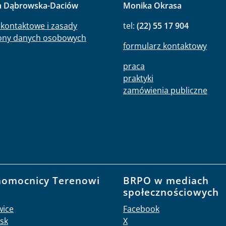
a Dąbrowska-Daciów
Monika Okrasa
kontaktowe i zasady
tel:
(22) 55 17 904
ony danych osobowych
formularz kontaktowy
praca
praktyki
zamówienia publiczne
nomocnicy Terenowi
BRPO w mediach
O
społecznościowych
wice
Facebook
sk
X