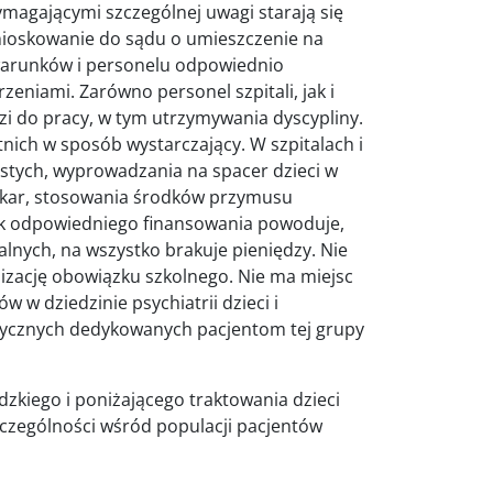
wymagającymi szczególnej uwagi starają się
nioskowanie do sądu o umieszczenie na
warunków i personelu odpowiednio
niami. Zarówno personel szpitali, jak i
zi do pracy, w tym utrzymywania dyscypliny.
tnich w sposób wystarczający. W szpitalach i
stych, wyprowadzania na spacer dzieci w
 kar, stosowania środków przymusu
rak odpowiedniego finansowania powoduje,
lnych, na wszystko brakuje pieniędzy. Nie
izację obowiązku szkolnego. Nie ma miejsc
ów w dziedzinie psychiatrii dzieci i
rycznych dedykowanych pacjentom tej grupy
zkiego i poniżającego traktowania dzieci
czególności wśród populacji pacjentów