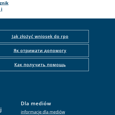
znik
 i
Jak złożyć wniosek do rpo
Як отримати допомогу
Как получить помощь
Dla mediów
j
informacje dla mediów