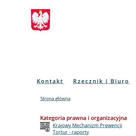
Biuletyn
Przejdź
Przejdź
Przejdź
Przejdź
do
do
to
do
Informacji
menu
treści
informacji
mapy
głównego
o
serwisu
Publicznej
kontakcie
RPO
Menu
Kontakt
Rzecznik i Biuro
PL
Strona główna
Kategoria prawna i organizacyjna
Krajowy Mechanizm Prewencji
Tortur - raporty