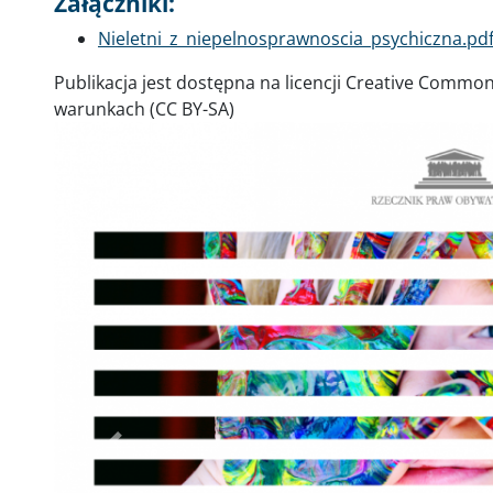
Załączniki:
Dokument
Nieletni_z_niepelnosprawnoscia_psychiczna.pd
Publikacja jest dostępna na licencji Creative Commo
warunkach (CC BY-SA)
Poprzednie